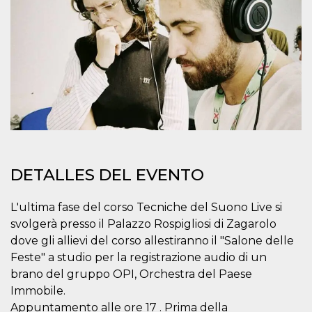
sitio web y
proporcionar
protección
contra visitantes
maliciosos.
wordpress_test_cookie
Sesión
Se utiliza en
Automattic
sitios creados
Inc.
con Wordpress.
.oooh.events
Comprueba si el
navegador tiene
habilitadas las
cookies
PHPSESSID
Sesión
Cookie
PHP.net
generada por
oooh.events
aplicaciones
DETALLES DEL EVENTO
basadas en el
lenguaje PHP.
Este es un
identificador de
L'ultima fase del corso Tecniche del Suono Live si
propósito
svolgerà presso il Palazzo Rospigliosi di Zagarolo
general que se
utiliza para
dove gli allievi del corso allestiranno il "Salone delle
mantener las
variables de
Feste" a studio per la registrazione audio di un
sesión del
brano del gruppo OPI, Orchestra del Paese
usuario.
Normalmente es
Immobile.
un número
generado al
Appuntamento alle ore 17 . Prima della