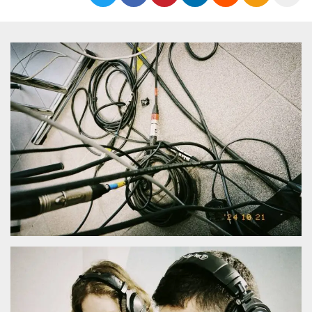
Cookies estrictamente necesarias
Cookies de preferencias
Las cookies estrictamente necesarias permiten
la funcionalidad principal del sitio web, como
el inicio de sesión de usuario y la gestión de
cuentas. El sitio web no se puede utilizar
correctamente sin las cookies estrictamente
necesarias.
Proveedor /
Nombre
Vencimiento
Descripción
Dominio
cf_clearance
1 año
Esta cookie es
Cloudflare,
utilizada por el
Inc.
servicio
.oooh.events
CloudFlare para
identificar el
tráfico web de
confianza y
anular cualquier
restricción de
seguridad
basada en la
dirección IP del
visitante. Es
esencial para
apoyar las
funciones de
seguridad de un