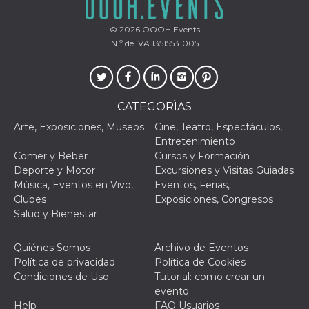
actividad
de sesió
sospecho
© 2026
OOOH.Events
especial
N.º de IVA 13515531005
la detecc
bots que
acceder a
servicio
también 
el perfil 
comport
CATEGORÌAS
asociado
cookie d
Arte, Exposiciones, Museos
Cine, Teatro, Espectáculos,
se elimin
Entretenimiento
después 
días. Est
Comer y Beber
Cursos y Formación
también 
Deporte y Motor
Excursiones y Visitas Guiadas
través d
gusta y o
Música, Eventos en Vivo,
Eventos, Ferias,
botones 
Clubes
Exposiciones, Congresos
etiqueta
Faceboo
Salud y Bienestar
colocado
muchos s
web dife
Quiénes Somos
Archivo de Eventos
dpr
.facebook.com
1 semana
permette
Política de privacidad
Política de Cookies
controlla
Condiciones de Uso
Tutorial: como crear un
funzione
su Faceb
evento
pulsante
Help
FAQ Usuarios
piace”, r