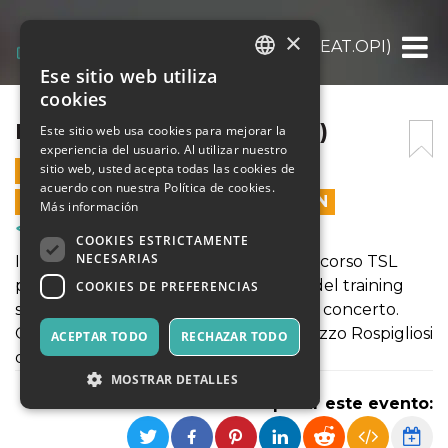
×
LIVE STAGE TSL (FEAT.OPI)
Ese sitio web utiliza
ITALIAN
cookies
ENGLISH
LIVE STAGE TSL (FEAT.OPI)
Este sitio web usa cookies para mejorar la
experiencia del usuario. Al utilizar nuestro
SPANISH
sitio web, usted acepta todas las cookies de
6 DICIEMBRE 2024 - 17:00
acuerdo con nuestra Política de cookies.
LAS VENTAS EN LÍNEA TERMINARON
Más información
Cursos y Entrenamiento
COOKIES ESTRICTAMENTE
NECESARIAS
Il 6 dicembre 2024 ore 17 gli allievi del corso TSL
parteciperanno allo stage conclusivo del training
COOKIES DE PREFERENCIAS
simulando l'allestimento audio per un concerto.
Ospite dell'evento-stage presso il Palazzo Rospigliosi
ACEPTAR TODO
RECHAZAR TODO
di Zagarolo la band OPI.
MOSTRAR DETALLES
Compartir este evento: