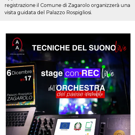
azar, la forma en
que se usa
registrazione il Comune di Zagarolo organizzerà una
puede ser
visita guidata del Palazzo Rospigliosi.
específico del
sitio, pero un
buen ejemplo es
mantener un
estado de inicio
de sesión para
un usuario entre
páginas.
m
1 año 1 mes
Esta cookie se
Stripe
utiliza
m.stripe.com
generalmente
para el
rendimiento y la
optimización de
los servicios de
procesamiento
de pagos,
facilitando el
almacenamiento
de contenidos
en el navegador
para hacer que
las páginas se
carguen más
rápido.
CookieScriptConsent
4 semanas 2
El servicio
CookieScript
días
Cookie-
oooh.events