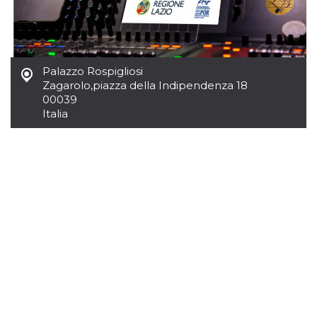
Script.com
utiliza esta
cookie para
recordar las
preferencias de
consentimiento
de cookies de
Palazzo Rospigliosi
los visitantes. Es
necesario que el
Zagarolo
,
piazza della Indipendenza 18
banner de
00039
cookies de
Cookie-
Italia
Script.com
funcione
correctamente.
Declaración de almacenamiento
Tipo de
Nombre
Descripción
almacenamiento
fbssls_314278995690155
Almacenamiento
de sesión
wpEmojiSettingsSupports
Almacenamiento
de sesión
cn_uc__
Almacenamiento
local