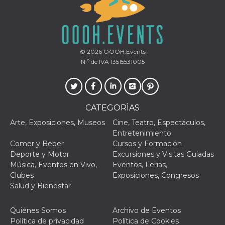
actividad
de sesió
sospecho
especial
la detecc
bots que
acceder a
© 2026
OOOH.Events
servicio
N.º de IVA 13515531005
también 
el perfil 
comport
asociado
cookie d
se elimin
después 
CATEGORÌAS
días. Est
también 
Arte, Exposiciones, Museos
Cine, Teatro, Espectáculos,
través d
gusta y o
Entretenimiento
botones 
Comer y Beber
Cursos y Formación
etiqueta
Faceboo
Deporte y Motor
Excursiones y Visitas Guiadas
colocado
Música, Eventos en Vivo,
Eventos, Ferias,
muchos s
web dife
Clubes
Exposiciones, Congresos
Salud y Bienestar
dpr
.facebook.com
1 semana
permette
controlla
funzione
Quiénes Somos
Archivo de Eventos
su Faceb
pulsante
Política de privacidad
Política de Cookies
piace”, r