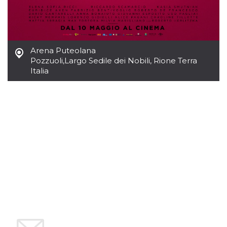
Script.com
utiliza esta
cookie para
recordar las
preferencias de
consentimiento
de cookies de
Arena Puteolana
los visitantes. Es
necesario que el
Pozzuoli
,
Largo Sedile dei Nobili, Rione Terra
banner de
Italia
cookies de
Cookie-
Script.com
funcione
correctamente.
Declaración de almacenamiento
Tipo de
Nombre
Descripción
almacenamiento
fbssls_314278995690155
Almacenamiento
de sesión
wpEmojiSettingsSupports
Almacenamiento
de sesión
cn_uc__
Almacenamiento
local