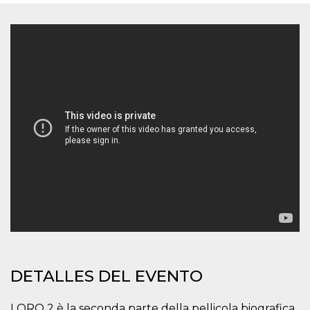
Cookies estrictamente necesarias
Cookies de preferencias
Las cookies estrictamente necesarias permiten
la funcionalidad principal del sitio web, como
el inicio de sesión de usuario y la gestión de
cuentas. El sitio web no se puede utilizar
correctamente sin las cookies estrictamente
necesarias.
Proveedor /
Nombre
Vencimiento
Descripción
Dominio
cf_clearance
1 año
Esta cookie es
Cloudflare,
utilizada por el
Inc.
servicio
.oooh.events
CloudFlare para
identificar el
tráfico web de
confianza y
anular cualquier
restricción de
seguridad
basada en la
dirección IP del
visitante. Es
DETALLES DEL EVENTO
esencial para
apoyar las
funciones de
LORO 2 è la seconda parte della pellicola biografica
seguridad de un