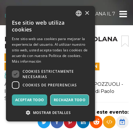
×
LORO 2 ALL’ARENA PUTEOLANA IL 7 AGOS
Ese sitio web utiliza
ITALIAN
cookies
ENGLISH
LORO 2 ALL’ARENA PUTEOLANA
Este sitio web usa cookies para mejorar la
experiencia del usuario. Al utilizar nuestro
IL 7 AGOSTO 2018
SPANISH
sitio web, usted acepta todas las cookies de
acuerdo con nuestra Política de cookies.
7 AGOSTO 2018 - 21:00
Más información
LAS VENTAS EN LÍNEA TERMINARON
COOKIES ESTRICTAMENTE
Cine y Medios
NECESARIAS
ARENA PUTEOLANA - RIONE TERRA POZZUOLI -
COOKIES DE PREFERENCIAS
INIZIO SPETTACOLO ORE 21.00 il film di Paolo
Sorrentino LORO 2
ACEPTAR TODO
RECHAZAR TODO
Compartir este evento:
MOSTRAR DETALLES