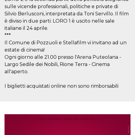
sitio web y
sulle vicende professionali, politiche e private di
proporcionar
protección
Silvio Berlusconi, interpretata da Toni Servillo. Il film
contra visitantes
è diviso in due parti: LORO 1 è uscito nelle sale
maliciosos.
italiane il 24 aprile.
wordpress_test_cookie
Sesión
Se utiliza en
Automattic
sitios creados
Inc.
***
con Wordpress.
.oooh.events
Il Comune di Pozzuoli e Stellafilm vi invitano ad un
Comprueba si el
navegador tiene
estate di cinema!
habilitadas las
cookies
Ogni giorno alle 21.00 presso l'Arena Puteolana -
PHPSESSID
Sesión
Cookie
Largo Sedile dei Nobili, Rione Terra - Cinema
PHP.net
generada por
oooh.events
all'aperto.
aplicaciones
basadas en el
lenguaje PHP.
Este es un
I biglietti acquistati online non sono rimborsabili
identificador de
propósito
general que se
utiliza para
mantener las
variables de
sesión del
usuario.
Normalmente es
un número
generado al