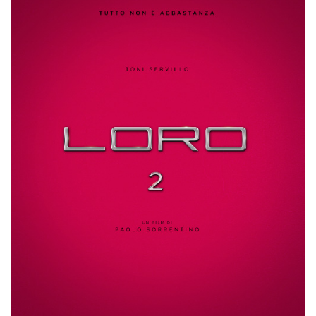
azar, la forma en
que se usa
puede ser
específico del
sitio, pero un
buen ejemplo es
mantener un
estado de inicio
de sesión para
un usuario entre
páginas.
m
1 año 1 mes
Esta cookie se
Stripe
utiliza
m.stripe.com
generalmente
para el
rendimiento y la
optimización de
los servicios de
procesamiento
de pagos,
facilitando el
almacenamiento
de contenidos
en el navegador
para hacer que
las páginas se
carguen más
rápido.
CookieScriptConsent
4 semanas 2
El servicio
CookieScript
días
Cookie-
oooh.events