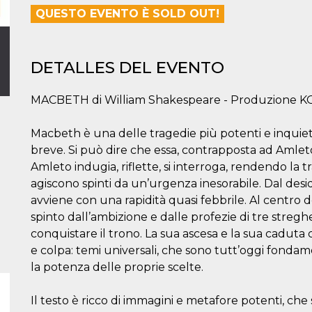
QUESTO EVENTO È SOLD OUT!
DETALLES DEL EVENTO
MACBETH di William Shakespeare - Produzione
Macbeth è una delle tragedie più potenti e inquie
breve. Si può dire che essa, contrapposta ad Amleto
Amleto indugia, riflette, si interroga, rendendo la t
agiscono spinti da un’urgenza inesorabile. Dal desider
avviene con una rapidità quasi febbrile. Al centro 
spinto dall’ambizione e dalle profezie di tre streghe
conquistare il trono. La sua ascesa e la sua caduta c
e colpa: temi universali, che sono tutt’oggi fond
la potenza delle proprie scelte.
Il testo è ricco di immagini e metafore potenti, che 