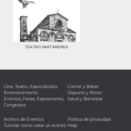
TEATRO SANT'ANDREA
Cine, Teatro, Espectáculos,
Comer y Beber
Entretenimiento
Deporte y Motor
Eventos, Ferias, Exposiciones,
Salud y Bienestar
Congresos
Archivo de Eventos
Política de privacidad
Tutorial: como crear un evento
Help