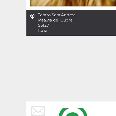
Cookies estrictamente necesarias
Cookies de preferencias
Teatro Sant'Andrea
Las cookies estrictamente necesarias permiten
Pisa
,
Via del Cuore
la funcionalidad principal del sitio web, como
56127
el inicio de sesión de usuario y la gestión de
cuentas. El sitio web no se puede utilizar
Italia
correctamente sin las cookies estrictamente
necesarias.
Proveedor /
Nombre
Vencimiento
Descripción
Dominio
cf_clearance
1 año
Esta cookie es
Cloudflare,
utilizada por el
Inc.
servicio
.oooh.events
CloudFlare para
identificar el
tráfico web de
confianza y
anular cualquier
restricción de
seguridad
basada en la
dirección IP del
visitante. Es
esencial para
apoyar las
funciones de
seguridad de un