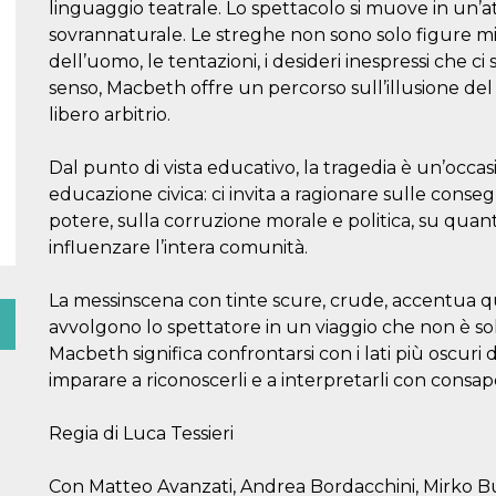
linguaggio teatrale. Lo spettacolo si muove in un’a
sovrannaturale. Le streghe non sono solo figure mi
dell’uomo, le tentazioni, i desideri inespressi che c
senso, Macbeth offre un percorso sull’illusione del 
libero arbitrio.
Dal punto di vista educativo, la tragedia è un’occas
educazione civica: ci invita a ragionare sulle conseg
potere, sulla corruzione morale e politica, su quant
influenzare l’intera comunità.
La messinscena con tinte scure, crude, accentua que
avvolgono lo spettatore in un viaggio che non è so
Macbeth significa confrontarsi con i lati più oscuri
imparare a riconoscerli e a interpretarli con consa
Regia di Luca Tessieri
Con Matteo Avanzati, Andrea Bordacchini, Mirko B