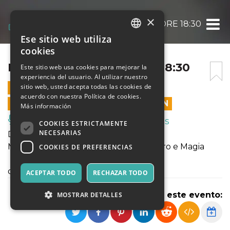
×
MAGICO MISTER MU ORE 18:30
Ese sitio web utiliza
ITALIAN
cookies
ENGLISH
MAGICO MISTER MU ORE 18:30
Este sitio web usa cookies para mejorar la
experiencia del usuario. Al utilizar nuestro
SPANISH
sitio web, usted acepta todas las cookies de
19 MARZO 2023 - 18:30
acuerdo con nuestra Política de cookies.
LAS VENTAS EN LÍNEA TERMINARON
Más información
Música, Eventos en Vivo, Clubes
COOKIES ESTRICTAMENTE
NECESARIAS
Domenica 19 Marzo - Teatro Atlante
Magico Mister Mu - Spettacolo di Teatro e Magia
COOKIES DE PREFERENCIAS
di e con Emilio Ajovalasit
ACEPTAR TODO
RECHAZAR TODO
Compartir este evento:
MOSTRAR DETALLES