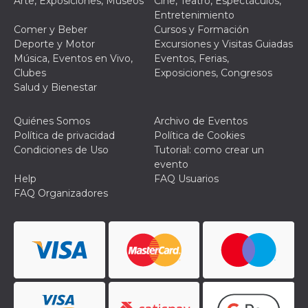
Arte, Exposiciones, Museos
Cine, Teatro, Espectáculos,
mantenie
Entretenimiento
coherenc
sesión y
Comer y Beber
Cursos y Formación
proporc
Deporte y Motor
Excursiones y Visitas Guiadas
servicios
personal
Música, Eventos en Vivo,
Eventos, Ferias,
Clubes
Exposiciones, Congresos
YSC
Sesión
YouTube
Google LLC
configura
.youtube.com
Salud y Bienestar
cookie p
rastrear l
de video
Quiénes Somos
Archivo de Eventos
incrusta
Política de privacidad
Política de Cookies
VISITOR_INFO1_LIVE
5 meses 4
Youtube 
Google LLC
Condiciones de Uso
Tutorial: como crear un
semanas
esta coo
.youtube.com
realizar 
evento
seguimie
Help
FAQ Usuarios
las prefe
del usua
FAQ Organizadores
los vide
Youtube
incrustad
sitios; t
puede de
si el visi
sitio web
utilizand
versión 
antigua d
interfaz 
Youtube.