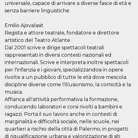
universale, capace di arrivare a diverse fasce di età e
senza barriere linguistiche.
Emilio Ajovalasit
Regista e attore teatrale, fondatore e direttore
Proveedor /
Nombre
Vencimiento
Descripc
artistico del Teatro Atlante .
Dominio
Dal 2001 scrive e dirige spettacoli teatrali
c_user
4 semanas 2
Cookie de
Meta
rappresentati in diversi contesti nazionali ed
días
de sesió
Platform Inc.
usuario.
.facebook.com
internazionali. Scrive e interpreta inoltre spettacoli
ser de se
permane
per l'infanzia e i giovani, specializzandosi in opere
durante 
rivolte a un pubblico di tutte le età dove mescola
datr
2 años
Esta coo
Meta
discipline diverse come l'illusionismo, la comicità e la
identifica
Platform Inc.
navegado
.facebook.com
musica.
conecta 
Facebook
Affianca all'attività performativa la formazione,
directam
conducendo laboratori e corsi rivolti a bambini e
vinculad
usuario 
ragazzi. Porta il suo lavoro anche in contesti di
Faceboo
individua
marginalità e difficoltà sociale, nelle scuole, nei
Facebook
quartieri a rischio della città di Palermo, in progetti
que se ut
ayudar c
di riqualificazione urbana e valorizzazione di siti
seguridad