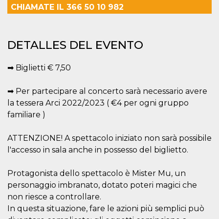
azar, la forma en
CHIAMATE IL 366 50 10 982
que se usa
puede ser
específico del
sitio, pero un
buen ejemplo es
mantener un
DETALLES DEL EVENTO
estado de inicio
de sesión para
un usuario entre
➡ Biglietti € 7,50
páginas.
m
1 año 1 mes
Esta cookie se
Stripe
utiliza
➡ Per partecipare al concerto sarà necessario avere
m.stripe.com
generalmente
la tessera Arci 2022/2023 ( €4 per ogni gruppo
para el
rendimiento y la
familiare )
optimización de
los servicios de
procesamiento
ATTENZIONE! A spettacolo iniziato non sarà possibile
de pagos,
facilitando el
l'accesso in sala anche in possesso del biglietto.
almacenamiento
de contenidos
en el navegador
para hacer que
Protagonista dello spettacolo è Mister Mu, un
las páginas se
personaggio imbranato, dotato poteri magici che
carguen más
rápido.
non riesce a controllare.
CookieScriptConsent
4 semanas 2
El servicio
CookieScript
In questa situazione, fare le azioni più semplici può
días
Cookie-
oooh.events