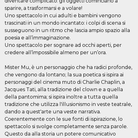
diventare complicato: gli oggetti cominciano a
Script.com
utiliza esta
sparire, a trasformarsi e a volare!
cookie para
recordar las
Uno spettacolo in cui adulti e bambini vengono
preferencias de
trascinati in un mondo incantato: i colpi di scena si
consentimiento
de cookies de
susseguono in un ritmo che lascia ampio spazio alla
los visitantes. Es
necesario que el
poesia e all’immaginazione.
banner de
cookies de
Uno spettacolo per sognare ad occhi aperti, per
Cookie-
credere all’impossibile almeno per un’ora.
Script.com
funcione
correctamente.
Mister Mu, è un personaggio che ha radici profonde,
Declaración de almacenamiento
che vengono da lontano; la sua poetica si ispira ai
personaggi del cinema muto di Charlie Chaplin, a
Tipo de
Nombre
Descripción
almacenamiento
Jacques Tati, alla tradizione del clown e a quella
fbssls_314278995690155
Almacenamiento
della pantomima; si ispira inoltre a tutta quella
de sesión
tradizione che utilizza l'illusionismo in veste teatrale,
wpEmojiSettingsSupports
Almacenamiento
dando a quest'arte una veste narrativa.
de sesión
Coerentemente con le sue fonti di ispirazione, lo
cn_uc__
Almacenamiento
spettacolo si svolge completamente senza parole.
local
Questo da alla storia un potere comunicativo