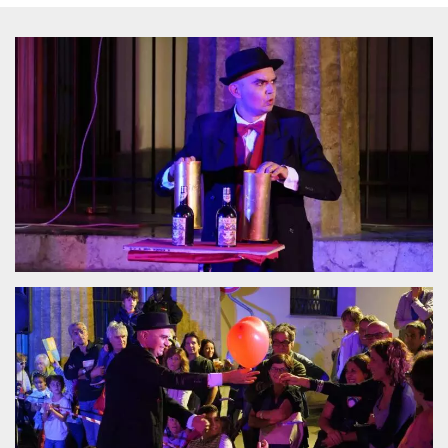
Cookies estrictamente necesarias
Cookies de preferencias
Las cookies estrictamente necesarias permiten
la funcionalidad principal del sitio web, como
el inicio de sesión de usuario y la gestión de
cuentas. El sitio web no se puede utilizar
correctamente sin las cookies estrictamente
necesarias.
Proveedor /
Nombre
Vencimiento
Descripción
Dominio
cf_clearance
1 año
Esta cookie es
Cloudflare,
utilizada por el
Inc.
servicio
.oooh.events
CloudFlare para
identificar el
tráfico web de
confianza y
anular cualquier
restricción de
seguridad
basada en la
dirección IP del
visitante. Es
esencial para
apoyar las
funciones de
seguridad de un