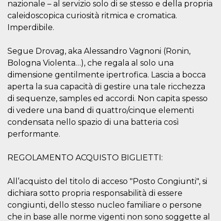
azar, la forma en
nazionale – al servizio solo di se stesso e della propria
que se usa
puede ser
caleidoscopica curiosità ritmica e cromatica.
específico del
Imperdibile.
sitio, pero un
buen ejemplo es
mantener un
estado de inicio
Segue Drovag, aka Alessandro Vagnoni (Ronin,
de sesión para
Bologna Violenta…), che regala al solo una
un usuario entre
páginas.
dimensione gentilmente ipertrofica. Lascia a bocca
m
1 año 1 mes
Esta cookie se
Stripe
aperta la sua capacità di gestire una tale ricchezza
utiliza
m.stripe.com
di sequenze, samples ed accordi. Non capita spesso
generalmente
para el
di vedere una band di quattro/cinque elementi
rendimiento y la
optimización de
condensata nello spazio di una batteria così
los servicios de
procesamiento
performante.
de pagos,
facilitando el
almacenamiento
REGOLAMENTO ACQUISTO BIGLIETTI:
de contenidos
en el navegador
para hacer que
All’acquisto del titolo di acceso "Posto Congiunti", si
las páginas se
carguen más
dichiara sotto propria responsabilità di essere
rápido.
congiunti, dello stesso nucleo familiare o persone
CookieScriptConsent
4 semanas 2
El servicio
CookieScript
días
Cookie-
che in base alle norme vigenti non sono soggette al
oooh.events