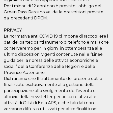
Per i minori di 12 anni non è previsto l'obbligo del
Green Pass. Restano valide le prescrizioni previste
dai precedenti DPCM.
PRIVACY:
Proveedor /
Nombre
Vencimiento
Descripc
Dominio
La normativa anti COVID 19 ci impone di raccogliere i
c_user
4 semanas 2
Cookie de
dati dei partecipanti (numero di telefono e mail) che
Meta
días
de sesió
Platform Inc.
conserveremo per 14 giorni, in ottemperanza alle
usuario.
.facebook.com
ser de se
ultimo disposizioni vigenti contenute nelle “Linee
permane
durante 
guida per la ripresa delle attività economiche e
sociali” della Conferenza delle Regioni e delle
datr
2 años
Esta coo
Meta
identifica
Platform Inc.
Province Autonome.
navegado
.facebook.com
conecta 
Dichiariamo che Il trattamento dei presenti dati è
Facebook
finalizzato esclusivamente alla gestione della
directam
vinculad
partecipazione allo svolgimento dell'evento e
usuario 
Faceboo
all’invio della newsletter periodica relativa alle
individua
Facebook
attività di Città di Ebla APS, e che tali dati non
que se ut
verranno diffusi o utilizzati per altre finalità nel
ayudar c
seguridad