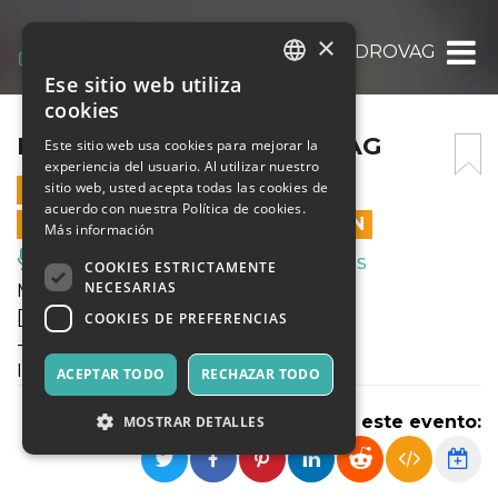
×
MARCO FRATTINI + DROVAG
Ese sitio web utiliza
ITALIAN
cookies
ENGLISH
MARCO FRATTINI + DROVAG
Este sitio web usa cookies para mejorar la
experiencia del usuario. Al utilizar nuestro
SPANISH
sitio web, usted acepta todas las cookies de
15 SEPTIEMBRE 2021 - 21:30
acuerdo con nuestra Política de cookies.
LAS VENTAS EN LÍNEA TERMINARON
Más información
Música, Eventos en Vivo, Clubes
COOKIES ESTRICTAMENTE
NECESARIAS
Marco Frattini + Drovag
[concerti]
COOKIES DE PREFERENCIAS
---
IPERCORPO :: Secondo Tempo Reale
ACEPTAR TODO
RECHAZAR TODO
Compartir este evento:
MOSTRAR DETALLES