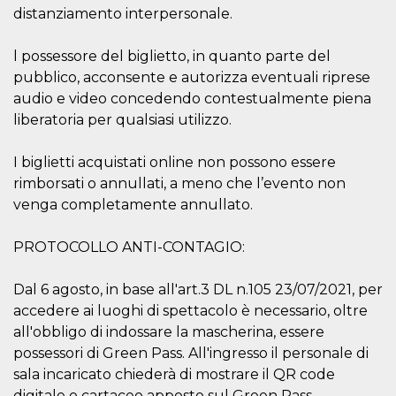
Script.com
distanziamento interpersonale.
utiliza esta
cookie para
recordar las
preferencias de
l possessore del biglietto, in quanto parte del
consentimiento
pubblico, acconsente e autorizza eventuali riprese
de cookies de
los visitantes. Es
audio e video concedendo contestualmente piena
necesario que el
banner de
liberatoria per qualsiasi utilizzo.
cookies de
Cookie-
Script.com
I biglietti acquistati online non possono essere
funcione
correctamente.
rimborsati o annullati, a meno che l’evento non
venga completamente annullato.
Declaración de almacenamiento
Tipo de
Nombre
Descripción
PROTOCOLLO ANTI-CONTAGIO:
almacenamiento
fbssls_314278995690155
Almacenamiento
Dal 6 agosto, in base all'art.3 DL n.105 23/07/2021, per
de sesión
accedere ai luoghi di spettacolo è necessario, oltre
wpEmojiSettingsSupports
Almacenamiento
de sesión
all'obbligo di indossare la mascherina, essere
possessori di Green Pass. All'ingresso il personale di
cn_uc__
Almacenamiento
local
sala incaricato chiederà di mostrare il QR code
digitale o cartaceo apposto sul Green Pass.