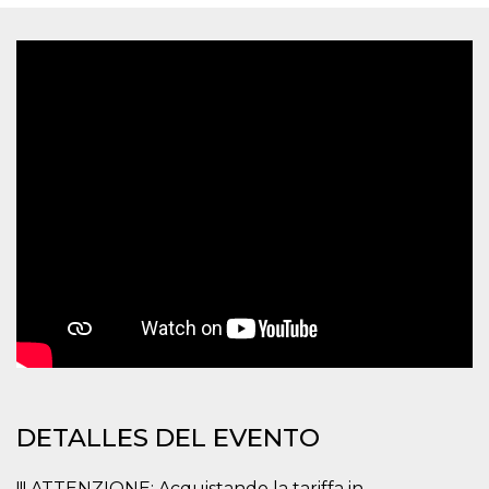
Cookies estrictamente necesarias
Cookies de preferencias
Las cookies estrictamente necesarias permiten
la funcionalidad principal del sitio web, como
el inicio de sesión de usuario y la gestión de
cuentas. El sitio web no se puede utilizar
correctamente sin las cookies estrictamente
necesarias.
Proveedor /
Nombre
Vencimiento
Descripción
Dominio
cf_clearance
1 año
Esta cookie es
Cloudflare,
utilizada por el
Inc.
servicio
.oooh.events
CloudFlare para
identificar el
tráfico web de
confianza y
anular cualquier
restricción de
seguridad
basada en la
dirección IP del
visitante. Es
DETALLES DEL EVENTO
esencial para
apoyar las
funciones de
!!! ATTENZIONE: Acquistando la tariffa in
seguridad de un