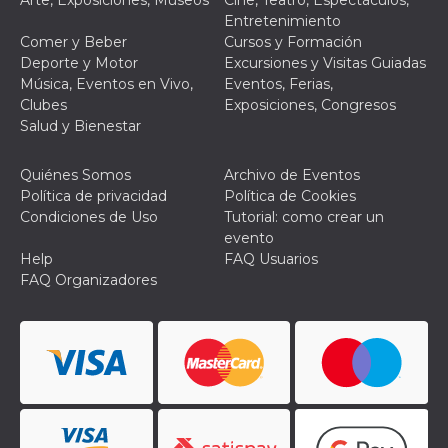
Entretenimiento
VISITOR_PRIVACY_METADATA
5 meses 4
Esta cook
YouTube
Comer y Beber
Cursos y Formación
semanas
utiliza p
.youtube.com
almacena
Deporte y Motor
Excursiones y Visitas Guiadas
consenti
Música, Eventos en Vivo,
Eventos, Ferias,
del usuar
opciones
Clubes
Exposiciones, Congresos
privacid
Salud y Bienestar
interacci
sitio. Reg
datos sob
consenti
Quiénes Somos
Archivo de Eventos
del visit
Política de privacidad
Política de Cookies
relación
diversas 
Condiciones de Uso
Tutorial: como crear un
y config
evento
de privac
asegura
Help
FAQ Usuarios
sus prefe
FAQ Organizadores
sean hon
futuras s
__Secure-ROLLOUT_TOKEN
.youtube.com
5 meses 4
Utilizzat
semanas
YouTube
gestire
l'implem
e la
sperimen
delle fun
Aiuta Go
controlla
nuove