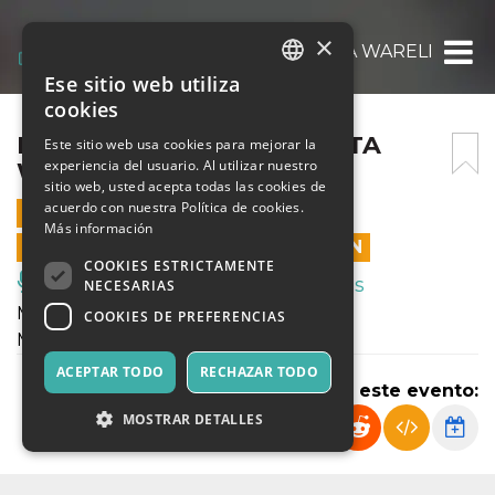
×
MARIA PORTUGAL & MARTA WARELIS
Ese sitio web utiliza
ITALIAN
cookies
ENGLISH
MARIA PORTUGAL & MARTA
Este sitio web usa cookies para mejorar la
experiencia del usuario. Al utilizar nuestro
WARELIS
SPANISH
sitio web, usted acepta todas las cookies de
acuerdo con nuestra Política de cookies.
22 FEBRERO 2026 - 18:00
Más información
LAS VENTAS EN LÍNEA TERMINARON
COOKIES ESTRICTAMENTE
Música, Eventos en Vivo, Clubes
NECESARIAS
M. Portugal – batteria, percussioni
COOKIES DE PREFERENCIAS
M. Warelis – pianoforte
ACEPTAR TODO
RECHAZAR TODO
Compartir este evento:
MOSTRAR DETALLES