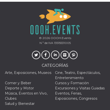
actividad
de sesió
sospecho
especial
la detecc
bots que
acceder a
servicio
también 
el perfil 
comport
© 2026
OOOH.Events
asociado
N.º de IVA 13515531005
cookie d
se elimin
después 
días. Est
también 
través d
gusta y o
CATEGORÌAS
botones 
etiqueta
Arte, Exposiciones, Museos
Cine, Teatro, Espectáculos,
Faceboo
Entretenimiento
colocado
muchos s
Comer y Beber
Cursos y Formación
web dife
Deporte y Motor
Excursiones y Visitas Guiadas
dpr
.facebook.com
1 semana
permette
Música, Eventos en Vivo,
Eventos, Ferias,
controlla
Clubes
Exposiciones, Congresos
funzione
su Faceb
Salud y Bienestar
pulsante
piace”, r