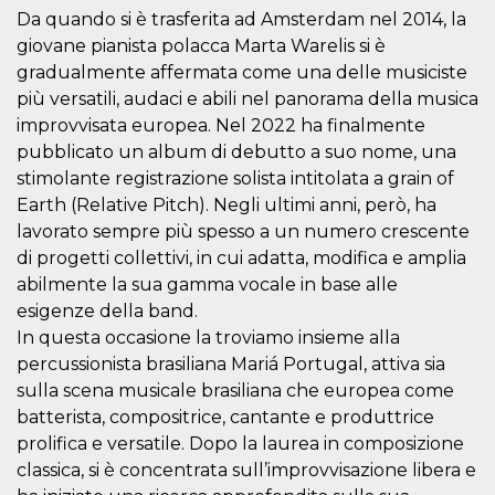
sitio web y
Da quando si è trasferita ad Amsterdam nel 2014, la
proporcionar
giovane pianista polacca Marta Warelis si è
protección
contra visitantes
gradualmente affermata come una delle musiciste
maliciosos.
più versatili, audaci e abili nel panorama della musica
wordpress_test_cookie
Sesión
Se utiliza en
Automattic
sitios creados
improvvisata europea. Nel 2022 ha finalmente
Inc.
con Wordpress.
.oooh.events
pubblicato un album di debutto a suo nome, una
Comprueba si el
navegador tiene
stimolante registrazione solista intitolata a grain of
habilitadas las
cookies
Earth (Relative Pitch). Negli ultimi anni, però, ha
lavorato sempre più spesso a un numero crescente
PHPSESSID
Sesión
Cookie
PHP.net
generada por
oooh.events
di progetti collettivi, in cui adatta, modifica e amplia
aplicaciones
basadas en el
abilmente la sua gamma vocale in base alle
lenguaje PHP.
esigenze della band.
Este es un
identificador de
In questa occasione la troviamo insieme alla
propósito
general que se
percussionista brasiliana Mariá Portugal, attiva sia
utiliza para
mantener las
sulla scena musicale brasiliana che europea come
variables de
batterista, compositrice, cantante e produttrice
sesión del
usuario.
prolifica e versatile. Dopo la laurea in composizione
Normalmente es
un número
classica, si è concentrata sull’improvvisazione libera e
generado al