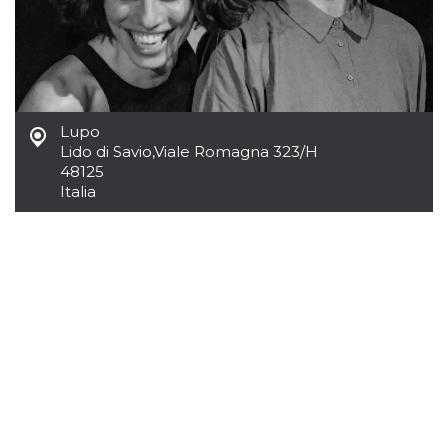
Script.com
utiliza esta
cookie para
recordar las
preferencias de
consentimiento
de cookies de
los visitantes. Es
necesario que el
banner de
Lupo
cookies de
Lido di Savio
,
Viale Romagna 323/H
Cookie-
48125
Script.com
funcione
Italia
correctamente.
Declaración de almacenamiento
Tipo de
Nombre
Descripción
almacenamiento
fbssls_314278995690155
Almacenamiento
de sesión
wpEmojiSettingsSupports
Almacenamiento
de sesión
cn_uc__
Almacenamiento
local