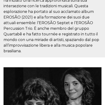
ha iniziato una ricerca approfondita sulla sua
azar, la forma en
que se usa
intersezione con le tradizioni musicali. Questa
puede ser
específico del
esplorazione ha portato al suo acclamato album
sitio, pero un
buen ejemplo es
EROSÃO (2021) e alla formazione dei suoi due
mantener un
attuali ensemble: l’EROSÃO Septet e l’EROSÃO
estado de inicio
de sesión para
Percussion Trio. È anche membro del gruppo
un usuario entre
páginas.
Quartabê e ha fatto tournée e registrato in tutto il
mondo con una miriade di artisti, spaziando dal pop
m
1 año 1 mes
Esta cookie se
Stripe
utiliza
m.stripe.com
all’improvvisazione libera e alla musica popolare
generalmente
para el
brasiliana.
rendimiento y la
optimización de
los servicios de
procesamiento
de pagos,
facilitando el
almacenamiento
de contenidos
en el navegador
para hacer que
las páginas se
carguen más
rápido.
CookieScriptConsent
4 semanas 2
El servicio
CookieScript
días
Cookie-
oooh.events