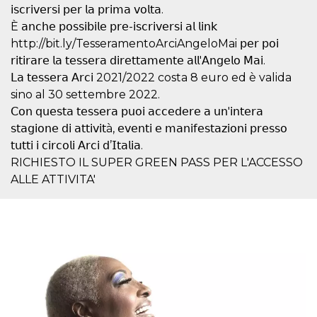
Script.com
𝗂𝗌𝖼𝗋𝗂𝗏𝖾𝗋𝗌𝗂 𝗉𝖾𝗋 𝗅𝖺 𝗉𝗋𝗂𝗆𝖺 𝗏𝗈𝗅𝗍𝖺.
utiliza esta
cookie para
È 𝖺𝗇𝖼𝗁𝖾 𝗉𝗈𝗌𝗌𝗂𝖻𝗂𝗅𝖾 𝗉𝗋𝖾-𝗂𝗌𝖼𝗋𝗂𝗏𝖾𝗋𝗌𝗂 𝖺𝗅 𝗅𝗂𝗇𝗄
recordar las
preferencias de
http://bit.ly/TesseramentoArciAngeloMai 𝗉𝖾𝗋 𝗉𝗈𝗂
consentimiento
𝗋𝗂𝗍𝗂𝗋𝖺𝗋𝖾 𝗅𝖺 𝗍𝖾𝗌𝗌𝖾𝗋𝖺 𝖽𝗂𝗋𝖾𝗍𝗍𝖺𝗆𝖾𝗇𝗍𝖾 𝖺𝗅𝗅'𝖠𝗇𝗀𝖾𝗅𝗈 𝖬𝖺𝗂.
de cookies de
los visitantes. Es
𝖫𝖺 𝗍𝖾𝗌𝗌𝖾𝗋𝖺 𝖠𝗋𝖼𝗂 2021/2022 costa 8 euro ed è valida
necesario que el
banner de
sino al 30 settembre 2022.
cookies de
𝖢𝗈𝗇 𝗊𝗎𝖾𝗌𝗍𝖺 𝗍𝖾𝗌𝗌𝖾𝗋𝖺 𝗉𝗎𝗈𝗂 𝖺𝖼𝖼𝖾𝖽𝖾𝗋𝖾 𝖺 𝗎𝗇'𝗂𝗇𝗍𝖾𝗋𝖺
Cookie-
Script.com
𝗌𝗍𝖺𝗀𝗂𝗈𝗇𝖾 𝖽𝗂 𝖺𝗍𝗍𝗂𝗏𝗂𝗍à, 𝖾𝗏𝖾𝗇𝗍𝗂 𝖾 𝗆𝖺𝗇𝗂𝖿𝖾𝗌𝗍𝖺𝗓𝗂𝗈𝗇𝗂 𝗉𝗋𝖾𝗌𝗌𝗈
funcione
correctamente.
𝗍𝗎𝗍𝗍𝗂 𝗂 𝖼𝗂𝗋𝖼𝗈𝗅𝗂 𝖠𝗋𝖼𝗂 𝖽’𝖨𝗍𝖺𝗅𝗂𝖺.
RICHIESTO IL SUPER GREEN PASS PER L'ACCESSO
Declaración de almacenamiento
ALLE ATTIVITA'
Tipo de
Nombre
Descripción
almacenamiento
fbssls_314278995690155
Almacenamiento
de sesión
wpEmojiSettingsSupports
Almacenamiento
de sesión
cn_uc__
Almacenamiento
local