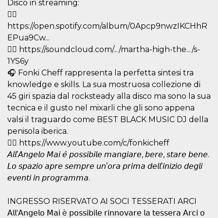
azar, la forma en
Disco in streaming:
que se usa
👉🏿
puede ser
específico del
https://open.spotify.com/album/0Apcp9nwzIKCHhR
sitio, pero un
buen ejemplo es
EPua9Cw...
mantener un
estado de inicio
👉🏿 https://soundcloud.com/.../martha-high-the.../s-
de sesión para
1YS6y
un usuario entre
páginas.
🎧 Fonki Cheff rappresenta la perfetta sintesi tra
m
1 año 1 mes
Esta cookie se
Stripe
knowledge e skills. La sua mostruosa collezione di
utiliza
m.stripe.com
45 giri spazia dal rocksteady alla disco ma sono la sua
generalmente
para el
tecnica e il gusto nel mixarli che gli sono appena
rendimiento y la
optimización de
valsi il traguardo come BEST BLACK MUSIC DJ della
los servicios de
penisola iberica.
procesamiento
de pagos,
👉🏿 https://www.youtube.com/c/fonkicheff
facilitando el
almacenamiento
𝘈𝘭𝘭’𝘈𝘯𝘨𝘦𝘭𝘰 𝘔𝘢𝘪 𝘦̀ 𝘱𝘰𝘴𝘴𝘪𝘣𝘪𝘭𝘦 𝘮𝘢𝘯𝘨𝘪𝘢𝘳𝘦, 𝘣𝘦𝘳𝘦, 𝘴𝘵𝘢𝘳𝘦 𝘣𝘦𝘯𝘦.
de contenidos
en el navegador
𝘓𝘰 𝘴𝘱𝘢𝘻𝘪𝘰 𝘢𝘱𝘳𝘦 𝘴𝘦𝘮𝘱𝘳𝘦 𝘶𝘯’𝘰𝘳𝘢 𝘱𝘳𝘪𝘮𝘢 𝘥𝘦𝘭𝘭’𝘪𝘯𝘪𝘻𝘪𝘰 𝘥𝘦𝘨𝘭𝘪
para hacer que
𝘦𝘷𝘦𝘯𝘵𝘪 𝘪𝘯 𝘱𝘳𝘰𝘨𝘳𝘢𝘮𝘮𝘢.
las páginas se
carguen más
rápido.
INGRESSO RISERVATO AI SOCI TESSERATI ARCI
CookieScriptConsent
4 semanas 2
El servicio
CookieScript
𝖠𝗅𝗅'𝖠𝗇𝗀𝖾𝗅𝗈 𝖬𝖺𝗂 è 𝗉𝗈𝗌𝗌𝗂𝖻𝗂𝗅𝖾 𝗋𝗂𝗇𝗇𝗈𝗏𝖺𝗋𝖾 𝗅𝖺 𝗍𝖾𝗌𝗌𝖾𝗋𝖺 𝖠𝗋𝖼𝗂 𝗈
días
Cookie-
oooh.events