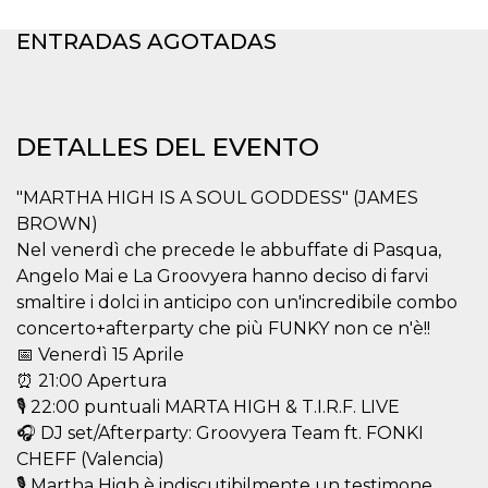
Cookies estrictamente necesarias
Cookies de preferencias
ENTRADAS AGOTADAS
Las cookies estrictamente necesarias permiten
la funcionalidad principal del sitio web, como
el inicio de sesión de usuario y la gestión de
cuentas. El sitio web no se puede utilizar
DETALLES DEL EVENTO
correctamente sin las cookies estrictamente
necesarias.
Proveedor /
"MARTHA HIGH IS A SOUL GODDESS" (JAMES
Nombre
Vencimiento
Descripción
Dominio
BROWN)
cf_clearance
1 año
Esta cookie es
Cloudflare,
Nel venerdì che precede le abbuffate di Pasqua,
utilizada por el
Inc.
servicio
Angelo Mai e La Groovyera hanno deciso di farvi
.oooh.events
CloudFlare para
smaltire i dolci in anticipo con un'incredibile combo
identificar el
tráfico web de
concerto+afterparty che più FUNKY non ce n'è!!
confianza y
anular cualquier
📅 Venerdì 15 Aprile
restricción de
⏰ 21:00 Apertura
seguridad
basada en la
🎙️ 22:00 puntuali MARTA HIGH & T.I.R.F. LIVE
dirección IP del
visitante. Es
🎧 DJ set/Afterparty: Groovyera Team ft. FONKI
esencial para
apoyar las
CHEFF (Valencia)
funciones de
🎙️ Martha High è indiscutibilmente un testimone
seguridad de un