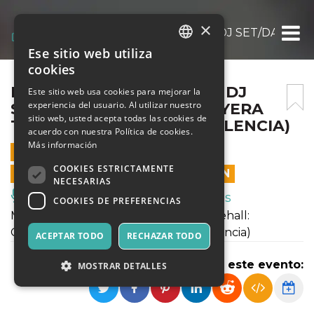
×
MARTHA HIGH A SEGUIRE DJ SET/DANCEHA
Ese sitio web utiliza
ITALIAN
cookies
ENGLISH
MARTHA HIGH A SEGUIRE DJ
Este sitio web usa cookies para mejorar la
experiencia del usuario. Al utilizar nuestro
SET/DANCEHALL: GROOVYERA
SPANISH
sitio web, usted acepta todas las cookies de
TEAM F FONKY CHEFF (VALENCIA)
acuerdo con nuestra Política de cookies.
Más información
15 ABRIL 2022 - 21:00
COOKIES ESTRICTAMENTE
LAS VENTAS EN LÍNEA TERMINARON
NECESARIAS
Música, Eventos en Vivo, Clubes
COOKIES DE PREFERENCIAS
MARTHA HIGH a seguire DJ set/Dancehall:
Groovyera Team f FONKY CHEFF (Valencia)
ACEPTAR TODO
RECHAZAR TODO
Compartir este evento:
MOSTRAR DETALLES