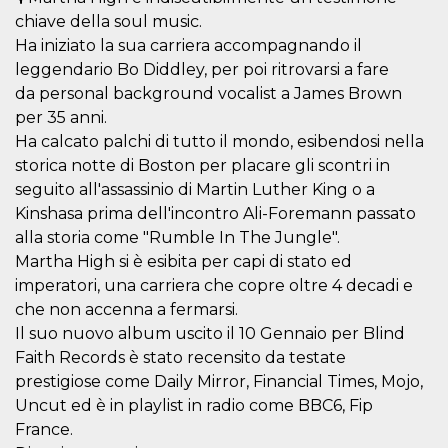
sitio web y
chiave della soul music.
proporcionar
protección
Ha iniziato la sua carriera accompagnando il
contra visitantes
leggendario Bo Diddley, per poi ritrovarsi a fare
maliciosos.
da personal background vocalist a James Brown
wordpress_test_cookie
Sesión
Se utiliza en
Automattic
sitios creados
Inc.
per 35 anni.
con Wordpress.
.oooh.events
Ha calcato palchi di tutto il mondo, esibendosi nella
Comprueba si el
navegador tiene
storica notte di Boston per placare gli scontri in
habilitadas las
cookies
seguito all'assassinio di Martin Luther King o a
PHPSESSID
Sesión
Cookie
Kinshasa prima dell'incontro Ali-Foremann passato
PHP.net
generada por
oooh.events
alla storia come "Rumble In The Jungle".
aplicaciones
basadas en el
Martha High si è esibita per capi di stato ed
lenguaje PHP.
Este es un
imperatori, una carriera che copre oltre 4 decadi e
identificador de
che non accenna a fermarsi.
propósito
general que se
Il suo nuovo album uscito il 10 Gennaio per Blind
utiliza para
mantener las
Faith Records è stato recensito da testate
variables de
sesión del
prestigiose come Daily Mirror, Financial Times, Mojo,
usuario.
Uncut ed è in playlist in radio come BBC6, Fip
Normalmente es
un número
France.
generado al