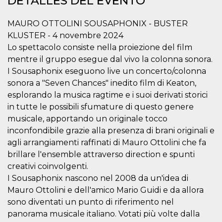
DETALLES DEL EVENTO
sitio web y
proporcionar
protección
MAURO OTTOLINI SOUSAPHONIX - BUSTER
contra visitantes
maliciosos.
KLUSTER - 4 novembre 2024
Lo spettacolo consiste nella proiezione del film
wordpress_test_cookie
Sesión
Se utiliza en
Automattic
sitios creados
Inc.
mentre il gruppo esegue dal vivo la colonna sonora.
con Wordpress.
.oooh.events
Comprueba si el
I Sousaphonix eseguono live un concerto/colonna
navegador tiene
sonora a "Seven Chances" inedito film di Keaton,
habilitadas las
cookies
esplorando la musica ragtime e i suoi derivati storici
PHPSESSID
Sesión
Cookie
PHP.net
in tutte le possibili sfumature di questo genere
generada por
oooh.events
musicale, apportando un originale tocco
aplicaciones
basadas en el
inconfondibile grazie alla presenza di brani originali e
lenguaje PHP.
Este es un
agli arrangiamenti raffinati di Mauro Ottolini che fa
identificador de
propósito
brillare l'ensemble attraverso direction e spunti
general que se
creativi coinvolgenti.
utiliza para
mantener las
I Sousaphonix nascono nel 2008 da un'idea di
variables de
sesión del
Mauro Ottolini e dell'amico Mario Guidi e da allora
usuario.
sono diventati un punto di riferimento nel
Normalmente es
un número
panorama musicale italiano. Votati più volte dalla
generado al