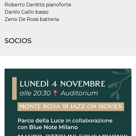
Script.com
Roberto Denittis pianoforte
utiliza esta
cookie para
Danilo Gallo basso
recordar las
preferencias de
Zeno De Rossi batteria
consentimiento
de cookies de
los visitantes. Es
necesario que el
SOCIOS
banner de
cookies de
Cookie-
Script.com
funcione
correctamente.
Declaración de almacenamiento
Tipo de
Nombre
Descripción
almacenamiento
fbssls_314278995690155
Almacenamiento
de sesión
wpEmojiSettingsSupports
Almacenamiento
de sesión
cn_uc__
Almacenamiento
local