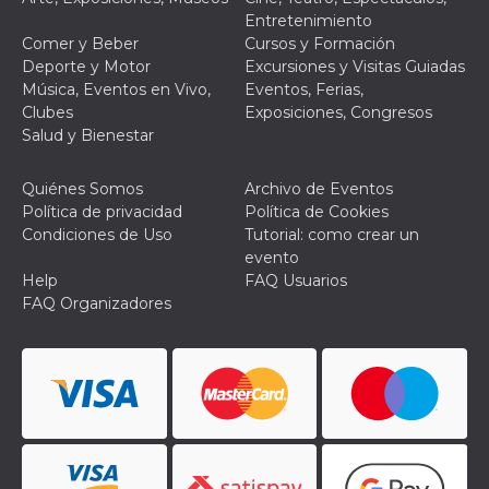
browser
Entretenimiento
dell'uten
dell'iden
Comer y Beber
Cursos y Formación
univoco, 
Deporte y Motor
Excursiones y Visitas Guiadas
per perso
la pubbli
Música, Eventos en Vivo,
Eventos, Ferias,
gli utenti
Clubes
Exposiciones, Congresos
xs
3 meses
Se usa p
Meta
Salud y Bienestar
mantene
Platform Inc.
sesión
.facebook.com
Quiénes Somos
Archivo de Eventos
__cf_bm
29 minutos
Esta cook
Cloudflare
58 segundos
utiliza p
Política de privacidad
Política de Cookies
Inc.
distingui
.hubspot.com
Condiciones de Uso
Tutorial: como crear un
humanos 
Esto es
evento
benefici
Help
FAQ Usuarios
el sitio 
el fin de 
FAQ Organizadores
informes
sobre el 
sitio web
_cfuvid
.hubspot.com
Sesión
Esta cook
utiliza c
de segui
de usuar
sesiones
optimizar
experienc
usuario