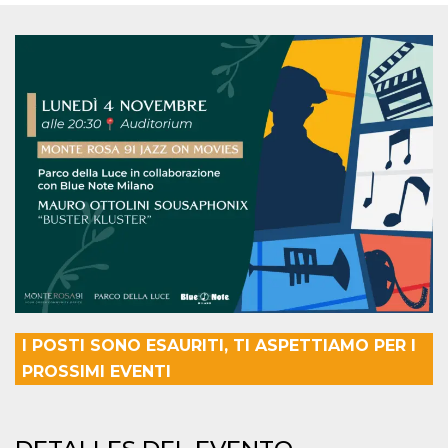
Cookies estrictamente necesarias
Cookies de preferencias
Las cookies estrictamente necesarias permiten
la funcionalidad principal del sitio web, como
el inicio de sesión de usuario y la gestión de
cuentas. El sitio web no se puede utilizar
correctamente sin las cookies estrictamente
necesarias.
Proveedor /
Nombre
Vencimiento
Descripción
Dominio
cf_clearance
1 año
Esta cookie es
Cloudflare,
utilizada por el
Inc.
servicio
.oooh.events
CloudFlare para
identificar el
tráfico web de
confianza y
anular cualquier
restricción de
I POSTI SONO ESAURITI, TI ASPETTIAMO PER I
seguridad
basada en la
PROSSIMI EVENTI
dirección IP del
visitante. Es
esencial para
apoyar las
funciones de
seguridad de un