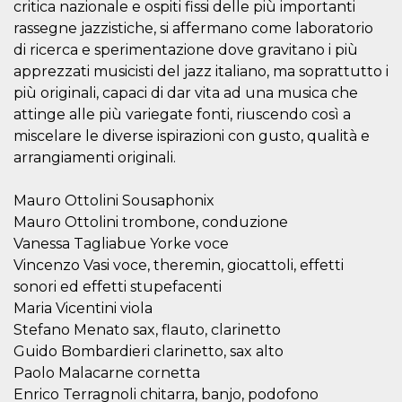
azar, la forma en
critica nazionale e ospiti fissi delle più importanti
que se usa
puede ser
rassegne jazzistiche, si affermano come laboratorio
específico del
di ricerca e sperimentazione dove gravitano i più
sitio, pero un
buen ejemplo es
apprezzati musicisti del jazz italiano, ma soprattutto i
mantener un
estado de inicio
più originali, capaci di dar vita ad una musica che
de sesión para
attinge alle più variegate fonti, riuscendo così a
un usuario entre
páginas.
miscelare le diverse ispirazioni con gusto, qualità e
m
1 año 1 mes
Esta cookie se
Stripe
arrangiamenti originali.
utiliza
m.stripe.com
generalmente
para el
Mauro Ottolini Sousaphonix
rendimiento y la
optimización de
Mauro Ottolini trombone, conduzione
los servicios de
procesamiento
Vanessa Tagliabue Yorke voce
de pagos,
Vincenzo Vasi voce, theremin, giocattoli, effetti
facilitando el
almacenamiento
sonori ed effetti stupefacenti
de contenidos
en el navegador
Maria Vicentini viola
para hacer que
las páginas se
Stefano Menato sax, flauto, clarinetto
carguen más
Guido Bombardieri clarinetto, sax alto
rápido.
Paolo Malacarne cornetta
CookieScriptConsent
4 semanas 2
El servicio
CookieScript
días
Cookie-
oooh.events
Enrico Terragnoli chitarra, banjo, podofono