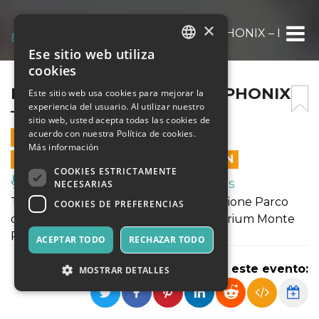
×
MAURO OTTOLINI SOUSAPHONIX – BUSTE
Ese sitio web utiliza
ITALIAN
cookies
ENGLISH
MAURO OTTOLINI SOUSAPHONIX
Este sitio web usa cookies para mejorar la
experiencia del usuario. Al utilizar nuestro
– BUSTER KLUSTER
SPANISH
sitio web, usted acepta todas las cookies de
acuerdo con nuestra Política de cookies.
4 NOVIEMBRE 2024 - 20:30
Más información
LAS VENTAS EN LÍNEA TERMINARON
COOKIES ESTRICTAMENTE
Música, Eventos en Vivo, Clubes
NECESARIAS
Terzo appuntamento della collaborazione Parco
COOKIES DE PREFERENCIAS
della Luce Blue Note Milano in Auditorium Monte
Rosa 91
ACEPTAR TODO
RECHAZAR TODO
Compartir este evento:
MOSTRAR DETALLES