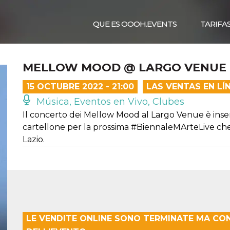
QUE ES OOOH.EVENTS
TARIFA
MELLOW MOOD @ LARGO VENUE 
15 OCTUBRE 2022 - 21:00
LAS VENTAS EN L
Música, Eventos en Vivo, Clubes
Il concerto dei Mellow Mood al Largo Venue è inse
cartellone per la prossima #BiennaleMArteLive che 
Lazio.
LE VENDITE ONLINE SONO TERMINATE MA CO