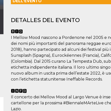
DELL'EVENTO
DETALLES DEL EVENTO
🅱🅸🅾
I Mellow Mood nascono a Pordenone nel 2005 e neg
dei nomi più importanti del panorama reggae europ
2018), hanno partecipato ad alcuni dei festival pi
Sunsplash (Spagna), Eurockéennes (Francia), Calif
(Colombia). Dal 2015 curano La Tempesta Dub, sub
etichetta indipendente italiana. Il loro ultimo singo
nuovo album in uscita prima dell’estate 2022, è usc
con l’etichetta statunitense Ineffable Records.
🅸🅽🅵🅾
Il concerto dei Mellow Mood al Largo Venue è inse
cartellone per la prossima #BiennaleMArteLive che 
Lazio.