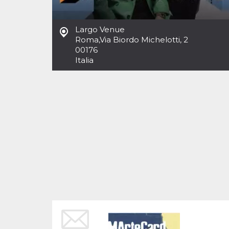
Cookies estrictamente necesarias
Cookies de preferencias
Largo Venue
Las cookies estrictamente necesarias permiten
Roma
,
Via Biordo Michelotti, 2
la funcionalidad principal del sitio web, como
00176
el inicio de sesión de usuario y la gestión de
cuentas. El sitio web no se puede utilizar
Italia
correctamente sin las cookies estrictamente
necesarias.
Proveedor /
Nombre
Vencimiento
Descripción
Dominio
cf_clearance
1 año
Esta cookie es
Cloudflare,
utilizada por el
Inc.
servicio
.oooh.events
CloudFlare para
identificar el
tráfico web de
confianza y
anular cualquier
restricción de
seguridad
basada en la
dirección IP del
visitante. Es
esencial para
apoyar las
funciones de
seguridad de un