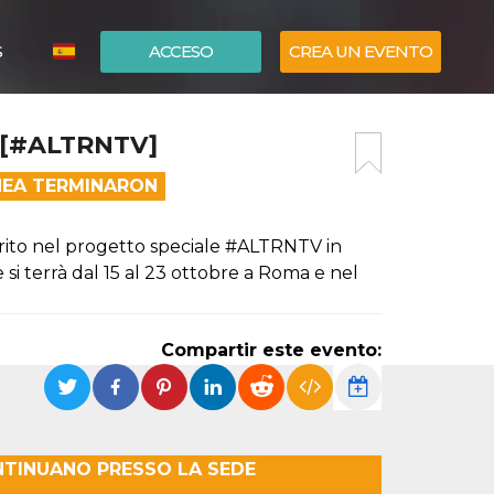
S
ACCESO
CREA UN EVENTO
ITALIANO
[#ALTRNTV]
ENGLISH
ÍNEA TERMINARON
rito nel progetto speciale #ALTRNTV in
si terrà dal 15 al 23 ottobre a Roma e nel
Compartir este evento:
NTINUANO PRESSO LA SEDE