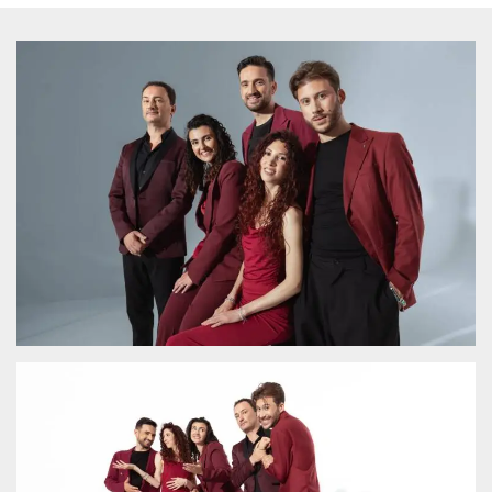
Cookies estrictamente necesarias
Cookies de preferencias
Las cookies estrictamente necesarias permiten
la funcionalidad principal del sitio web, como
el inicio de sesión de usuario y la gestión de
cuentas. El sitio web no se puede utilizar
correctamente sin las cookies estrictamente
necesarias.
Proveedor /
Nombre
Vencimiento
Descripción
Dominio
cf_clearance
1 año
Esta cookie es
Cloudflare,
utilizada por el
Inc.
servicio
.oooh.events
CloudFlare para
identificar el
tráfico web de
confianza y
anular cualquier
restricción de
seguridad
basada en la
dirección IP del
visitante. Es
esencial para
apoyar las
funciones de
seguridad de un