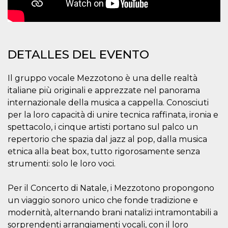
azar, la forma en
que se usa
puede ser
específico del
sitio, pero un
buen ejemplo es
mantener un
estado de inicio
DETALLES DEL EVENTO
de sesión para
un usuario entre
páginas.
Il gruppo vocale Mezzotono è una delle realtà
m
1 año 1 mes
Esta cookie se
Stripe
italiane più originali e apprezzate nel panorama
utiliza
m.stripe.com
generalmente
internazionale della musica a cappella. Conosciuti
para el
per la loro capacità di unire tecnica raffinata, ironia e
rendimiento y la
optimización de
spettacolo, i cinque artisti portano sul palco un
los servicios de
procesamiento
repertorio che spazia dal jazz al pop, dalla musica
de pagos,
etnica alla beat box, tutto rigorosamente senza
facilitando el
almacenamiento
strumenti: solo le loro voci.
de contenidos
en el navegador
para hacer que
las páginas se
Per il Concerto di Natale, i Mezzotono propongono
carguen más
un viaggio sonoro unico che fonde tradizione e
rápido.
modernità, alternando brani natalizi intramontabili a
CookieScriptConsent
4 semanas 2
El servicio
CookieScript
días
Cookie-
oooh.events
sorprendenti arrangiamenti vocali, con il loro