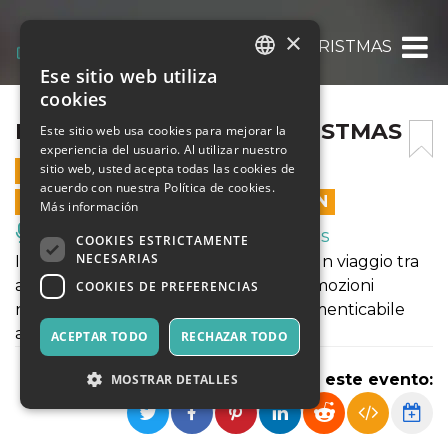
×
MEZZOTONO VOCAL CHRISTMAS
Ese sitio web utiliza
ITALIAN
cookies
ENGLISH
MEZZOTONO VOCAL CHRISTMAS
Este sitio web usa cookies para mejorar la
experiencia del usuario. Al utilizar nuestro
SPANISH
sitio web, usted acepta todas las cookies de
23 DICIEMBRE 2025 - 21:00
acuerdo con nuestra Política de cookies.
LAS VENTAS EN LÍNEA TERMINARON
Más información
Música, Eventos en Vivo, Clubes
COOKIES ESTRICTAMENTE
NECESARIAS
Il Concerto di Natale dei Mezzotono! Un viaggio tra
armonie, atmosfera magica e grandi emozioni
COOKIES DE PREFERENCIAS
natalizie. Vieni a vivere una serata indimenticabile
all’insegna della musica e della gioia!
ACEPTAR TODO
RECHAZAR TODO
Compartir este evento:
MOSTRAR DETALLES