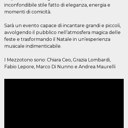
Script.com
inconfondibile stile fatto di eleganza, energia e
utiliza esta
cookie para
momenti di comicità.
recordar las
preferencias de
consentimiento
de cookies de
Sarà un evento capace di incantare grandi e piccoli,
los visitantes. Es
avvolgendo il pubblico nell’atmosfera magica delle
necesario que el
banner de
feste e trasformando il Natale in un’esperienza
cookies de
Cookie-
musicale indimenticabile.
Script.com
funcione
correctamente.
I Mezzotono sono: Chiara Ceo, Grazia Lombardi,
Fabio Lepore, Marco Di Nunno e Andrea Maurelli
Declaración de almacenamiento
Tipo de
Nombre
Descripción
almacenamiento
fbssls_314278995690155
Almacenamiento
de sesión
wpEmojiSettingsSupports
Almacenamiento
de sesión
cn_uc__
Almacenamiento
local