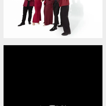
sitio web y
proporcionar
protección
contra visitantes
maliciosos.
wordpress_test_cookie
Sesión
Se utiliza en
Automattic
sitios creados
Inc.
con Wordpress.
.oooh.events
Comprueba si el
navegador tiene
habilitadas las
cookies
PHPSESSID
Sesión
Cookie
PHP.net
generada por
oooh.events
aplicaciones
basadas en el
lenguaje PHP.
Este es un
identificador de
propósito
general que se
utiliza para
mantener las
variables de
sesión del
usuario.
Normalmente es
un número
generado al