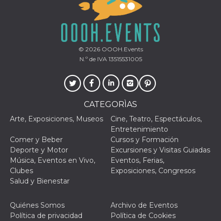
VISITOR_PRIVACY_METADATA
5 meses 4
Esta cook
YouTube
semanas
utiliza p
.youtube.com
almacena
consenti
del usuar
opciones
© 2026
OOOH.Events
privacid
N.º de IVA 13515531005
interacci
sitio. Reg
datos sob
consenti
del visit
relación
diversas 
CATEGORÌAS
y config
de privac
Arte, Exposiciones, Museos
Cine, Teatro, Espectáculos,
asegura
Entretenimiento
sus prefe
sean hon
Comer y Beber
Cursos y Formación
futuras s
Deporte y Motor
Excursiones y Visitas Guiadas
__Secure-ROLLOUT_TOKEN
.youtube.com
5 meses 4
Utilizzat
Música, Eventos en Vivo,
Eventos, Ferias,
semanas
YouTube
Clubes
Exposiciones, Congresos
gestire
l'implem
Salud y Bienestar
e la
sperimen
delle fun
Quiénes Somos
Archivo de Eventos
Aiuta Go
controlla
Política de privacidad
Política de Cookies
nuove