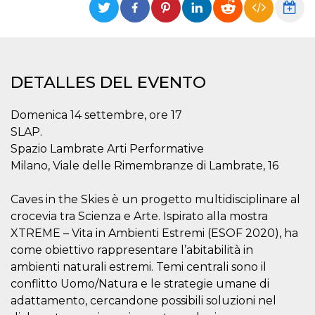
Cookies estrictamente necesarias
Cookies de preferencias
Las cookies estrictamente necesarias permiten
la funcionalidad principal del sitio web, como
el inicio de sesión de usuario y la gestión de
DETALLES DEL EVENTO
cuentas. El sitio web no se puede utilizar
correctamente sin las cookies estrictamente
necesarias.
Domenica 14 settembre, ore 17
Proveedor /
SLAP.
Nombre
Vencimiento
Descripción
Dominio
Spazio Lambrate Arti Performative
cf_clearance
1 año
Esta cookie es
Cloudflare,
Milano, Viale delle Rimembranze di Lambrate, 16
utilizada por el
Inc.
servicio
.oooh.events
CloudFlare para
identificar el
Caves in the Skies è un progetto multidisciplinare al
tráfico web de
crocevia tra Scienza e Arte. Ispirato alla mostra
confianza y
anular cualquier
XTREME – Vita in Ambienti Estremi (ESOF 2020), ha
restricción de
seguridad
come obiettivo rappresentare l’abitabilità in
basada en la
dirección IP del
ambienti naturali estremi. Temi centrali sono il
visitante. Es
conflitto Uomo/Natura e le strategie umane di
esencial para
apoyar las
adattamento, cercandone possibili soluzioni nel
funciones de
seguridad de un