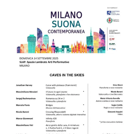
Script.com
utiliza esta
cookie para
recordar las
preferencias de
consentimiento
de cookies de
los visitantes. Es
necesario que el
banner de
cookies de
Cookie-
Script.com
funcione
correctamente.
Declaración de almacenamiento
Tipo de
Nombre
Descripción
almacenamiento
fbssls_314278995690155
Almacenamiento
de sesión
wpEmojiSettingsSupports
Almacenamiento
de sesión
cn_uc__
Almacenamiento
local