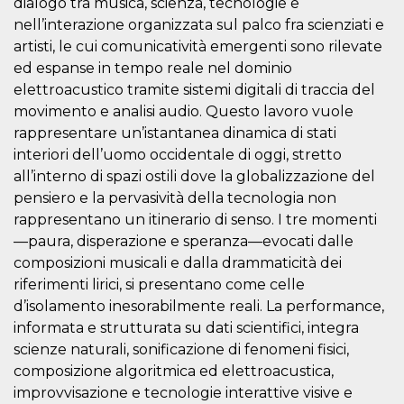
dialogo tra musica, scienza, tecnologie e
sitio web y
nell’interazione organizzata sul palco fra scienziati e
proporcionar
protección
artisti, le cui comunicatività emergenti sono rilevate
contra visitantes
maliciosos.
ed espanse in tempo reale nel dominio
elettroacustico tramite sistemi digitali di traccia del
wordpress_test_cookie
Sesión
Se utiliza en
Automattic
sitios creados
Inc.
movimento e analisi audio. Questo lavoro vuole
con Wordpress.
.oooh.events
Comprueba si el
rappresentare un’istantanea dinamica di stati
navegador tiene
habilitadas las
interiori dell’uomo occidentale di oggi, stretto
cookies
all’interno di spazi ostili dove la globalizzazione del
PHPSESSID
Sesión
Cookie
PHP.net
pensiero e la pervasività della tecnologia non
generada por
oooh.events
aplicaciones
rappresentano un itinerario di senso. I tre momenti
basadas en el
—paura, disperazione e speranza—evocati dalle
lenguaje PHP.
Este es un
composizioni musicali e dalla drammaticità dei
identificador de
propósito
riferimenti lirici, si presentano come celle
general que se
utiliza para
d’isolamento inesorabilmente reali. La performance,
mantener las
informata e strutturata su dati scientifici, integra
variables de
sesión del
scienze naturali, sonificazione di fenomeni fisici,
usuario.
Normalmente es
composizione algoritmica ed elettroacustica,
un número
improvvisazione e tecnologie interattive visive e
generado al