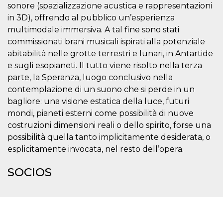
azar, la forma en
sonore (spazializzazione acustica e rappresentazioni
que se usa
puede ser
in 3D), offrendo al pubblico un’esperienza
específico del
sitio, pero un
multimodale immersiva. A tal fine sono stati
buen ejemplo es
commissionati brani musicali ispirati alla potenziale
mantener un
estado de inicio
abitabilità nelle grotte terrestri e lunari, in Antartide
de sesión para
un usuario entre
e sugli esopianeti. Il tutto viene risolto nella terza
páginas.
parte, la Speranza, luogo conclusivo nella
m
1 año 1 mes
Esta cookie se
Stripe
contemplazione di un suono che si perde in un
utiliza
m.stripe.com
generalmente
bagliore: una visione estatica della luce, futuri
para el
mondi, pianeti esterni come possibilità di nuove
rendimiento y la
optimización de
costruzioni dimensioni reali o dello spirito, forse una
los servicios de
procesamiento
possibilità quella tanto implicitamente desiderata, o
de pagos,
facilitando el
esplicitamente invocata, nel resto dell’opera.
almacenamiento
de contenidos
en el navegador
SOCIOS
para hacer que
las páginas se
carguen más
rápido.
CookieScriptConsent
4 semanas 2
El servicio
CookieScript
días
Cookie-
oooh.events