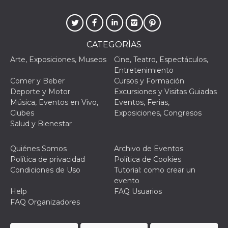
le impos
della lin
permetto
condivide
pagina.
CATEGORÌAS
fr
3 meses
Contiene
Meta
combina
Platform Inc.
Arte, Exposiciones, Museos
Cine, Teatro, Espectáculos,
identific
.facebook.com
Entretenimiento
única de
navegado
Comer y Beber
Cursos y Formación
utiliza p
Deporte y Motor
Excursiones y Visitas Guiadas
publicid
dirigida.
Música, Eventos en Vivo,
Eventos, Ferias,
Clubes
Exposiciones, Congresos
oo
5 años
Cookie d
Meta
exclusió
Platform Inc.
Salud y Bienestar
anuncios
.facebook.com
sb
2 años
Identific
Meta
Quiénes Somos
Archivo de Eventos
navegad
Platform Inc.
Política de privacidad
Política de Cookies
Faceboo
.facebook.com
autentica
Condiciones de Uso
Tutorial: como crear un
marketin
evento
cookies 
función
Help
FAQ Usuarios
específic
FAQ Organizadores
Faceboo
usida
.facebook.com
Sesión
raccoglie
informaz