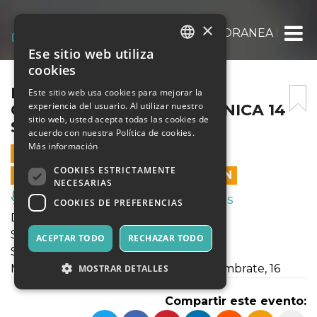
×
MILANO SUONA CONTEMPORANEA DOMEN
Ese sitio web utiliza
ITALIAN
cookies
ENGLISH
MILANO SUONA
Este sitio web usa cookies para mejorar la
experiencia del usuario. Al utilizar nuestro
CONTEMPORANEA DOMENICA 14
SPANISH
sitio web, usted acepta todas las cookies de
SETTEMBRE
acuerdo con nuestra Política de cookies.
Más información
14 SEPTIEMBRE 2025 - 17:00
COOKIES ESTRICTAMENTE
LAS VENTAS EN LÍNEA TERMINARON
NECESARIAS
Música, Eventos en Vivo, Clubes
COOKIES DE PREFERENCIAS
Domenica 14 settembre, ore 17
SLAP.
ACEPTAR TODO
RECHAZAR TODO
Spazio Lambrate Arti Performative
Milano, Viale delle Rimembranze di Lambrate, 16
MOSTRAR DETALLES
Compartir este evento: