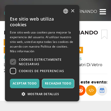
×
MISS LALA AL CIRCO FERNANDO
Ese sitio web utiliza
ITALIAN
cookies
ENGLISH
MISS LALA AL CIRCO FERNANDO
Este sitio web usa cookies para mejorar la
experiencia del usuario. Al utilizar nuestro
SPANISH
sitio web, usted acepta todas las cookies de
12 DICIEMBRE 2022 - 19:00
acuerdo con nuestra Política de cookies.
LAS VENTAS EN LÍNEA TERMINARON
Más información
Música, Eventos en Vivo, Clubes
COOKIES ESTRICTAMENTE
NECESARIAS
L'evento è inserito nel cartellone di Teatri Di Vetro
2022
COOKIES DE PREFERENCIAS
Compartir este evento:
ACEPTAR TODO
RECHAZAR TODO
MOSTRAR DETALLES