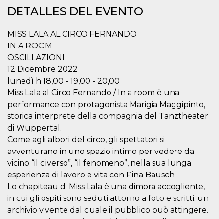
Cookies estrictamente necesarias
DETALLES DEL EVENTO
Cookies de preferencias
MISS LALA AL CIRCO FERNANDO
Las cookies estrictamente necesarias permiten
la funcionalidad principal del sitio web, como
IN A ROOM
el inicio de sesión de usuario y la gestión de
OSCILLAZIONI
cuentas. El sitio web no se puede utilizar
correctamente sin las cookies estrictamente
12 Dicembre 2022
necesarias.
lunedì h 18,00 - 19,00 - 20,00
Proveedor /
Nombre
Vencimiento
Descripción
Miss Lala al Circo Fernando / In a room è una
Dominio
performance con protagonista Marigia Maggipinto,
cf_clearance
1 año
Esta cookie es
Cloudflare,
storica interprete della compagnia del Tanztheater
utilizada por el
Inc.
servicio
.oooh.events
di Wuppertal.
CloudFlare para
identificar el
Come agli albori del circo, gli spettatori si
tráfico web de
confianza y
avventurano in uno spazio intimo per vedere da
anular cualquier
vicino “il diverso”, “il fenomeno”, nella sua lunga
restricción de
seguridad
esperienza di lavoro e vita con Pina Bausch.
basada en la
dirección IP del
Lo chapiteau di Miss Lala è una dimora accogliente,
visitante. Es
in cui gli ospiti sono seduti attorno a foto e scritti: un
esencial para
apoyar las
archivio vivente dal quale il pubblico può attingere.
funciones de
seguridad de un