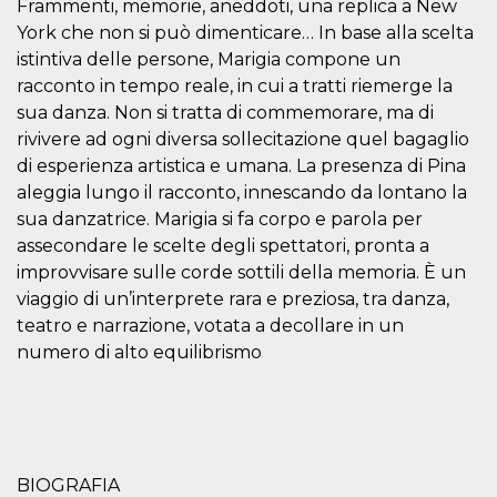
Frammenti, memorie, aneddoti, una replica a New
sitio web y
proporcionar
York che non si può dimenticare… In base alla scelta
protección
istintiva delle persone, Marigia compone un
contra visitantes
maliciosos.
racconto in tempo reale, in cui a tratti riemerge la
wordpress_test_cookie
Sesión
Se utiliza en
Automattic
sua danza. Non si tratta di commemorare, ma di
sitios creados
Inc.
rivivere ad ogni diversa sollecitazione quel bagaglio
con Wordpress.
.oooh.events
Comprueba si el
di esperienza artistica e umana. La presenza di Pina
navegador tiene
habilitadas las
aleggia lungo il racconto, innescando da lontano la
cookies
sua danzatrice. Marigia si fa corpo e parola per
PHPSESSID
Sesión
Cookie
PHP.net
assecondare le scelte degli spettatori, pronta a
generada por
oooh.events
aplicaciones
improvvisare sulle corde sottili della memoria. È un
basadas en el
lenguaje PHP.
viaggio di un’interprete rara e preziosa, tra danza,
Este es un
teatro e narrazione, votata a decollare in un
identificador de
propósito
numero di alto equilibrismo
general que se
utiliza para
mantener las
variables de
sesión del
usuario.
Normalmente es
un número
generado al
BIOGRAFIA