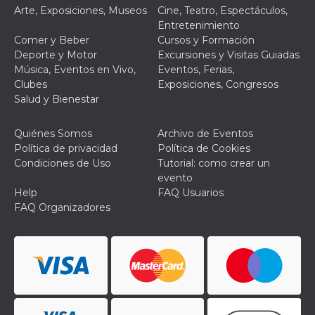
le impos
Arte, Exposiciones, Museos
Cine, Teatro, Espectáculos,
della lin
Entretenimiento
permetto
condivide
Comer y Beber
Cursos y Formación
pagina.
Deporte y Motor
Excursiones y Visitas Guiadas
fr
3 meses
Contiene
Música, Eventos en Vivo,
Eventos, Ferias,
Meta
combina
Platform Inc.
Clubes
Exposiciones, Congresos
identific
.facebook.com
única de
Salud y Bienestar
navegado
utiliza p
publicid
Quiénes Somos
Archivo de Eventos
dirigida.
Política de privacidad
Política de Cookies
oo
5 años
Cookie d
Meta
Condiciones de Uso
Tutorial: como crear un
exclusió
Platform Inc.
evento
anuncios
.facebook.com
Help
FAQ Usuarios
sb
2 años
Identific
Meta
FAQ Organizadores
navegad
Platform Inc.
Faceboo
.facebook.com
autentica
marketin
cookies 
función
específic
Faceboo
usida
.facebook.com
Sesión
raccoglie
informaz