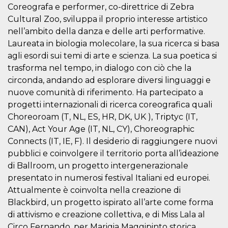
azar, la forma en
Coreografa e performer, co-direttrice di Zebra
que se usa
puede ser
Cultural Zoo, sviluppa il proprio interesse artistico
específico del
sitio, pero un
nell’ambito della danza e delle arti performative.
buen ejemplo es
Laureata in biologia molecolare, la sua ricerca si basa
mantener un
estado de inicio
agli esordi sui temi di arte e scienza. La sua poetica si
de sesión para
un usuario entre
trasforma nel tempo, in dialogo con ciò che la
páginas.
circonda, andando ad esplorare diversi linguaggi e
m
1 año 1 mes
Esta cookie se
Stripe
nuove comunità di riferimento. Ha partecipato a
utiliza
m.stripe.com
generalmente
progetti internazionali di ricerca coreografica quali
para el
rendimiento y la
Choreoroam (T, NL, ES, HR, DK, UK ), Triptyc (IT,
optimización de
CAN), Act Your Age (IT, NL, CY), Choreographic
los servicios de
procesamiento
Connects (IT, IE, F). Il desiderio di raggiungere nuovi
de pagos,
facilitando el
pubblici e coinvolgere il territorio porta all’ideazione
almacenamiento
di Ballroom, un progetto intergenerazionale
de contenidos
en el navegador
presentato in numerosi festival Italiani ed europei.
para hacer que
las páginas se
Attualmente è coinvolta nella creazione di
carguen más
rápido.
Blackbird, un progetto ispirato all’arte come forma
di attivismo e creazione collettiva, e di Miss Lala al
CookieScriptConsent
4 semanas 2
El servicio
CookieScript
días
Cookie-
oooh.events
Circo Fernando, per Marigia Maggipinto storica