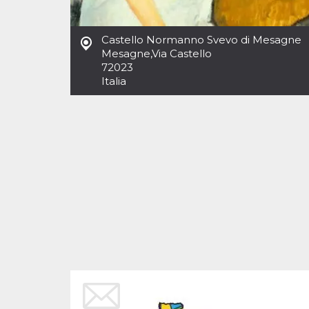
Cookies estrictamente necesarias
Cookies de preferencias
Castello Normanno Svevo di Mesagne
Las cookies estrictamente necesarias permiten
Mesagne
,
Via Castello
la funcionalidad principal del sitio web, como
72023
el inicio de sesión de usuario y la gestión de
cuentas. El sitio web no se puede utilizar
Italia
correctamente sin las cookies estrictamente
necesarias.
Proveedor /
Nombre
Vencimiento
Descripción
Dominio
cf_clearance
1 año
Esta cookie es
Cloudflare,
utilizada por el
Inc.
servicio
.oooh.events
CloudFlare para
identificar el
tráfico web de
confianza y
anular cualquier
restricción de
seguridad
basada en la
dirección IP del
visitante. Es
esencial para
apoyar las
funciones de
seguridad de un