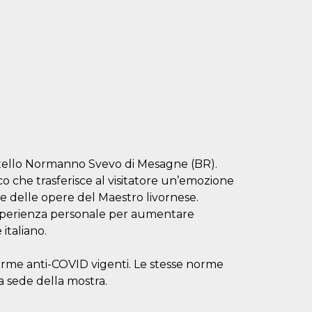
astello Normanno Svevo di Mesagne (BR).
ico che trasferisce al visitatore un’emozione
a e delle opere del Maestro livornese.
esperienza personale per aumentare
 italiano.
orme anti-COVID vigenti. Le stesse norme
la sede della mostra.