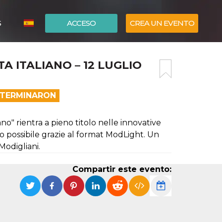
S
ACCESO
CREA UN EVENTO
ITALIANO
A ITALIANO – 12 LUGLIO
ENGLISH
A TERMINARON
o" rientra a pieno titolo nelle innovative
eso possibile grazie al format ModLight. Un
Modigliani.
Compartir este evento: