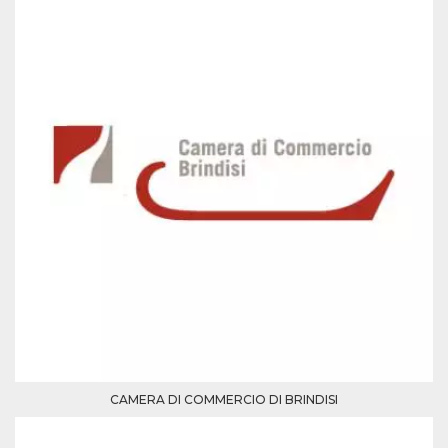
Script.com
utiliza esta
cookie para
recordar las
preferencias de
consentimiento
de cookies de
los visitantes. Es
necesario que el
banner de
cookies de
Cookie-
Script.com
funcione
correctamente.
Declaración de almacenamiento
Tipo de
Nombre
Descripción
almacenamiento
fbssls_314278995690155
Almacenamiento
de sesión
wpEmojiSettingsSupports
Almacenamiento
de sesión
cn_uc__
Almacenamiento
CAMERA DI COMMERCIO DI BRINDISI
local