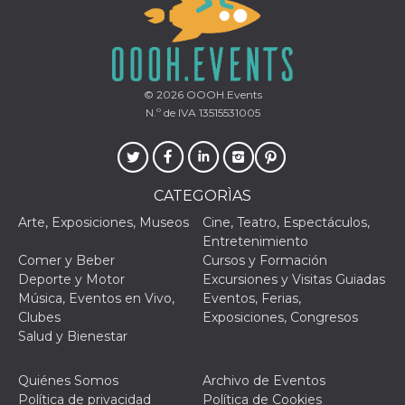
funzional
modifich
dell'inter
vengono
agli uten
nell'ambi
e
© 2026
OOOH.Events
implemen
N.º de IVA 13515531005
graduali,
garante
un'esper
coerente
determin
utente d
esperime
CATEGORÌAS
Arte, Exposiciones, Museos
Cine, Teatro, Espectáculos,
Entretenimiento
Comer y Beber
Cursos y Formación
Deporte y Motor
Excursiones y Visitas Guiadas
Música, Eventos en Vivo,
Eventos, Ferias,
Clubes
Exposiciones, Congresos
Salud y Bienestar
Quiénes Somos
Archivo de Eventos
Política de privacidad
Política de Cookies