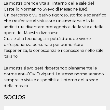
La mostra prende vita all'interno delle sale del
sitio web y
proporcionar
Castello Normanno Svevo di Mesagne (BR).
protección
contra visitantes
Un percorso divulgativo rigoroso, storico e scientifico
maliciosos.
che trasferisce al visitatore un’emozione e lo fa
wordpress_test_cookie
Sesión
Se utiliza en
Automattic
addirittura diventare protagonista della vita e delle
sitios creados
Inc.
con Wordpress.
.oooh.events
opere del Maestro livornese.
Comprueba si el
navegador tiene
Grazie alla tecnologia si potrà dunque vivere
habilitadas las
un’esperienza personale per aumentare
cookies
l'esperienza, la conoscenza e riconoscersi nello stile
PHPSESSID
Sesión
Cookie
PHP.net
generada por
oooh.events
italiano.
aplicaciones
basadas en el
lenguaje PHP.
La mostra si svolgerà rispettando pienamente le
Este es un
identificador de
norme anti-COVID vigenti. Le stesse norme saranno
propósito
general que se
sempre in vista e disponibili all'interno della sede
utiliza para
della mostra.
mantener las
variables de
sesión del
SOCIOS
usuario.
Normalmente es
un número
generado al