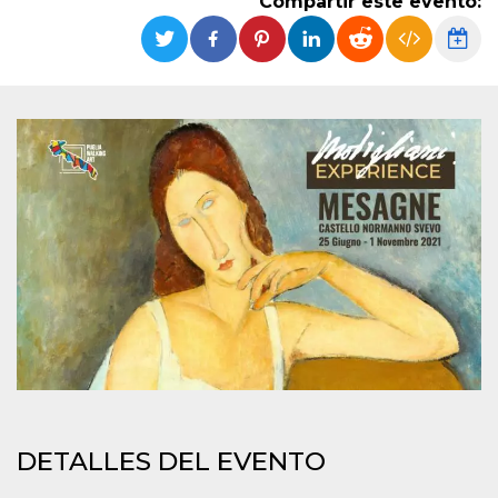
Compartir este evento:
Cookies estrictamente necesarias
Cookies de preferencias
Las cookies estrictamente necesarias permiten
la funcionalidad principal del sitio web, como
el inicio de sesión de usuario y la gestión de
cuentas. El sitio web no se puede utilizar
correctamente sin las cookies estrictamente
necesarias.
Proveedor /
Nombre
Vencimiento
Descripción
Dominio
cf_clearance
1 año
Esta cookie es
Cloudflare,
utilizada por el
Inc.
servicio
.oooh.events
CloudFlare para
identificar el
tráfico web de
confianza y
anular cualquier
restricción de
seguridad
basada en la
dirección IP del
visitante. Es
esencial para
DETALLES DEL EVENTO
apoyar las
funciones de
seguridad de un