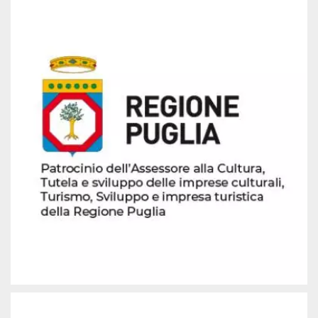
azar, la forma en
que se usa
puede ser
específico del
sitio, pero un
buen ejemplo es
mantener un
estado de inicio
de sesión para
un usuario entre
páginas.
m
1 año 1 mes
Esta cookie se
Stripe
utiliza
m.stripe.com
generalmente
para el
rendimiento y la
optimización de
los servicios de
procesamiento
de pagos,
facilitando el
almacenamiento
de contenidos
en el navegador
para hacer que
las páginas se
carguen más
rápido.
CookieScriptConsent
4 semanas 2
El servicio
CookieScript
días
Cookie-
oooh.events