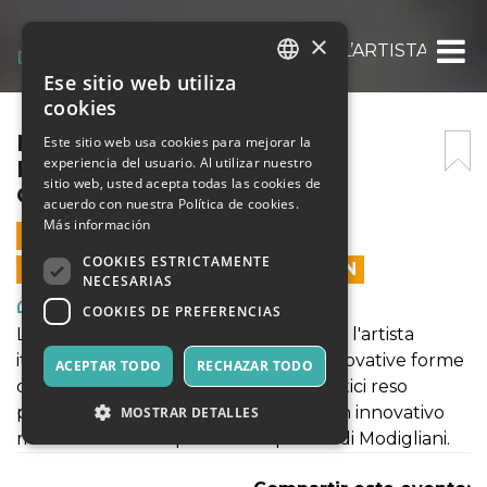
×
MODIGLIANI EXPERIENCE: L’ARTISTA ITALI
Ese sitio web utiliza
ITALIAN
cookies
ENGLISH
MODIGLIANI EXPERIENCE:
Este sitio web usa cookies para mejorar la
experiencia del usuario. Al utilizar nuestro
L’ARTISTA ITALIANO – 28
SPANISH
sitio web, usted acepta todas las cookies de
OTTOBRE 2021
acuerdo con nuestra Política de cookies.
Más información
28 OCTUBRE 2021 - 09:00
COOKIES ESTRICTAMENTE
LAS VENTAS EN LÍNEA TERMINARON
NECESARIAS
Arte, Exposiciones, Museos
COOKIES DE PREFERENCIAS
La mostra "MODIGLIANI EXPERIENCE: l'artista
italiano" rientra a pieno titolo nelle innovative forme
ACEPTAR TODO
RECHAZAR TODO
di fruizione di contenuti culturali artistici reso
possibile grazie al format ModLight. Un innovativo
MOSTRAR DETALLES
modo di vivere l'esperienza di pittura di Modigliani.