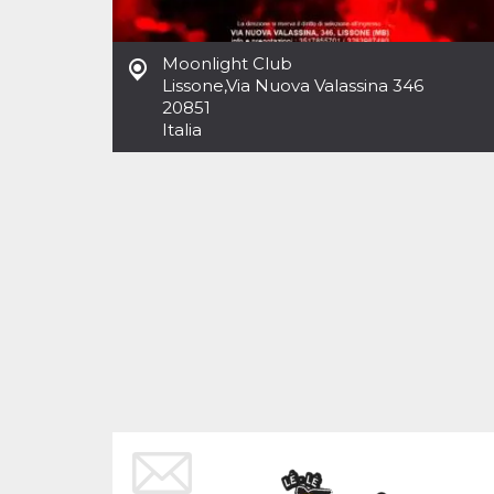
Cookies estrictamente necesarias
Cookies de preferencias
Moonlight Club
Las cookies estrictamente necesarias permiten
Lissone
,
Via Nuova Valassina 346
la funcionalidad principal del sitio web, como
20851
el inicio de sesión de usuario y la gestión de
cuentas. El sitio web no se puede utilizar
Italia
correctamente sin las cookies estrictamente
necesarias.
Proveedor /
Nombre
Vencimiento
Descripción
Dominio
cf_clearance
1 año
Esta cookie es
Cloudflare,
utilizada por el
Inc.
servicio
.oooh.events
CloudFlare para
identificar el
tráfico web de
confianza y
anular cualquier
restricción de
seguridad
basada en la
dirección IP del
visitante. Es
esencial para
apoyar las
funciones de
seguridad de un