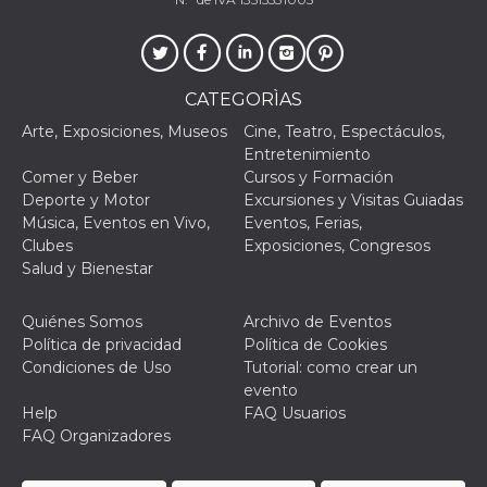
individua
Facebook
que se ut
ayudar c
seguridad
actividad
CATEGORÌAS
de sesió
sospecho
Arte, Exposiciones, Museos
Cine, Teatro, Espectáculos,
especial
la detecc
Entretenimiento
bots que
Comer y Beber
Cursos y Formación
acceder a
servicio
Deporte y Motor
Excursiones y Visitas Guiadas
también 
Música, Eventos en Vivo,
Eventos, Ferias,
el perfil 
comport
Clubes
Exposiciones, Congresos
asociado
Salud y Bienestar
cookie d
se elimin
después 
días. Est
Quiénes Somos
Archivo de Eventos
también 
Política de privacidad
Política de Cookies
través d
gusta y o
Condiciones de Uso
Tutorial: como crear un
botones 
evento
etiqueta
Faceboo
Help
FAQ Usuarios
colocado
FAQ Organizadores
muchos s
web dife
dpr
.facebook.com
1 semana
permette