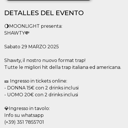
DETALLES DEL EVENTO
Cookies estrictamente necesarias
Cookies de preferencias
🌖MOONLIGHT presenta:
Cookies no clasificadas
SHAWTY💸
Las cookies estrictamente necesarias permiten
la funcionalidad principal del sitio web, como
Sabato 29 MARZO 2025
el inicio de sesión de usuario y la gestión de
cuentas. El sitio web no se puede utilizar
correctamente sin las cookies estrictamente
Shawty, il nostro nuovo format trap!
necesarias.
Tutte le migliori hit della trap italiana ed americana.
Proveedor /
Nombre
Vencimiento
Descripción
Dominio
🎫 Ingresso in tickets online:
cf_clearance
1 año
Esta cookie es
Cloudflare,
- DONNA 15€ con 2 drinks inclusi
utilizada por el
Inc.
servicio
.oooh.events
- UOMO 20€ con 2 drinks inclusi
CloudFlare para
identificar el
tráfico web de
confianza y
💎Ingresso in tavolo:
anular cualquier
Info su whatsapp
restricción de
seguridad
(+39) 351 7855701
basada en la
dirección IP del