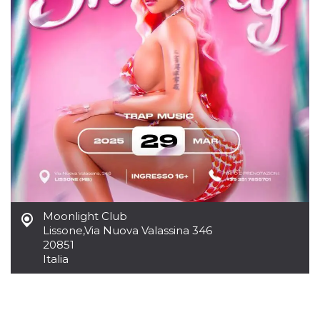
usuario.
Normalmente es
un número
generado al
azar, la forma en
que se usa
puede ser
específico del
sitio, pero un
buen ejemplo es
mantener un
estado de inicio
de sesión para
un usuario entre
páginas.
CookieScriptConsent
4 semanas 2
El servicio
CookieScript
días
Cookie-
oooh.events
Script.com
utiliza esta
cookie para
Moonlight Club
recordar las
Lissone
,
Via Nuova Valassina 346
preferencias de
consentimiento
20851
de cookies de
Italia
los visitantes. Es
necesario que el
banner de
cookies de
Cookie-
Script.com