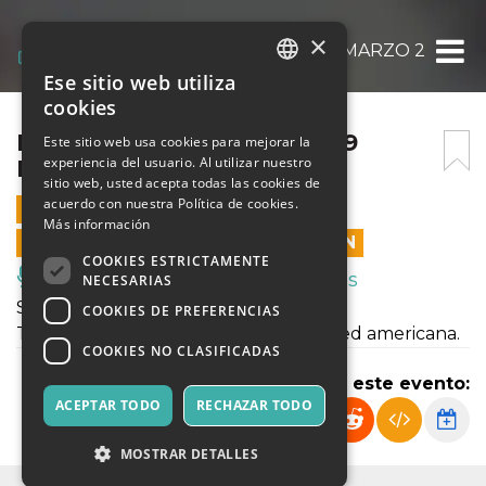
×
MOONLIGHT “SHAWTY” 29 MARZO 2025
Ese sitio web utiliza
ITALIAN
cookies
ENGLISH
MOONLIGHT “SHAWTY” 29
Este sitio web usa cookies para mejorar la
experiencia del usuario. Al utilizar nuestro
MARZO 2025
SPANISH
sitio web, usted acepta todas las cookies de
acuerdo con nuestra Política de cookies.
29 MARZO 2025 - 21:45
Más información
LAS VENTAS EN LÍNEA TERMINARON
COOKIES ESTRICTAMENTE
Música, Eventos en Vivo, Clubes
NECESARIAS
Shawty, il nostro format trap!
COOKIES DE PREFERENCIAS
Tutte le migliori hit della trap italiana ed americana.
COOKIES NO CLASIFICADAS
Compartir este evento:
ACEPTAR TODO
RECHAZAR TODO
MOSTRAR DETALLES