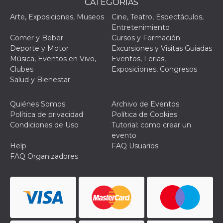
CATEGORÌAS
actividad
de sesió
Arte, Exposiciones, Museos
Cine, Teatro, Espectáculos,
sospecho
Entretenimiento
especial
la detecc
Comer y Beber
Cursos y Formación
bots que
Deporte y Motor
Excursiones y Visitas Guiadas
acceder a
servicio
Música, Eventos en Vivo,
Eventos, Ferias,
también 
Clubes
Exposiciones, Congresos
el perfil 
comport
Salud y Bienestar
asociado
cookie d
se elimin
Quiénes Somos
Archivo de Eventos
después 
días. Est
Política de privacidad
Política de Cookies
también 
Condiciones de Uso
Tutorial: como crear un
través d
gusta y o
evento
botones 
Help
FAQ Usuarios
etiqueta
Faceboo
FAQ Organizadores
colocado
muchos s
web dife
dpr
.facebook.com
1 semana
permette
controlla
funzione
su Faceb
pulsante
piace”, r