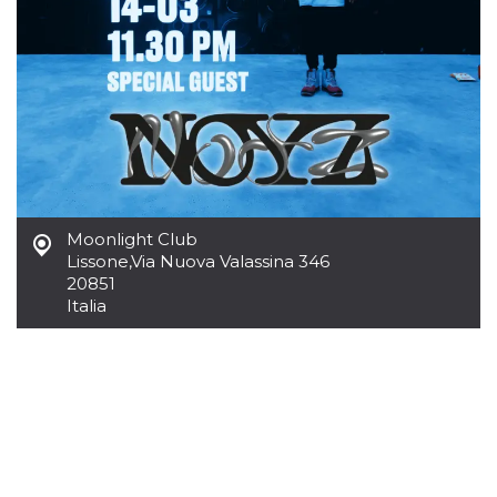
azar, la forma en
que se usa
puede ser
específico del
sitio, pero un
buen ejemplo es
mantener un
estado de inicio
de sesión para
un usuario entre
páginas.
m
1 año 1 mes
Esta cookie se
Stripe
utiliza
m.stripe.com
generalmente
para el
Moonlight Club
rendimiento y la
Lissone
,
Via Nuova Valassina 346
optimización de
20851
los servicios de
procesamiento
Italia
de pagos,
facilitando el
almacenamiento
de contenidos
en el navegador
para hacer que
las páginas se
carguen más
rápido.
CookieScriptConsent
4 semanas 2
El servicio
CookieScript
días
Cookie-
oooh.events