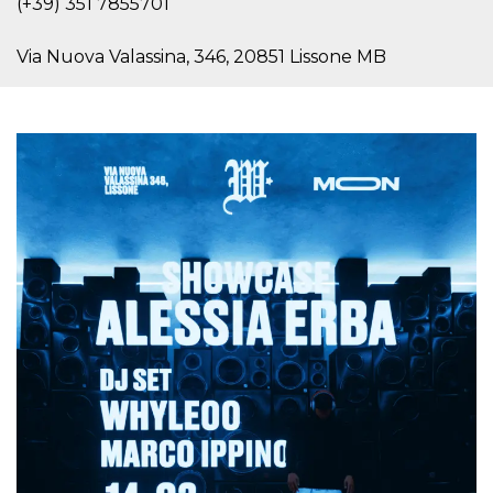
(+39) 351 7855701
sitio web y
proporcionar
protección
Via Nuova Valassina, 346, 20851 Lissone MB
contra visitantes
maliciosos.
wordpress_test_cookie
Sesión
Se utiliza en
Automattic
sitios creados
Inc.
con Wordpress.
.oooh.events
Comprueba si el
navegador tiene
habilitadas las
cookies
PHPSESSID
Sesión
Cookie
PHP.net
generada por
oooh.events
aplicaciones
basadas en el
lenguaje PHP.
Este es un
identificador de
propósito
general que se
utiliza para
mantener las
variables de
sesión del
usuario.
Normalmente es
un número
generado al