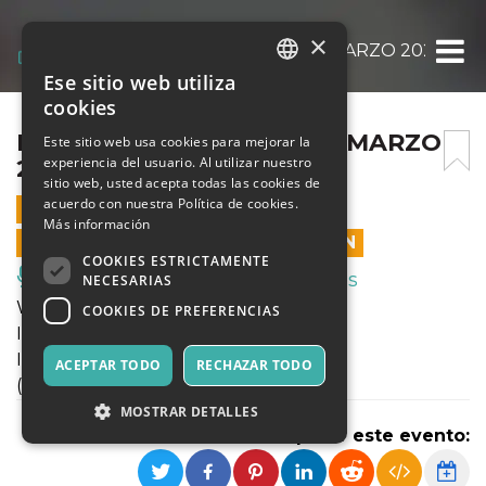
×
MOONLIGHT “WHYLD” 14 MARZO 2025
Ese sitio web utiliza
ITALIAN
cookies
ENGLISH
MOONLIGHT “WHYLD” 14 MARZO
Este sitio web usa cookies para mejorar la
experiencia del usuario. Al utilizar nuestro
2025
SPANISH
sitio web, usted acepta todas las cookies de
acuerdo con nuestra Política de cookies.
14 MARZO 2025 - 23:30
Más información
LAS VENTAS EN LÍNEA TERMINARON
COOKIES ESTRICTAMENTE
Música, Eventos en Vivo, Clubes
NECESARIAS
WHYLD PARTY
COOKIES DE PREFERENCIAS
INGRESSO +18
INGRESSO GRATUITO FINO 00:30
ACEPTAR TODO
RECHAZAR TODO
( Prendi subito il tuo biglietto gratis! )
MOSTRAR DETALLES
Compartir este evento: