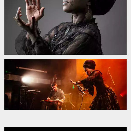
sitio web y
proporcionar
protección
contra visitantes
maliciosos.
wordpress_test_cookie
Sesión
Se utiliza en
Automattic
sitios creados
Inc.
con Wordpress.
.oooh.events
Comprueba si el
navegador tiene
habilitadas las
cookies
PHPSESSID
Sesión
Cookie
PHP.net
generada por
oooh.events
aplicaciones
basadas en el
lenguaje PHP.
Este es un
identificador de
propósito
general que se
utiliza para
mantener las
variables de
sesión del
usuario.
Normalmente es
un número
generado al