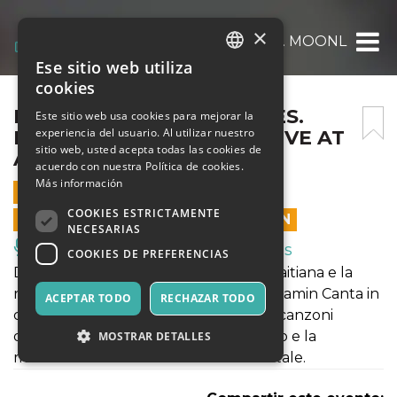
×
ROMA JAZZ FESTIVAL PRES. MOONLIGHT B
Ese sitio web utiliza
ITALIAN
cookies
ENGLISH
ROMA JAZZ FESTIVAL PRES.
Este sitio web usa cookies para mejorar la
experiencia del usuario. Al utilizar nuestro
MOONLIGHT BENJAMIN LIVE AT
SPANISH
sitio web, usted acepta todas las cookies de
ALCAZAR
acuerdo con nuestra Política de cookies.
Más información
21 NOVIEMBRE 2019 - 19:00
COOKIES ESTRICTAMENTE
LAS VENTAS EN LÍNEA TERMINARON
NECESARIAS
Música, Eventos en Vivo, Clubes
COOKIES DE PREFERENCIAS
Definita dalla stampa la Nina Hagen haitiana e la
regina Punky Voodoo, Moonlight Benjamin Canta in
ACEPTAR TODO
RECHAZAR TODO
creolo e francese e nei testi delle sue canzoni
denuncia le condizioni di sfruttamento e la
MOSTRAR DETALLES
mancanza di libertà del suo Paese natale.