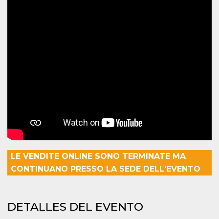
azar, la forma en
que se usa
puede ser
específico del
sitio, pero un
buen ejemplo es
mantener un
estado de inicio
de sesión para
un usuario entre
páginas.
m
1 año 1 mes
Esta cookie se
Stripe
utiliza
m.stripe.com
generalmente
para el
rendimiento y la
optimización de
los servicios de
procesamiento
de pagos,
facilitando el
almacenamiento
LE VENDITE ONLINE SONO TERMINATE MA
de contenidos
en el navegador
CONTINUANO PRESSO LA SEDE DELL'EVENTO
para hacer que
las páginas se
carguen más
rápido.
DETALLES DEL EVENTO
CookieScriptConsent
4 semanas 2
El servicio
CookieScript
días
Cookie-
oooh.events