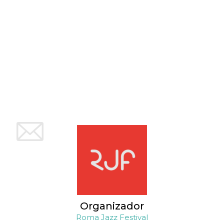
browser
dell'uten
dell'iden
univoco, 
per perso
la pubbli
gli utenti
xs
3 meses
Se usa p
Meta
mantene
Platform Inc.
sesión
.facebook.com
__cf_bm
29 minutos
Esta cook
Cloudflare
58 segundos
utiliza p
Inc.
distingui
.hubspot.com
humanos 
Esto es
benefici
el sitio 
el fin de 
informes
sobre el 
sitio web
_cfuvid
.hubspot.com
Sesión
Esta cook
utiliza c
de segui
de usuar
sesiones
Organizador
optimizar
experienc
Roma Jazz Festival
usuario