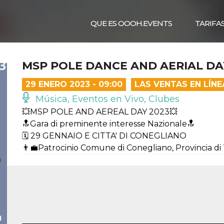
QUE ES OOOH.EVENTS
TARIFA
MSP POLE DANCE AND AERIAL DA
29 ENERO 2023 - 09:00
LAS VENTAS EN LÍN
Música, Eventos en Vivo, Clubes
💥MSP POLE AND AEREAL DAY 2023💥
🔝Gara di preminente interesse Nazionale🔝
🗓️ 29 GENNAIO E CITTA' DI CONEGLIANO
👨‍💼Patrocinio Comune di Conegliano, Provincia di