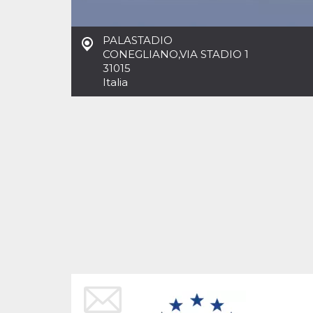
Cookies estrictamente necesarias
Cookies de preferencias
PALASTADIO
Las cookies estrictamente necesarias permiten
CONEGLIANO
,
VIA STADIO 1
la funcionalidad principal del sitio web, como
31015
el inicio de sesión de usuario y la gestión de
cuentas. El sitio web no se puede utilizar
Italia
correctamente sin las cookies estrictamente
necesarias.
Proveedor /
Nombre
Vencimiento
Descripción
Dominio
cf_clearance
1 año
Esta cookie es
Cloudflare,
utilizada por el
Inc.
servicio
.oooh.events
CloudFlare para
identificar el
tráfico web de
confianza y
anular cualquier
restricción de
seguridad
basada en la
dirección IP del
visitante. Es
esencial para
apoyar las
funciones de
seguridad de un