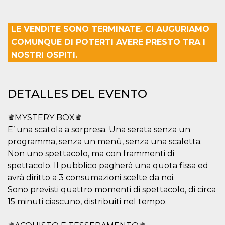
Cookies estrictamente necesarias
Cookies de preferencias
LE VENDITE SONO TERMINATE. CI AUGURIAMO
Las cookies estrictamente necesarias permiten
COMUNQUE DI POTERTI AVERE PRESTO TRA I
la funcionalidad principal del sitio web, como
el inicio de sesión de usuario y la gestión de
NOSTRI OSPITI.
cuentas. El sitio web no se puede utilizar
correctamente sin las cookies estrictamente
necesarias.
Proveedor /
DETALLES DEL EVENTO
Nombre
Vencimiento
Descripción
Dominio
cf_clearance
1 año
Esta cookie es
Cloudflare,
♛MYSTERY BOX♛
utilizada por el
Inc.
servicio
.oooh.events
E’ una scatola a sorpresa. Una serata senza un
CloudFlare para
identificar el
programma, senza un menù, senza una scaletta.
tráfico web de
Non uno spettacolo, ma con frammenti di
confianza y
anular cualquier
spettacolo. Il pubblico pagherà una quota fissa ed
restricción de
seguridad
avrà diritto a 3 consumazioni scelte da noi.
basada en la
Sono previsti quattro momenti di spettacolo, di circa
dirección IP del
visitante. Es
15 minuti ciascuno, distribuiti nel tempo.
esencial para
apoyar las
funciones de
seguridad de un