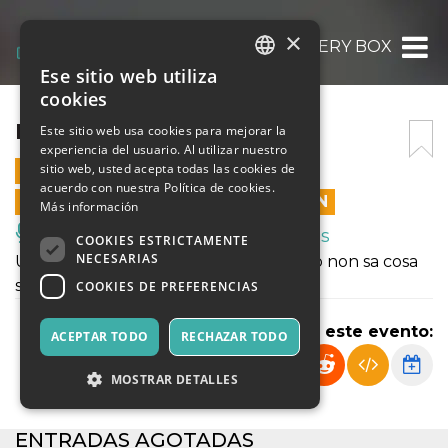
×
MYSTERY BOX
Ese sitio web utiliza
ITALIAN
cookies
ENGLISH
MYSTERY BOX
Este sitio web usa cookies para mejorar la
experiencia del usuario. Al utilizar nuestro
SPANISH
sitio web, usted acepta todas las cookies de
7 FEBRERO 2025 - 21:00
acuerdo con nuestra Política de cookies.
LAS VENTAS EN LÍNEA TERMINARON
Más información
Música, Eventos en Vivo, Clubes
COOKIES ESTRICTAMENTE
NECESARIAS
Una notte di sorprese, dove il pubblico non sa cosa
sta per bere e cosa accadrà
COOKIES DE PREFERENCIAS
Compartir este evento:
ACEPTAR TODO
RECHAZAR TODO
MOSTRAR DETALLES
ENTRADAS AGOTADAS