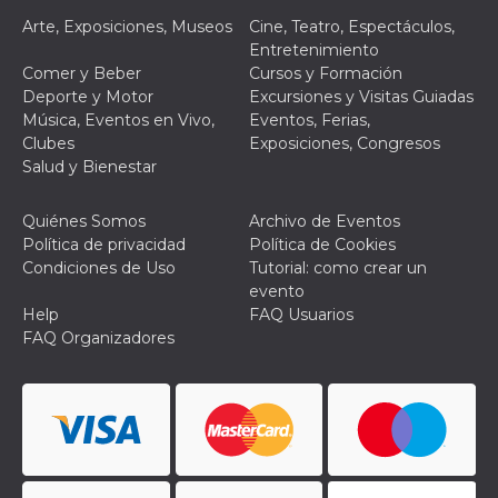
actividad
Arte, Exposiciones, Museos
Cine, Teatro, Espectáculos,
de sesió
sospecho
Entretenimiento
especial
Comer y Beber
Cursos y Formación
la detecc
bots que
Deporte y Motor
Excursiones y Visitas Guiadas
acceder a
Música, Eventos en Vivo,
Eventos, Ferias,
servicio
también 
Clubes
Exposiciones, Congresos
el perfil 
Salud y Bienestar
comport
asociado
cookie d
se elimin
Quiénes Somos
Archivo de Eventos
después 
Política de privacidad
Política de Cookies
días. Est
también 
Condiciones de Uso
Tutorial: como crear un
través d
evento
gusta y o
botones 
Help
FAQ Usuarios
etiqueta
FAQ Organizadores
Faceboo
colocado
muchos s
web dife
dpr
.facebook.com
1 semana
permette
controlla
funzione
su Faceb
pulsante
piace”, r