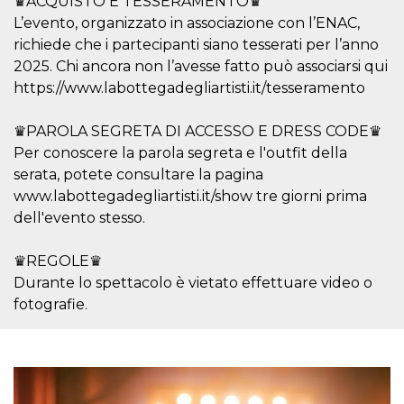
♛ACQUISTO E TESSERAMENTO♛
sitio web y
L’evento, organizzato in associazione con l’ENAC,
proporcionar
protección
richiede che i partecipanti siano tesserati per l’anno
contra visitantes
maliciosos.
2025. Chi ancora non l’avesse fatto può associarsi qui
https://www.labottegadegliartisti.it/tesseramento
wordpress_test_cookie
Sesión
Se utiliza en
Automattic
sitios creados
Inc.
con Wordpress.
.oooh.events
Comprueba si el
♛PAROLA SEGRETA DI ACCESSO E DRESS CODE♛
navegador tiene
Per conoscere la parola segreta e l'outfit della
habilitadas las
cookies
serata, potete consultare la pagina
PHPSESSID
Sesión
Cookie
PHP.net
www.labottegadegliartisti.it/show tre giorni prima
generada por
oooh.events
aplicaciones
dell'evento stesso.
basadas en el
lenguaje PHP.
Este es un
♛REGOLE♛
identificador de
propósito
Durante lo spettacolo è vietato effettuare video o
general que se
fotografie.
utiliza para
mantener las
variables de
sesión del
usuario.
Normalmente es
un número
generado al