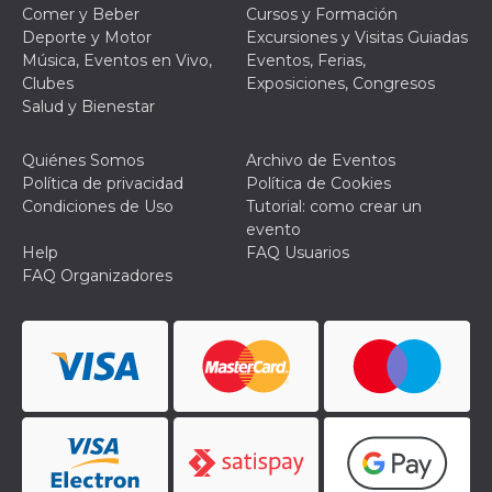
Script.com
Comer y Beber
Cursos y Formación
utiliza esta
cookie para
Deporte y Motor
Excursiones y Visitas Guiadas
recordar las
Música, Eventos en Vivo,
Eventos, Ferias,
preferencias de
consentimiento
Clubes
Exposiciones, Congresos
de cookies de
Salud y Bienestar
los visitantes. Es
necesario que el
banner de
cookies de
Quiénes Somos
Archivo de Eventos
Cookie-
Política de privacidad
Política de Cookies
Script.com
funcione
Condiciones de Uso
Tutorial: como crear un
correctamente.
evento
Help
FAQ Usuarios
Declaración de almacenamiento
FAQ Organizadores
Tipo de
Nombre
Descripción
almacenamiento
fbssls_314278995690155
Almacenamiento
de sesión
wpEmojiSettingsSupports
Almacenamiento
de sesión
cn_uc__
Almacenamiento
local