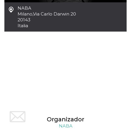
sitio web y
NABA
proporcionar
protección
Milano
,
Via Carlo Darwin 20
contra visitantes
20143
maliciosos.
Italia
wordpress_test_cookie
Sesión
Se utiliza en
Automattic
sitios creados
Inc.
con Wordpress.
.oooh.events
Comprueba si el
navegador tiene
habilitadas las
cookies
PHPSESSID
Sesión
Cookie
PHP.net
generada por
oooh.events
aplicaciones
basadas en el
lenguaje PHP.
Este es un
identificador de
propósito
general que se
utiliza para
mantener las
variables de
sesión del
usuario.
Organizador
Normalmente es
un número
NABA
generado al