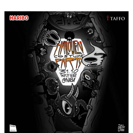
Cookies estrictamente necesarias
Cookies de preferencias
Las cookies estrictamente necesarias permiten
la funcionalidad principal del sitio web, como
el inicio de sesión de usuario y la gestión de
cuentas. El sitio web no se puede utilizar
correctamente sin las cookies estrictamente
necesarias.
Proveedor /
Nombre
Vencimiento
Descripción
Dominio
cf_clearance
1 año
Esta cookie es
Cloudflare,
utilizada por el
Inc.
servicio
.oooh.events
CloudFlare para
identificar el
tráfico web de
confianza y
anular cualquier
restricción de
seguridad
basada en la
dirección IP del
visitante. Es
esencial para
apoyar las
funciones de
seguridad de un