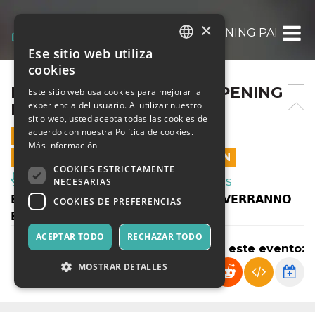
×
NABA ACADEMIC YEAR OPENING PARTY //
Ese sitio web utiliza
ITALIAN
cookies
ENGLISH
NABA ACADEMIC YEAR OPENING
Este sitio web usa cookies para mejorar la
experiencia del usuario. Al utilizar nuestro
PARTY // HALLOWEEN
SPANISH
sitio web, usted acepta todas las cookies de
acuerdo con nuestra Política de cookies.
31 OCTUBRE 2024 - 21:00
Más información
LAS VENTAS EN LÍNEA TERMINARON
COOKIES ESTRICTAMENTE
Música, Eventos en Vivo, Clubes
NECESARIAS
𝗘𝗩𝗘𝗡𝗧𝗢 𝗔𝗡𝗡𝗨𝗟𝗟𝗔𝗧𝗢, 𝗜 𝗥𝗜𝗠𝗕𝗢𝗥𝗦𝗜 𝗩𝗘𝗥𝗥𝗔𝗡𝗡𝗢
COOKIES DE PREFERENCIAS
𝗘𝗙𝗙𝗘𝗧𝗧𝗨𝗔𝗧𝗜 𝗜𝗡 𝗔𝗨𝗧𝗢𝗠𝗔𝗧𝗜𝗖𝗢
ACEPTAR TODO
RECHAZAR TODO
Compartir este evento:
MOSTRAR DETALLES