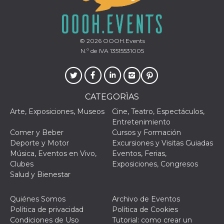
© 2026
OOOH.Events
N.º de IVA 13515531005
Proveedor /
Nombre
Vencimiento
Descripc
Dominio
c_user
4 semanas 2
Cookie de
Meta
días
de sesió
Platform Inc.
CATEGORÌAS
usuario.
.facebook.com
ser de se
permane
Arte, Exposiciones, Museos
Cine, Teatro, Espectáculos,
durante 
Entretenimiento
Comer y Beber
Cursos y Formación
datr
2 años
Esta coo
Meta
identifica
Platform Inc.
Deporte y Motor
Excursiones y Visitas Guiadas
navegado
.facebook.com
Música, Eventos en Vivo,
Eventos, Ferias,
conecta 
Facebook
Clubes
Exposiciones, Congresos
directam
Salud y Bienestar
vinculad
usuario 
Faceboo
individua
Quiénes Somos
Archivo de Eventos
Facebook
Política de privacidad
Política de Cookies
que se ut
ayudar c
Condiciones de Uso
Tutorial: como crear un
seguridad