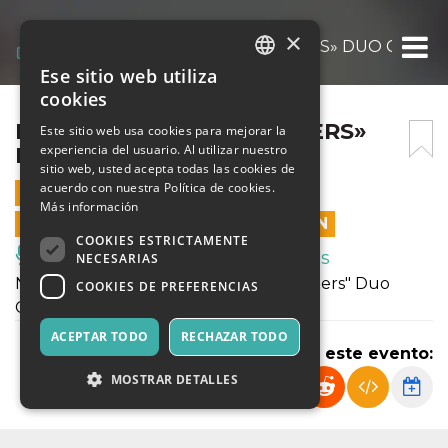
×
NAOMI BERRILL «ISLANDERS» DUO CELLO
Ese sitio web utiliza
ITALIAN
cookies
ENGLISH
NAOMI BERRILL «ISLANDERS»
Este sitio web usa cookies para mejorar la
experiencia del usuario. Al utilizar nuestro
DUO CELLOS
SPANISH
sitio web, usted acepta todas las cookies de
acuerdo con nuestra Política de cookies.
7 JULIO 2024 - 10:30
Más información
LAS VENTAS EN LÍNEA TERMINARON
COOKIES ESTRICTAMENTE
Música, Eventos en Vivo, Clubes
NECESARIAS
Naomi Berrll e Andrea Beninati "Islanders" Duo
COOKIES DE PREFERENCIAS
Cellos - lezione concerto
ACEPTAR TODO
RECHAZAR TODO
Compartir este evento:
MOSTRAR DETALLES