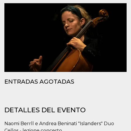
Cookies estrictamente necesarias
Cookies de preferencias
Las cookies estrictamente necesarias permiten
la funcionalidad principal del sitio web, como
el inicio de sesión de usuario y la gestión de
cuentas. El sitio web no se puede utilizar
correctamente sin las cookies estrictamente
necesarias.
Proveedor /
Nombre
Vencimiento
Descripción
Dominio
cf_clearance
1 año
Esta cookie es
Cloudflare,
utilizada por el
Inc.
servicio
.oooh.events
CloudFlare para
ENTRADAS AGOTADAS
identificar el
tráfico web de
confianza y
anular cualquier
restricción de
seguridad
basada en la
DETALLES DEL EVENTO
dirección IP del
visitante. Es
esencial para
apoyar las
Naomi Berrll e Andrea Beninati "Islanders" Duo
funciones de
Cellos - lezione concerto
seguridad de un