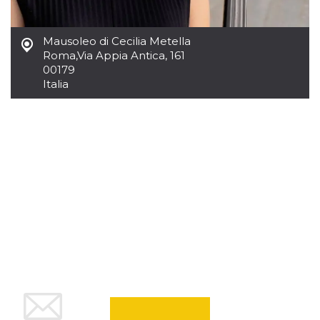
azar, la forma en
que se usa
puede ser
específico del
Mausoleo di Cecilia Metella
sitio, pero un
buen ejemplo es
Roma
,
Via Appia Antica, 161
mantener un
00179
estado de inicio
de sesión para
Italia
un usuario entre
páginas.
m
1 año 1 mes
Esta cookie se
Stripe
utiliza
m.stripe.com
generalmente
para el
rendimiento y la
optimización de
los servicios de
procesamiento
de pagos,
facilitando el
almacenamiento
de contenidos
en el navegador
para hacer que
las páginas se
carguen más
rápido.
CookieScriptConsent
4 semanas 2
El servicio
CookieScript
días
Cookie-
oooh.events