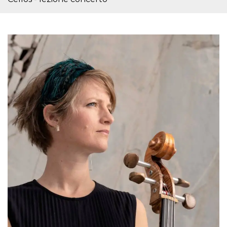
sitio web y
proporcionar
protección
contra visitantes
maliciosos.
wordpress_test_cookie
Sesión
Se utiliza en
Automattic
sitios creados
Inc.
con Wordpress.
.oooh.events
Comprueba si el
navegador tiene
habilitadas las
cookies
PHPSESSID
Sesión
Cookie
PHP.net
generada por
oooh.events
aplicaciones
basadas en el
lenguaje PHP.
Este es un
identificador de
propósito
general que se
utiliza para
mantener las
variables de
sesión del
usuario.
Normalmente es
un número
generado al