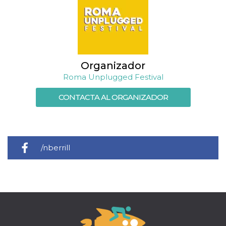
Script.com
utiliza esta
cookie para
recordar las
preferencias de
consentimiento
de cookies de
los visitantes. Es
necesario que el
Organizador
banner de
cookies de
Roma Unplugged Festival
Cookie-
Script.com
funcione
CONTACTA AL ORGANIZADOR
correctamente.
Declaración de almacenamiento
Tipo de
Nombre
Descripción
almacenamiento
/nberrill
fbssls_314278995690155
Almacenamiento
de sesión
wpEmojiSettingsSupports
Almacenamiento
de sesión
cn_uc__
Almacenamiento
local