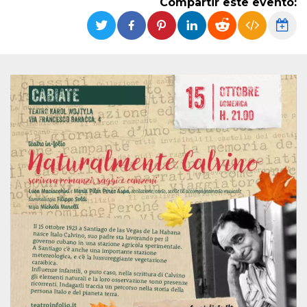
Compartir este evento:
Cookies estrictamente necesarias
Cookies de preferencias
Las cookies estrictamente necesarias permiten
la funcionalidad principal del sitio web, como
el inicio de sesión de usuario y la gestión de
cuentas. El sitio web no se puede utilizar
correctamente sin las cookies estrictamente
necesarias.
Proveedor /
Nombre
Vencimiento
Descripción
Dominio
cf_clearance
1 año
Esta cookie es
Cloudflare,
utilizada por el
Inc.
servicio
.oooh.events
CloudFlare para
identificar el
tráfico web de
confianza y
anular cualquier
restricción de
seguridad
basada en la
dirección IP del
visitante. Es
esencial para
apoyar las
funciones de
seguridad de un