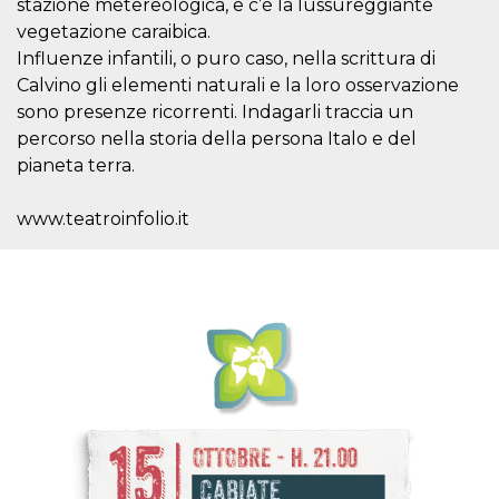
azar, la forma en
stazione metereologica, e c’è la lussureggiante
que se usa
vegetazione caraibica.
puede ser
específico del
Influenze infantili, o puro caso, nella scrittura di
sitio, pero un
buen ejemplo es
Calvino gli elementi naturali e la loro osservazione
mantener un
estado de inicio
sono presenze ricorrenti. Indagarli traccia un
de sesión para
percorso nella storia della persona Italo e del
un usuario entre
páginas.
pianeta terra.
m
1 año 1 mes
Esta cookie se
Stripe
utiliza
m.stripe.com
www.teatroinfolio.it
generalmente
para el
rendimiento y la
optimización de
los servicios de
procesamiento
de pagos,
facilitando el
almacenamiento
de contenidos
en el navegador
para hacer que
las páginas se
carguen más
rápido.
CookieScriptConsent
4 semanas 2
El servicio
CookieScript
días
Cookie-
oooh.events