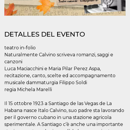
sitio web y
proporcionar
protección
contra visitantes
maliciosos.
wordpress_test_cookie
Sesión
Se utiliza en
Automattic
sitios creados
DETALLES DEL EVENTO
Inc.
con Wordpress.
.oooh.events
Comprueba si el
navegador tiene
teatro in-folio
habilitadas las
cookies
Naturalmente Calvino scriveva romanzi, saggi e
PHPSESSID
Sesión
Cookie
canzoni
PHP.net
generada por
oooh.events
Luca Maciacchini e Maria Pilar Perez Aspa,
aplicaciones
basadas en el
recitazione, canto, scelte ed accompagnamento
lenguaje PHP.
Este es un
musicale dammaturgia Filippo Soldi
identificador de
regia Michela Marelli
propósito
general que se
utiliza para
mantener las
Il 15 ottobre 1923 a Santiago de las Vegas de La
variables de
sesión del
Habana nasce Italo Calvino, suo padre sta lavorando
usuario.
per il governo cubano in una stazione agricola
Normalmente es
un número
sperimentale. A Santiago c’è anche una importante
generado al