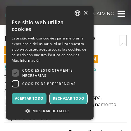
×
NATURALMENTE CALVINO
Ese sitio web utiliza
ITALIAN
cookies
ENGLISH
NATURALMENTE CALVINO
Este sitio web usa cookies para mejorar la
experiencia del usuario. Al utilizar nuestro
SPANISH
sitio web, usted acepta todas las cookies de
15 OCTUBRE 2023 - 21:00
acuerdo con nuestra Política de cookies.
LAS VENTAS EN LÍNEA TERMINARON
Más información
Música, Eventos en Vivo, Clubes
COOKIES ESTRICTAMENTE
NECESARIAS
teatro in-folio
Naturalmente Calvino
COOKIES DE PREFERENCIAS
scriveva romanzi, saggi e canzoni
Luca Maciacchini e Maria Pilar Perez Aspa,
ACEPTAR TODO
RECHAZAR TODO
recitazione, canto, scelte ed accompagnamento
MOSTRAR DETALLES
musicale dammaturgia Filippo Soldi
regia Michela Marelli