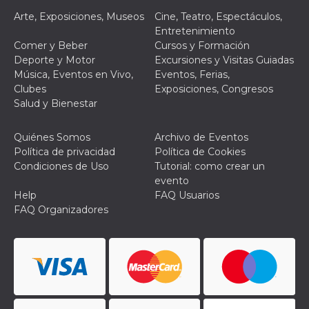
le impos
Arte, Exposiciones, Museos
Cine, Teatro, Espectáculos,
della lin
permetto
Entretenimiento
condivide
Comer y Beber
Cursos y Formación
pagina.
Deporte y Motor
Excursiones y Visitas Guiadas
fr
3 meses
Contiene
Meta
Música, Eventos en Vivo,
Eventos, Ferias,
combina
Platform Inc.
identific
Clubes
Exposiciones, Congresos
.facebook.com
única de
Salud y Bienestar
navegado
utiliza p
publicid
dirigida.
Quiénes Somos
Archivo de Eventos
Política de privacidad
Política de Cookies
oo
5 años
Cookie d
Meta
exclusió
Condiciones de Uso
Tutorial: como crear un
Platform Inc.
anuncios
.facebook.com
evento
Help
FAQ Usuarios
sb
2 años
Identific
Meta
navegad
Platform Inc.
FAQ Organizadores
Faceboo
.facebook.com
autentica
marketin
cookies 
función
específic
Faceboo
usida
.facebook.com
Sesión
raccoglie
informaz