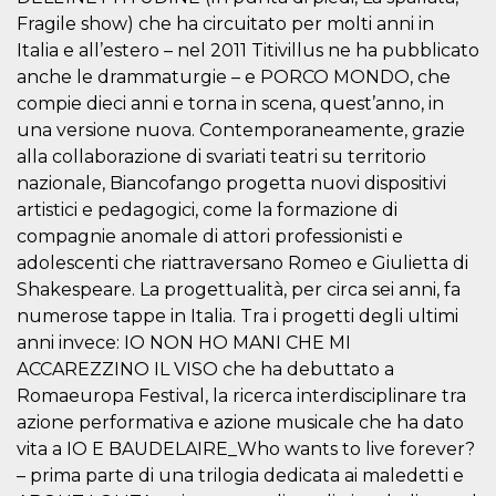
Script.com
utiliza esta
Fragile show) che ha circuitato per molti anni in
cookie para
Italia e all’estero – nel 2011 Titivillus ne ha pubblicato
recordar las
preferencias de
anche le drammaturgie – e PORCO MONDO, che
consentimiento
de cookies de
compie dieci anni e torna in scena, quest’anno, in
los visitantes. Es
necesario que el
una versione nuova. Contemporaneamente, grazie
banner de
alla collaborazione di svariati teatri su territorio
cookies de
Cookie-
nazionale, Biancofango progetta nuovi dispositivi
Script.com
funcione
artistici e pedagogici, come la formazione di
correctamente.
compagnie anomale di attori professionisti e
Declaración de almacenamiento
adolescenti che riattraversano Romeo e Giulietta di
Shakespeare. La progettualità, per circa sei anni, fa
Tipo de
Nombre
Descripción
almacenamiento
numerose tappe in Italia. Tra i progetti degli ultimi
anni invece: IO NON HO MANI CHE MI
fbssls_314278995690155
Almacenamiento
de sesión
ACCAREZZINO IL VISO che ha debuttato a
wpEmojiSettingsSupports
Almacenamiento
Romaeuropa Festival, la ricerca interdisciplinare tra
de sesión
azione performativa e azione musicale che ha dato
cn_uc__
Almacenamiento
vita a IO E BAUDELAIRE_Who wants to live forever?
local
– prima parte di una trilogia dedicata ai maledetti e