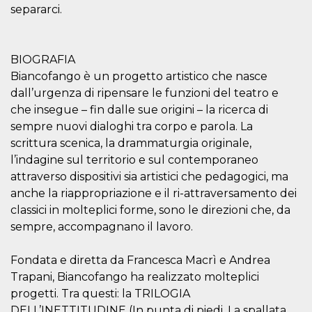
azar, la forma en
separarci.
que se usa
puede ser
específico del
sitio, pero un
buen ejemplo es
BIOGRAFIA
mantener un
estado de inicio
Biancofango è un progetto artistico che nasce
de sesión para
un usuario entre
dall’urgenza di ripensare le funzioni del teatro e
páginas.
che insegue – fin dalle sue origini – la ricerca di
m
1 año 1 mes
Esta cookie se
Stripe
sempre nuovi dialoghi tra corpo e parola. La
utiliza
m.stripe.com
generalmente
scrittura scenica, la drammaturgia originale,
para el
rendimiento y la
l’indagine sul territorio e sul contemporaneo
optimización de
attraverso dispositivi sia artistici che pedagogici, ma
los servicios de
procesamiento
anche la riappropriazione e il ri-attraversamento dei
de pagos,
facilitando el
classici in molteplici forme, sono le direzioni che, da
almacenamiento
sempre, accompagnano il lavoro.
de contenidos
en el navegador
para hacer que
las páginas se
Fondata e diretta da Francesca Macrì e Andrea
carguen más
rápido.
Trapani, Biancofango ha realizzato molteplici
progetti. Tra questi: la TRILOGIA
CookieScriptConsent
4 semanas 2
El servicio
CookieScript
días
Cookie-
oooh.events
DELL’INETTITUDINE (In punta di piedi, La spallata,