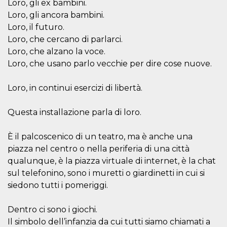
Loro, gli ex bambini.
sitio web y
proporcionar
Loro, gli ancora bambini.
protección
Loro, il futuro.
contra visitantes
maliciosos.
Loro, che cercano di parlarci.
wordpress_test_cookie
Sesión
Se utiliza en
Automattic
Loro, che alzano la voce.
sitios creados
Inc.
Loro, che usano parlo vecchie per dire cose nuove.
con Wordpress.
.oooh.events
Comprueba si el
navegador tiene
habilitadas las
Loro, in continui esercizi di libertà.
cookies
PHPSESSID
Sesión
Cookie
PHP.net
Questa installazione parla di loro.
generada por
oooh.events
aplicaciones
basadas en el
lenguaje PHP.
È il palcoscenico di un teatro, ma è anche una
Este es un
piazza nel centro o nella periferia di una città
identificador de
propósito
qualunque, è la piazza virtuale di internet, è la chat
general que se
utiliza para
sul telefonino, sono i muretti o giardinetti in cui si
mantener las
siedono tutti i pomeriggi.
variables de
sesión del
usuario.
Normalmente es
Dentro ci sono i giochi.
un número
generado al
Il simbolo dell’infanzia da cui tutti siamo chiamati a