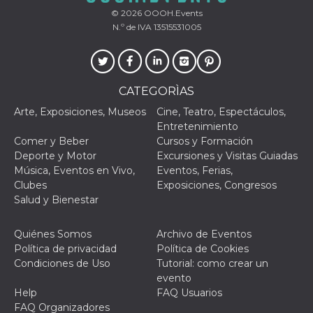
browser
dell'uten
© 2026
OOOH.Events
dell'iden
N.º de IVA 13515531005
univoco, 
per perso
la pubbli
gli utenti
xs
3 meses
Se usa p
Meta
CATEGORÌAS
mantene
Platform Inc.
sesión
.facebook.com
Arte, Exposiciones, Museos
Cine, Teatro, Espectáculos,
__cf_bm
29 minutos
Esta cook
Cloudflare
Entretenimiento
58 segundos
utiliza p
Inc.
Comer y Beber
Cursos y Formación
distingui
.hubspot.com
humanos 
Deporte y Motor
Excursiones y Visitas Guiadas
Esto es
Música, Eventos en Vivo,
Eventos, Ferias,
benefici
el sitio 
Clubes
Exposiciones, Congresos
el fin de 
Salud y Bienestar
informes
sobre el 
sitio web
Quiénes Somos
Archivo de Eventos
_cfuvid
.hubspot.com
Sesión
Esta cook
Política de privacidad
Política de Cookies
utiliza c
de segui
Condiciones de Uso
Tutorial: como crear un
de usuar
evento
sesiones
optimizar
Help
FAQ Usuarios
experienc
FAQ Organizadores
usuario