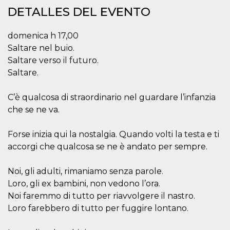
Cookies estrictamente necesarias
DETALLES DEL EVENTO
Cookies de preferencias
domenica h 17,00
Las cookies estrictamente necesarias permiten
la funcionalidad principal del sitio web, como
Saltare nel buio.
el inicio de sesión de usuario y la gestión de
Saltare verso il futuro.
cuentas. El sitio web no se puede utilizar
correctamente sin las cookies estrictamente
Saltare.
necesarias.
Proveedor /
Nombre
Vencimiento
Descripción
C’è qualcosa di straordinario nel guardare l’infanzia
Dominio
che se ne va.
cf_clearance
1 año
Esta cookie es
Cloudflare,
utilizada por el
Inc.
servicio
.oooh.events
Forse inizia qui la nostalgia. Quando volti la testa e ti
CloudFlare para
identificar el
accorgi che qualcosa se ne è andato per sempre.
tráfico web de
confianza y
anular cualquier
Noi, gli adulti, rimaniamo senza parole.
restricción de
seguridad
Loro, gli ex bambini, non vedono l’ora.
basada en la
dirección IP del
Noi faremmo di tutto per riavvolgere il nastro.
visitante. Es
Loro farebbero di tutto per fuggire lontano.
esencial para
apoyar las
funciones de
seguridad de un