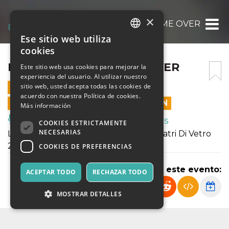
×
NEVER YOUNG – GAME OVER
Ese sitio web utiliza
ITALIAN
cookies
ENGLISH
NEVER YOUNG – GAME OVER
Este sitio web usa cookies para mejorar la
experiencia del usuario. Al utilizar nuestro
SPANISH
sitio web, usted acepta todas las cookies de
11 DICIEMBRE 2022 - 17:00
acuerdo con nuestra Política de cookies.
LAS VENTAS EN LÍNEA TERMINARON
Más información
Música, Eventos en Vivo, Clubes
COOKIES ESTRICTAMENTE
NECESARIAS
L'evento è inserito nel cartellone di Teatri Di Vetro
2022
COOKIES DE PREFERENCIAS
Compartir este evento:
ACEPTAR TODO
RECHAZAR TODO
MOSTRAR DETALLES