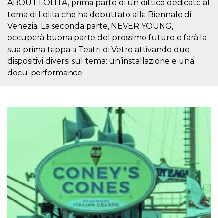
ABOUT LOLITA, prima parte di un dittico dedicato al
tema di Lolita che ha debuttato alla Biennale di
Venezia. La seconda parte, NEVER YOUNG,
occuperà buona parte del prossimo futuro e farà la
sua prima tappa a Teatri di Vetro attivando due
Proveedor /
dispositivi diversi sul tema: un’installazione e una
Nombre
Vencimiento
Descripc
Dominio
docu-performance.
c_user
4 semanas 2
Cookie de
Meta
días
de sesió
Platform Inc.
usuario.
.facebook.com
ser de se
permane
durante 
datr
2 años
Esta coo
Meta
identifica
Platform Inc.
navegado
.facebook.com
conecta 
Facebook
directam
vinculad
usuario 
Faceboo
individua
Facebook
que se ut
ayudar c
seguridad