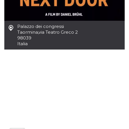
azar, la forma en
que se usa
puede ser
específico del
sitio, pero un
buen ejemplo es
mantener un
Palazzo dei congressi
estado de inicio
Taormina
,
via Teatro Greco 2
de sesión para
un usuario entre
98039
páginas.
Italia
m
1 año 1 mes
Esta cookie se
Stripe
utiliza
m.stripe.com
generalmente
para el
rendimiento y la
optimización de
los servicios de
procesamiento
de pagos,
facilitando el
almacenamiento
de contenidos
en el navegador
para hacer que
las páginas se
carguen más
rápido.
CookieScriptConsent
4 semanas 2
El servicio
CookieScript
días
Cookie-
oooh.events