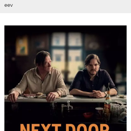
sitio web y
eev
proporcionar
protección
contra visitantes
maliciosos.
wordpress_test_cookie
Sesión
Se utiliza en
Automattic
sitios creados
Inc.
con Wordpress.
.oooh.events
Comprueba si el
navegador tiene
habilitadas las
cookies
PHPSESSID
Sesión
Cookie
PHP.net
generada por
oooh.events
aplicaciones
basadas en el
lenguaje PHP.
Este es un
identificador de
propósito
general que se
utiliza para
mantener las
variables de
sesión del
usuario.
Normalmente es
un número
generado al