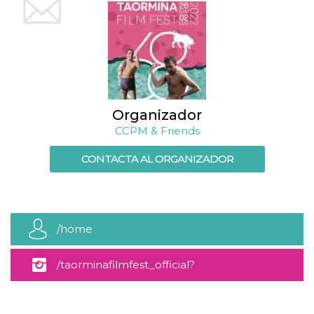
Script.com
utiliza esta
cookie para
recordar las
preferencias de
consentimiento
de cookies de
los visitantes. Es
necesario que el
banner de
cookies de
Cookie-
Organizador
Script.com
CCPM & Friends
funcione
correctamente.
CONTACTA AL ORGANIZADOR
Declaración de almacenamiento
Tipo de
Nombre
Descripción
almacenamiento
fbssls_314278995690155
Almacenamiento
/home
de sesión
wpEmojiSettingsSupports
Almacenamiento
de sesión
/taorminafilmfest_official?
cn_uc__
Almacenamiento
local
utm_medium=copy_link