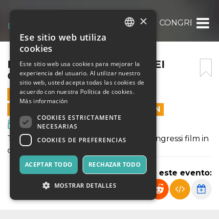
×
NEXT DOOR – PALAZZO DEI CONGRESSI
Ese sitio web utiliza
ITALIAN
cookies
ENGLISH
NEXT DOOR – PALAZZO DEI
Este sitio web usa cookies para mejorar la
experiencia del usuario. Al utilizar nuestro
CONGRESSI
SPANISH
sitio web, usted acepta todas las cookies de
acuerdo con nuestra Política de cookies.
30 JUNIO 2021 - 10:00
Más información
LAS VENTAS EN LÍNEA TERMINARON
COOKIES ESTRICTAMENTE
Cine y Medios
NECESARIAS
Taormina Film Fest 67 - Palazzo dei congressi film in
COOKIES DE PREFERENCIAS
concorso - NEXT DOOR
ACEPTAR TODO
RECHAZAR TODO
Compartir este evento:
MOSTRAR DETALLES