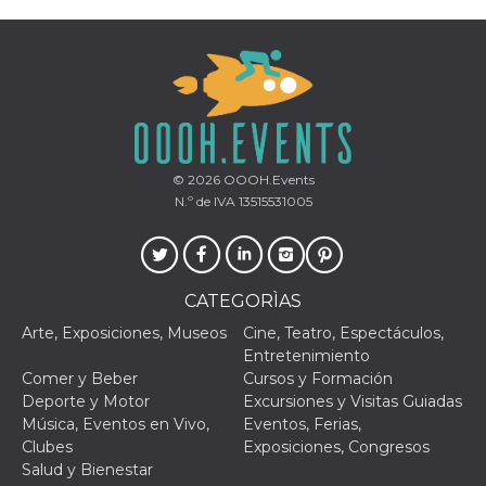
Proveedor /
Nombre
Vencimiento
Descripc
Dominio
c_user
4 semanas 2
Cookie de
© 2026
OOOH.Events
Meta
días
de sesió
Platform Inc.
N.º de IVA 13515531005
usuario.
.facebook.com
ser de se
permane
durante 
datr
2 años
Esta coo
Meta
CATEGORÌAS
identifica
Platform Inc.
navegado
.facebook.com
Arte, Exposiciones, Museos
Cine, Teatro, Espectáculos,
conecta 
Facebook
Entretenimiento
directam
Comer y Beber
Cursos y Formación
vinculad
usuario 
Deporte y Motor
Excursiones y Visitas Guiadas
Faceboo
Música, Eventos en Vivo,
Eventos, Ferias,
individua
Facebook
Clubes
Exposiciones, Congresos
que se ut
Salud y Bienestar
ayudar c
seguridad