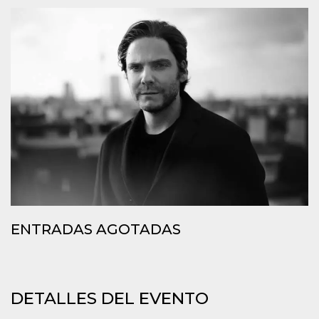
Cookies estrictamente necesarias
Cookies de preferencias
Las cookies estrictamente necesarias permiten
la funcionalidad principal del sitio web, como
el inicio de sesión de usuario y la gestión de
cuentas. El sitio web no se puede utilizar
correctamente sin las cookies estrictamente
necesarias.
Proveedor /
Nombre
Vencimiento
Descripción
Dominio
cf_clearance
1 año
Esta cookie es
Cloudflare,
utilizada por el
Inc.
servicio
.oooh.events
CloudFlare para
identificar el
tráfico web de
confianza y
ENTRADAS AGOTADAS
anular cualquier
restricción de
seguridad
basada en la
dirección IP del
visitante. Es
esencial para
DETALLES DEL EVENTO
apoyar las
funciones de
seguridad de un