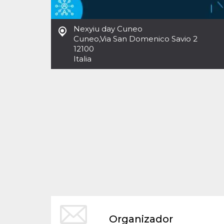
Cookies estrictamente necesarias
Cookies de preferencias
Nexyiu day Cuneo
Las cookies estrictamente necesarias permiten
Cuneo
,
Via San Domenico Savio 2
la funcionalidad principal del sitio web, como
12100
el inicio de sesión de usuario y la gestión de
cuentas. El sitio web no se puede utilizar
Italia
correctamente sin las cookies estrictamente
necesarias.
Proveedor /
Nombre
Vencimiento
Descripción
Dominio
cf_clearance
1 año
Esta cookie es
Cloudflare,
utilizada por el
Inc.
servicio
.oooh.events
CloudFlare para
identificar el
tráfico web de
confianza y
anular cualquier
restricción de
seguridad
basada en la
dirección IP del
visitante. Es
esencial para
apoyar las
funciones de
Organizador
seguridad de un