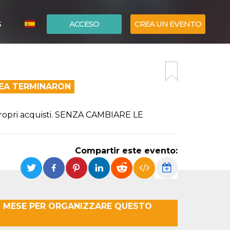
S
ACCESO
CREA UN EVENTO
ITALIANO
ENGLISH
NEA TERMINARON
propri acquisti. SENZA CAMBIARE LE
Compartir este evento:
MO MESE PER ORGANIZZARE QUESTO