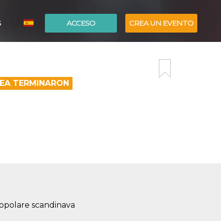
S
ACCESO
CREA UN EVENTO
ITALIANO
ENGLISH
NEA TERMINARON
popolare scandinava