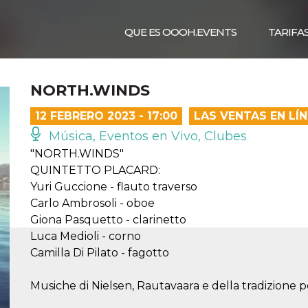
QUE ES OOOH.EVENTS
TARIFA
NORTH.WINDS
12 FEBRERO 2023 - 17:00
LAS VENTAS EN LÍ
Música, Eventos en Vivo, Clubes
"NORTH.WINDS"
QUINTETTO PLACARD:
Yuri Guccione - flauto traverso
Carlo Ambrosoli - oboe
Giona Pasquetto - clarinetto
Luca Medioli - corno
Camilla Di Pilato - fagotto
Musiche di Nielsen, Rautavaara e della tradizione 