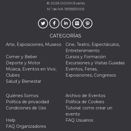
browser
© 2026
OOOH.Events
dell'uten
N.º de IVA 13515531005
dell'iden
univoco, 
per perso
la pubbli
gli utenti
xs
3 meses
Se usa p
Meta
CATEGORÌAS
mantene
Platform Inc.
sesión
.facebook.com
Arte, Exposiciones, Museos
Cine, Teatro, Espectáculos,
Entretenimiento
__cf_bm
29 minutos
Esta cook
Cloudflare
58 segundos
utiliza p
Comer y Beber
Cursos y Formación
Inc.
distingui
.hubspot.com
Deporte y Motor
Excursiones y Visitas Guiadas
humanos 
Esto es
Música, Eventos en Vivo,
Eventos, Ferias,
benefici
Clubes
Exposiciones, Congresos
el sitio 
el fin de 
Salud y Bienestar
informes
sobre el 
sitio web
Quiénes Somos
Archivo de Eventos
_cfuvid
.hubspot.com
Sesión
Esta cook
Política de privacidad
Política de Cookies
utiliza c
Condiciones de Uso
Tutorial: como crear un
de segui
de usuar
evento
sesiones
Help
FAQ Usuarios
optimizar
experienc
FAQ Organizadores
usuario