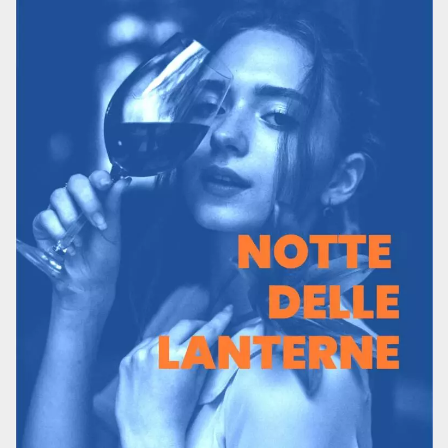
Cookies estrictamente necesarias
Cookies de preferencias
Las cookies estrictamente necesarias permiten
la funcionalidad principal del sitio web, como
el inicio de sesión de usuario y la gestión de
cuentas. El sitio web no se puede utilizar
correctamente sin las cookies estrictamente
necesarias.
Proveedor /
Nombre
Vencimiento
Descripción
Dominio
cf_clearance
1 año
Esta cookie es
Cloudflare,
utilizada por el
Inc.
servicio
.oooh.events
CloudFlare para
identificar el
tráfico web de
confianza y
anular cualquier
restricción de
seguridad
basada en la
dirección IP del
visitante. Es
esencial para
apoyar las
funciones de
seguridad de un