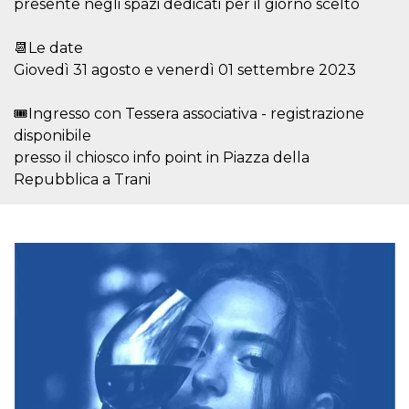
Script.com
presente negli spazi dedicati per il giorno scelto
utiliza esta
cookie para
recordar las
📆Le date
preferencias de
consentimiento
Giovedì 31 agosto e venerdì 01 settembre 2023
de cookies de
los visitantes. Es
necesario que el
🎟Ingresso con Tessera associativa - registrazione
banner de
cookies de
disponibile
Cookie-
Script.com
presso il chiosco info point in Piazza della
funcione
Repubblica a Trani
correctamente.
Declaración de almacenamiento
Tipo de
Nombre
Descripción
almacenamiento
fbssls_314278995690155
Almacenamiento
de sesión
wpEmojiSettingsSupports
Almacenamiento
de sesión
cn_uc__
Almacenamiento
local