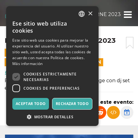
×
NOTTE DELLE LANTERNE 2023
Ese sitio web utiliza
ITALIAN
cookies
ENGLISH
NOTTE DELLE LANTERNE 2023
Este sitio web usa cookies para mejorar la
experiencia del usuario. Al utilizar nuestro
SPANISH
sitio web, usted acepta todas las cookies de
31 AGOSTO 2023 - 21:00
acuerdo con nuestra Política de cookies.
LAS VENTAS EN LÍNEA TERMINARON
Más información
Comida y Bebidas
COOKIES ESTRICTAMENTE
NECESARIAS
Percorso degustativo di food & beverage con dj set
e live music
COOKIES DE PREFERENCIAS
Compartir este evento:
ACEPTAR TODO
RECHAZAR TODO
MOSTRAR DETALLES