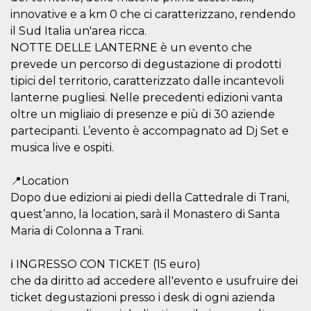
azar, la forma en
que se usa
innovative e a km 0 che ci caratterizzano, rendendo
puede ser
específico del
il Sud Italia un'area ricca.
sitio, pero un
NOTTE DELLE LANTERNE è un evento che
buen ejemplo es
mantener un
prevede un percorso di degustazione di prodotti
estado de inicio
de sesión para
tipici del territorio, caratterizzato dalle incantevoli
un usuario entre
lanterne pugliesi. Nelle precedenti edizioni vanta
páginas.
oltre un migliaio di presenze e più di 30 aziende
m
1 año 1 mes
Esta cookie se
Stripe
utiliza
m.stripe.com
partecipanti. L’evento è accompagnato ad Dj Set e
generalmente
musica live e ospiti.
para el
rendimiento y la
optimización de
los servicios de
📍Location
procesamiento
de pagos,
Dopo due edizioni ai piedi della Cattedrale di Trani,
facilitando el
quest’anno, la location, sarà il Monastero di Santa
almacenamiento
de contenidos
Maria di Colonna a Trani.
en el navegador
para hacer que
las páginas se
ℹ️ INGRESSO CON TICKET (15 euro)
carguen más
rápido.
che da diritto ad accedere all'evento e usufruire dei
CookieScriptConsent
4 semanas 2
El servicio
CookieScript
ticket degustazioni presso i desk di ogni azienda
días
Cookie-
oooh.events