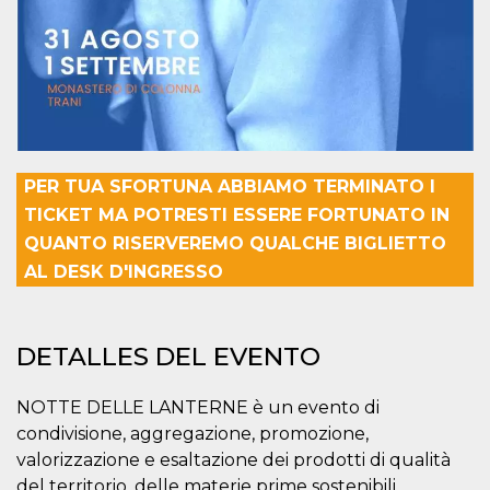
sitio web y
proporcionar
protección
contra visitantes
maliciosos.
wordpress_test_cookie
Sesión
Se utiliza en
Automattic
sitios creados
Inc.
con Wordpress.
.oooh.events
Comprueba si el
navegador tiene
habilitadas las
PER TUA SFORTUNA ABBIAMO TERMINATO I
cookies
TICKET MA POTRESTI ESSERE FORTUNATO IN
PHPSESSID
Sesión
Cookie
PHP.net
QUANTO RISERVEREMO QUALCHE BIGLIETTO
generada por
oooh.events
aplicaciones
AL DESK D'INGRESSO
basadas en el
lenguaje PHP.
Este es un
identificador de
propósito
DETALLES DEL EVENTO
general que se
utiliza para
mantener las
variables de
NOTTE DELLE LANTERNE è un evento di
sesión del
usuario.
condivisione, aggregazione, promozione,
Normalmente es
valorizzazione e esaltazione dei prodotti di qualità
un número
generado al
del territorio, delle materie prime sostenibili,