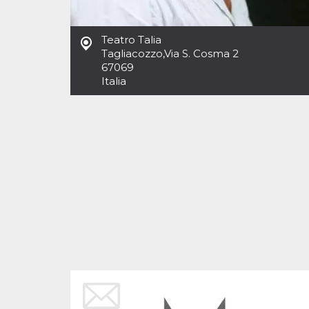
Cookies estrictamente necesarias
Cookies de preferencias
Teatro Talia
Las cookies estrictamente necesarias permiten
Tagliacozzo
,
Via S. Cosma 2
la funcionalidad principal del sitio web, como
67069
el inicio de sesión de usuario y la gestión de
cuentas. El sitio web no se puede utilizar
Italia
correctamente sin las cookies estrictamente
necesarias.
Proveedor /
Nombre
Vencimiento
Descripción
Dominio
cf_clearance
1 año
Esta cookie es
Cloudflare,
utilizada por el
Inc.
servicio
.oooh.events
CloudFlare para
identificar el
tráfico web de
confianza y
anular cualquier
restricción de
seguridad
basada en la
dirección IP del
visitante. Es
esencial para
apoyar las
funciones de
seguridad de un