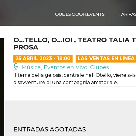
QUE ES OOOH.EVENTS
TARIFA
O…TELLO, O…IO! , TEATRO TALIA 
PROSA
25 ABRIL 2023 - 18:00
LAS VENTAS EN LÍNE
Música, Eventos en Vivo, Clubes
Il tema della gelosia, centrale nell'Otello, viene sv
disavventure di una compagnia amatoriale.
ENTRADAS AGOTADAS