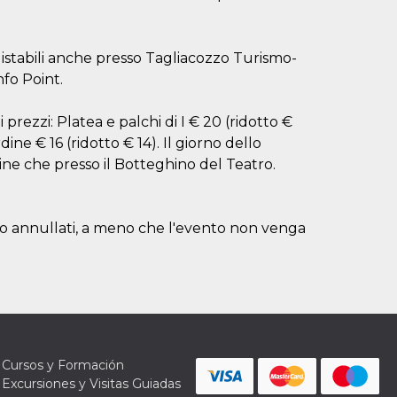
quistabili anche presso Tagliacozzo Turismo-
nfo Point.
rezzi: Platea e palchi di I € 20 (ridotto €
ordine € 16 (ridotto € 14). Il giorno dello
nline che presso il Botteghino del Teatro.
ti o annullati, a meno che l'evento non venga
Cursos y Formación
Excursiones y Visitas Guiadas