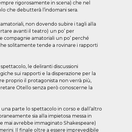
sempre rigorosamente in scena) che nel
olo che debutterà l’indomani sera.
 amatoriali, non dovendo subire i tagli alla
rtare avanti il teatro) un po’ per
lle compagnie amatoriali un po’ perché
che solitamente tende a rovinare i rapporti
 spettacolo, le deliranti discussioni
ologiche sui rapporti e la disperazione per la
e proprio il protagonista non verrà più,
erpretare Otello senza però conoscerne la
 una parte lo spettacolo in corso e dall’altro
oraneamente sia alla impietosa messa in
o che mai avrebbe immaginato Shakespeare)
merini. Il finale oltre a essere imprevedibile