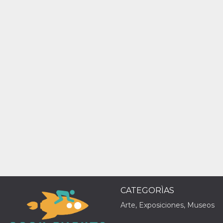
azar, la forma en
que se usa
puede ser
específico del
sitio, pero un
buen ejemplo es
mantener un
estado de inicio
de sesión para
un usuario entre
páginas.
m
1 año 1 mes
Esta cookie se
Stripe
utiliza
m.stripe.com
generalmente
para el
rendimiento y la
optimización de
los servicios de
procesamiento
de pagos,
facilitando el
almacenamiento
de contenidos
en el navegador
para hacer que
las páginas se
carguen más
CATEGORÌAS
rápido.
Arte, Exposiciones, Museos
CookieScriptConsent
4 semanas 2
El servicio
CookieScript
días
Cookie-
oooh.events