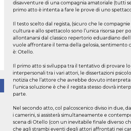
disavventure di una compagnia amatoriale (tutti 
primo atto è intenta a fare le prove di uno spettac
Il testo scelto dal regista, (sicuro che le compagnie
cultura e allo spettacolo sono l’unica risorsa per po
allontanarsi dal classico repertorio eduardiano de
vuole affrontare il tema della gelosia, sentimento 
è: Otello.
Il primo atto si sviluppa tra il tentativo di provare lo
interpersonali tra i vari attori, le dissertazioni psic
notizia che l’attore che avrebbe dovuto interpretar
l’unica soluzione è che il regista stesso dovrà int
parte.
Nel secondo atto, col palcoscenico diviso in due, da
i camerini, si assisterà simultaneamente e contemp
scena di Otello (con un inevitabile finale divers
che agli strambi eventi degli attori affrontati nei ca