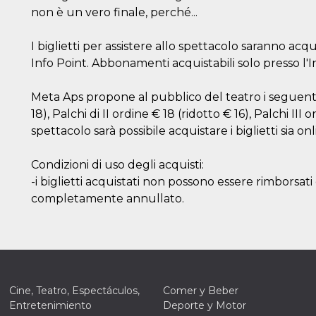
non è un vero finale, perché...
I biglietti per assistere allo spettacolo saranno ac
Info Point. Abbonamenti acquistabili solo presso l'I
Meta Aps propone al pubblico del teatro i seguenti p
18), Palchi di II ordine € 18 (ridotto € 16), Palchi III 
spettacolo sarà possibile acquistare i biglietti sia o
Condizioni di uso degli acquisti:
-i biglietti acquistati non possono essere rimborsa
completamente annullato.
Cine, Teatro, Espectáculos,
Comer y Beber
Entretenimiento
Deporte y Motor