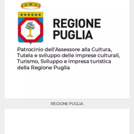
azar, la forma en
que se usa
puede ser
específico del
sitio, pero un
buen ejemplo es
mantener un
estado de inicio
de sesión para
un usuario entre
páginas.
m
1 año 1 mes
Esta cookie se
Stripe
utiliza
m.stripe.com
generalmente
para el
rendimiento y la
optimización de
los servicios de
procesamiento
de pagos,
facilitando el
almacenamiento
de contenidos
en el navegador
REGIONE PUGLIA
para hacer que
las páginas se
carguen más
rápido.
CookieScriptConsent
4 semanas 2
El servicio
CookieScript
días
Cookie-
oooh.events