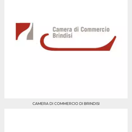
Script.com
utiliza esta
cookie para
recordar las
preferencias de
consentimiento
de cookies de
los visitantes. Es
necesario que el
banner de
cookies de
Cookie-
Script.com
funcione
correctamente.
Declaración de almacenamiento
Tipo de
Nombre
Descripción
almacenamiento
fbssls_314278995690155
Almacenamiento
de sesión
CAMERA DI COMMERCIO DI BRINDISI
wpEmojiSettingsSupports
Almacenamiento
de sesión
cn_uc__
Almacenamiento
local