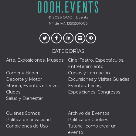
funzional
modifich
dell'inter
vengono
© 2026
OOOH.Events
agli uten
N.º de IVA 13515531005
nell'ambi
e
implemen
graduali,
garante
un'esper
CATEGORÌAS
coerente
determin
utente d
Arte, Exposiciones, Museos
Cine, Teatro, Espectáculos,
esperime
Entretenimiento
Comer y Beber
Cursos y Formación
Deporte y Motor
Excursiones y Visitas Guiadas
Música, Eventos en Vivo,
Eventos, Ferias,
Clubes
Exposiciones, Congresos
Salud y Bienestar
Quiénes Somos
Archivo de Eventos
Política de privacidad
Política de Cookies
Condiciones de Uso
Tutorial: como crear un
evento