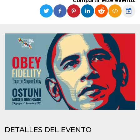
Compartir este evento:
Cookies estrictamente necesarias
Cookies de preferencias
Las cookies estrictamente necesarias permiten
la funcionalidad principal del sitio web, como
el inicio de sesión de usuario y la gestión de
cuentas. El sitio web no se puede utilizar
correctamente sin las cookies estrictamente
necesarias.
Proveedor /
Nombre
Vencimiento
Descripción
Dominio
cf_clearance
1 año
Esta cookie es
Cloudflare,
utilizada por el
Inc.
servicio
.oooh.events
CloudFlare para
identificar el
tráfico web de
confianza y
anular cualquier
restricción de
seguridad
basada en la
dirección IP del
visitante. Es
esencial para
DETALLES DEL EVENTO
apoyar las
funciones de
seguridad de un