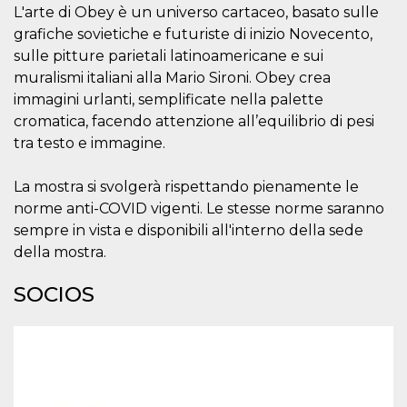
L'arte di Obey è un universo cartaceo, basato sulle
sitio web y
proporcionar
grafiche sovietiche e futuriste di inizio Novecento,
protección
contra visitantes
sulle pitture parietali latinoamericane e sui
maliciosos.
muralismi italiani alla Mario Sironi. Obey crea
wordpress_test_cookie
Sesión
Se utiliza en
Automattic
immagini urlanti, semplificate nella palette
sitios creados
Inc.
con Wordpress.
.oooh.events
cromatica, facendo attenzione all’equilibrio di pesi
Comprueba si el
navegador tiene
tra testo e immagine.
habilitadas las
cookies
La mostra si svolgerà rispettando pienamente le
PHPSESSID
Sesión
Cookie
PHP.net
generada por
oooh.events
norme anti-COVID vigenti. Le stesse norme saranno
aplicaciones
sempre in vista e disponibili all'interno della sede
basadas en el
lenguaje PHP.
della mostra.
Este es un
identificador de
propósito
SOCIOS
general que se
utiliza para
mantener las
variables de
sesión del
usuario.
Normalmente es
un número
generado al