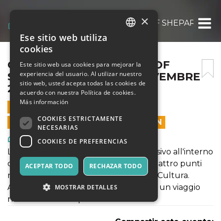
×
OBEY FIDELITY: THE ART OF SHEPARD FAI
Ese sitio web utiliza
ITALIAN
cookies
ENGLISH
OBEY FIDELITY: THE ART OF
Este sitio web usa cookies para mejorar la
experiencia del usuario. Al utilizar nuestro
SHEPARD FAIREY – 01 NOVEMBRE
SPANISH
sitio web, usted acepta todas las cookies de
2021
acuerdo con nuestra Política de cookies.
Más información
1 NOVIEMBRE 2021 - 10:00
COOKIES ESTRICTAMENTE
LAS VENTAS EN LÍNEA TERMINARON
NECESARIAS
Arte, Exposiciones, Museos
COOKIES DE PREFERENCIAS
La mostra propone come un viaggio visivo all'interno
delle opere dell'artista che incrocia quattro punti
ACEPTAR TODO
RECHAZAR TODO
nella poetica: Donna, Ambiente, Pace, Cultura.
Attraversando la mostra si potrà vivere un viaggio
MOSTRAR DETALLES
nella notte metropolitana americana.