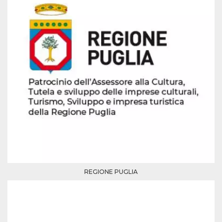
azar, la forma en
que se usa
puede ser
específico del
sitio, pero un
buen ejemplo es
mantener un
estado de inicio
de sesión para
un usuario entre
páginas.
m
1 año 1 mes
Esta cookie se
Stripe
utiliza
m.stripe.com
generalmente
para el
rendimiento y la
optimización de
los servicios de
procesamiento
de pagos,
facilitando el
almacenamiento
de contenidos
en el navegador
REGIONE PUGLIA
para hacer que
las páginas se
carguen más
rápido.
CookieScriptConsent
4 semanas 2
El servicio
CookieScript
días
Cookie-
oooh.events