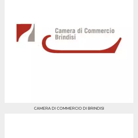
Script.com
utiliza esta
cookie para
recordar las
preferencias de
consentimiento
de cookies de
los visitantes. Es
necesario que el
banner de
cookies de
Cookie-
Script.com
funcione
correctamente.
Declaración de almacenamiento
Tipo de
Nombre
Descripción
almacenamiento
fbssls_314278995690155
Almacenamiento
de sesión
CAMERA DI COMMERCIO DI BRINDISI
wpEmojiSettingsSupports
Almacenamiento
de sesión
cn_uc__
Almacenamiento
local