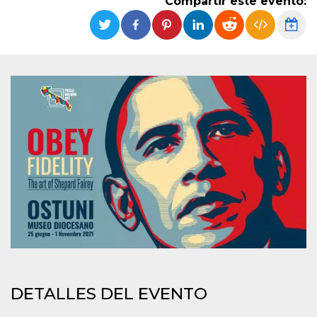
Compartir este evento:
Cookies estrictamente necesarias
Cookies de preferencias
Las cookies estrictamente necesarias permiten
la funcionalidad principal del sitio web, como
el inicio de sesión de usuario y la gestión de
cuentas. El sitio web no se puede utilizar
correctamente sin las cookies estrictamente
necesarias.
Proveedor /
Nombre
Vencimiento
Descripción
Dominio
cf_clearance
1 año
Esta cookie es
Cloudflare,
utilizada por el
Inc.
servicio
.oooh.events
CloudFlare para
identificar el
tráfico web de
confianza y
anular cualquier
restricción de
seguridad
basada en la
dirección IP del
visitante. Es
esencial para
DETALLES DEL EVENTO
apoyar las
funciones de
seguridad de un