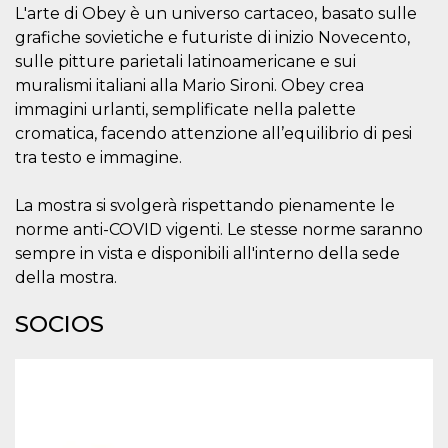
L'arte di Obey è un universo cartaceo, basato sulle
sitio web y
proporcionar
grafiche sovietiche e futuriste di inizio Novecento,
protección
contra visitantes
sulle pitture parietali latinoamericane e sui
maliciosos.
muralismi italiani alla Mario Sironi. Obey crea
wordpress_test_cookie
Sesión
Se utiliza en
Automattic
immagini urlanti, semplificate nella palette
sitios creados
Inc.
con Wordpress.
.oooh.events
cromatica, facendo attenzione all’equilibrio di pesi
Comprueba si el
navegador tiene
tra testo e immagine.
habilitadas las
cookies
La mostra si svolgerà rispettando pienamente le
PHPSESSID
Sesión
Cookie
PHP.net
generada por
oooh.events
norme anti-COVID vigenti. Le stesse norme saranno
aplicaciones
sempre in vista e disponibili all'interno della sede
basadas en el
lenguaje PHP.
della mostra.
Este es un
identificador de
propósito
SOCIOS
general que se
utiliza para
mantener las
variables de
sesión del
usuario.
Normalmente es
un número
generado al