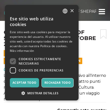
×
OBEY FIDELITY: THE ART OF SHEPARD FAI
Ese sitio web utiliza
ITALIAN
cookies
ENGLISH
OBEY FIDELITY: THE ART OF
Este sitio web usa cookies para mejorar la
experiencia del usuario. Al utilizar nuestro
SHEPARD FAIREY – 06 OTTOBRE
SPANISH
sitio web, usted acepta todas las cookies de
2021
acuerdo con nuestra Política de cookies.
Más información
6 OCTUBRE 2021 - 10:00
COOKIES ESTRICTAMENTE
LAS VENTAS EN LÍNEA TERMINARON
NECESARIAS
Arte, Exposiciones, Museos
COOKIES DE PREFERENCIAS
La mostra propone come un viaggio visivo all'interno
delle opere dell'artista che incrocia quattro punti
ACEPTAR TODO
RECHAZAR TODO
nella poetica: Donna, Ambiente, Pace, Cultura.
Attraversando la mostra si potrà vivere un viaggio
MOSTRAR DETALLES
nella notte metropolitana americana.