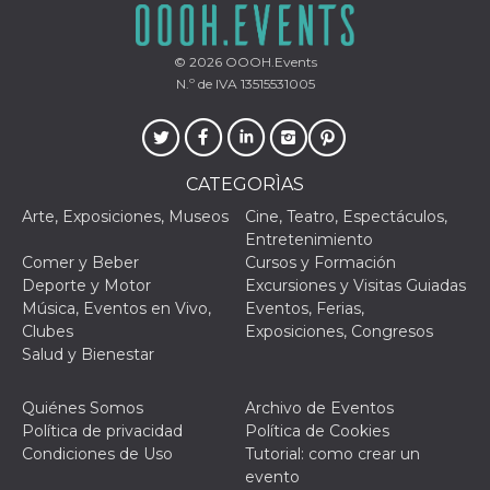
funzional
modifich
dell'inter
vengono
© 2026
OOOH.Events
agli uten
N.º de IVA 13515531005
nell'ambi
e
implemen
graduali,
garante
un'esper
CATEGORÌAS
coerente
determin
utente d
Arte, Exposiciones, Museos
Cine, Teatro, Espectáculos,
esperime
Entretenimiento
Comer y Beber
Cursos y Formación
Deporte y Motor
Excursiones y Visitas Guiadas
Música, Eventos en Vivo,
Eventos, Ferias,
Clubes
Exposiciones, Congresos
Salud y Bienestar
Quiénes Somos
Archivo de Eventos
Política de privacidad
Política de Cookies
Condiciones de Uso
Tutorial: como crear un
evento