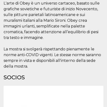
L'arte di Obey è un universo cartaceo, basato sulle
sitio web y
proporcionar
grafiche sovietiche e futuriste di inizio Novecento,
protección
contra visitantes
sulle pitture parietali latinoamericane e sui
maliciosos.
muralismi italiani alla Mario Sironi. Obey crea
wordpress_test_cookie
Sesión
Se utiliza en
Automattic
immagini urlanti, semplificate nella palette
sitios creados
Inc.
con Wordpress.
.oooh.events
cromatica, facendo attenzione all’equilibrio di pesi
Comprueba si el
navegador tiene
tra testo e immagine.
habilitadas las
cookies
La mostra si svolgerà rispettando pienamente le
PHPSESSID
Sesión
Cookie
PHP.net
generada por
oooh.events
norme anti-COVID vigenti. Le stesse norme saranno
aplicaciones
sempre in vista e disponibili all'interno della sede
basadas en el
lenguaje PHP.
della mostra.
Este es un
identificador de
propósito
SOCIOS
general que se
utiliza para
mantener las
variables de
sesión del
usuario.
Normalmente es
un número
generado al