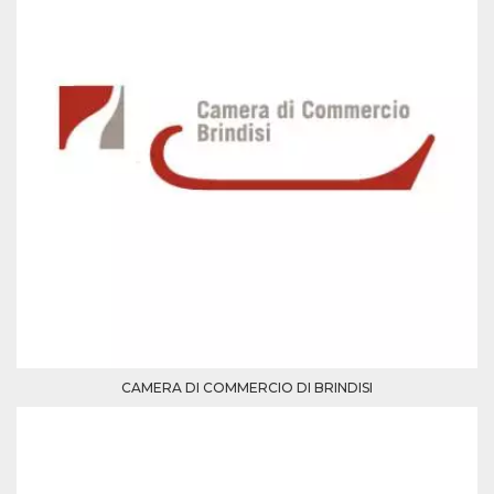
Script.com
utiliza esta
cookie para
recordar las
preferencias de
consentimiento
de cookies de
los visitantes. Es
necesario que el
banner de
cookies de
Cookie-
Script.com
funcione
correctamente.
Declaración de almacenamiento
Tipo de
Nombre
Descripción
almacenamiento
fbssls_314278995690155
Almacenamiento
de sesión
CAMERA DI COMMERCIO DI BRINDISI
wpEmojiSettingsSupports
Almacenamiento
de sesión
cn_uc__
Almacenamiento
local