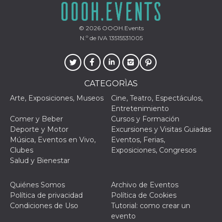
funzional
modifich
dell'inter
vengono
© 2026
OOOH.Events
agli uten
N.º de IVA 13515531005
nell'ambi
e
implemen
graduali,
garante
un'esper
CATEGORÌAS
coerente
determin
utente d
Arte, Exposiciones, Museos
Cine, Teatro, Espectáculos,
esperime
Entretenimiento
Comer y Beber
Cursos y Formación
Deporte y Motor
Excursiones y Visitas Guiadas
Música, Eventos en Vivo,
Eventos, Ferias,
Clubes
Exposiciones, Congresos
Salud y Bienestar
Quiénes Somos
Archivo de Eventos
Política de privacidad
Política de Cookies
Condiciones de Uso
Tutorial: como crear un
evento