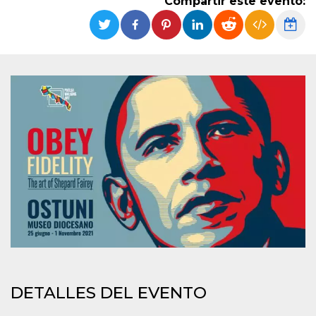
Compartir este evento:
Cookies estrictamente necesarias
Cookies de preferencias
Las cookies estrictamente necesarias permiten
la funcionalidad principal del sitio web, como
el inicio de sesión de usuario y la gestión de
cuentas. El sitio web no se puede utilizar
correctamente sin las cookies estrictamente
necesarias.
Proveedor /
Nombre
Vencimiento
Descripción
Dominio
cf_clearance
1 año
Esta cookie es
Cloudflare,
utilizada por el
Inc.
servicio
.oooh.events
CloudFlare para
identificar el
tráfico web de
confianza y
anular cualquier
restricción de
seguridad
basada en la
dirección IP del
visitante. Es
esencial para
DETALLES DEL EVENTO
apoyar las
funciones de
seguridad de un