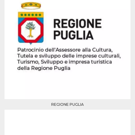
azar, la forma en
que se usa
puede ser
específico del
sitio, pero un
buen ejemplo es
mantener un
estado de inicio
de sesión para
un usuario entre
páginas.
m
1 año 1 mes
Esta cookie se
Stripe
utiliza
m.stripe.com
generalmente
para el
rendimiento y la
optimización de
los servicios de
procesamiento
de pagos,
facilitando el
almacenamiento
de contenidos
en el navegador
REGIONE PUGLIA
para hacer que
las páginas se
carguen más
rápido.
CookieScriptConsent
4 semanas 2
El servicio
CookieScript
días
Cookie-
oooh.events