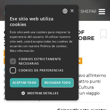
×
OBEY FIDELITY: THE ART OF SHEPARD FAIR
Ese sitio web utiliza
ITALIAN
cookies
ENGLISH
OBEY FIDELITY: THE ART OF
Este sitio web usa cookies para mejorar la
experiencia del usuario. Al utilizar nuestro
SHEPARD FAIREY – 19 OTTOBRE
SPANISH
sitio web, usted acepta todas las cookies de
2021
acuerdo con nuestra Política de cookies.
Más información
19 OCTUBRE 2021 - 10:00
COOKIES ESTRICTAMENTE
LAS VENTAS EN LÍNEA TERMINARON
NECESARIAS
Arte, Exposiciones, Museos
COOKIES DE PREFERENCIAS
La mostra propone come un viaggio visivo all'interno
delle opere dell'artista che incrocia quattro punti
ACEPTAR TODO
RECHAZAR TODO
nella poetica: Donna, Ambiente, Pace, Cultura.
Attraversando la mostra si potrà vivere un viaggio
MOSTRAR DETALLES
nella notte metropolitana americana.