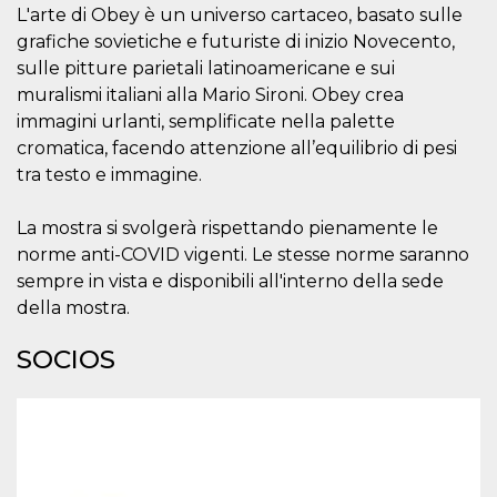
L'arte di Obey è un universo cartaceo, basato sulle
sitio web y
proporcionar
grafiche sovietiche e futuriste di inizio Novecento,
protección
contra visitantes
sulle pitture parietali latinoamericane e sui
maliciosos.
muralismi italiani alla Mario Sironi. Obey crea
wordpress_test_cookie
Sesión
Se utiliza en
Automattic
immagini urlanti, semplificate nella palette
sitios creados
Inc.
con Wordpress.
.oooh.events
cromatica, facendo attenzione all’equilibrio di pesi
Comprueba si el
navegador tiene
tra testo e immagine.
habilitadas las
cookies
La mostra si svolgerà rispettando pienamente le
PHPSESSID
Sesión
Cookie
PHP.net
generada por
oooh.events
norme anti-COVID vigenti. Le stesse norme saranno
aplicaciones
sempre in vista e disponibili all'interno della sede
basadas en el
lenguaje PHP.
della mostra.
Este es un
identificador de
propósito
SOCIOS
general que se
utiliza para
mantener las
variables de
sesión del
usuario.
Normalmente es
un número
generado al