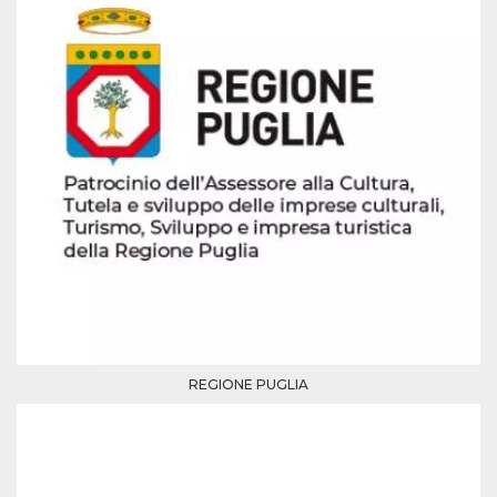
azar, la forma en
que se usa
puede ser
específico del
sitio, pero un
buen ejemplo es
mantener un
estado de inicio
de sesión para
un usuario entre
páginas.
m
1 año 1 mes
Esta cookie se
Stripe
utiliza
m.stripe.com
generalmente
para el
rendimiento y la
optimización de
los servicios de
procesamiento
de pagos,
facilitando el
almacenamiento
de contenidos
en el navegador
REGIONE PUGLIA
para hacer que
las páginas se
carguen más
rápido.
CookieScriptConsent
4 semanas 2
El servicio
CookieScript
días
Cookie-
oooh.events