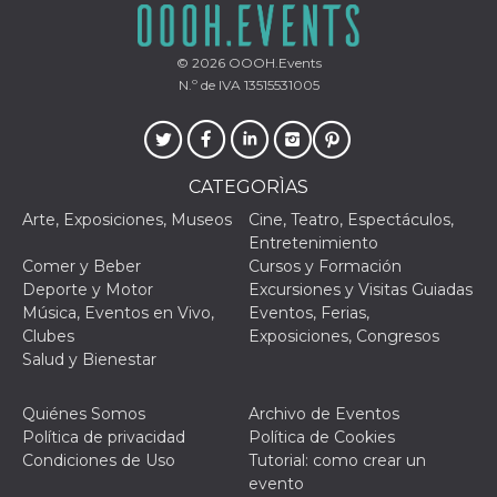
funzional
modifich
dell'inter
vengono
© 2026
OOOH.Events
agli uten
N.º de IVA 13515531005
nell'ambi
e
implemen
graduali,
garante
un'esper
CATEGORÌAS
coerente
determin
utente d
Arte, Exposiciones, Museos
Cine, Teatro, Espectáculos,
esperime
Entretenimiento
Comer y Beber
Cursos y Formación
Deporte y Motor
Excursiones y Visitas Guiadas
Música, Eventos en Vivo,
Eventos, Ferias,
Clubes
Exposiciones, Congresos
Salud y Bienestar
Quiénes Somos
Archivo de Eventos
Política de privacidad
Política de Cookies
Condiciones de Uso
Tutorial: como crear un
evento