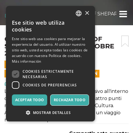
×
OBEY FIDELITY: THE ART OF SHEPARD FAIR
Ese sitio web utiliza
ITALIAN
cookies
ENGLISH
OBEY FIDELITY: THE ART OF
Este sitio web usa cookies para mejorar la
experiencia del usuario. Al utilizar nuestro
SHEPARD FAIREY – 21 OTTOBRE
SPANISH
sitio web, usted acepta todas las cookies de
2021
acuerdo con nuestra Política de cookies.
Más información
21 OCTUBRE 2021 - 10:00
COOKIES ESTRICTAMENTE
LAS VENTAS EN LÍNEA TERMINARON
NECESARIAS
Arte, Exposiciones, Museos
COOKIES DE PREFERENCIAS
La mostra propone come un viaggio visivo all'interno
delle opere dell'artista che incrocia quattro punti
ACEPTAR TODO
RECHAZAR TODO
nella poetica: Donna, Ambiente, Pace, Cultura.
Attraversando la mostra si potrà vivere un viaggio
MOSTRAR DETALLES
nella notte metropolitana americana.