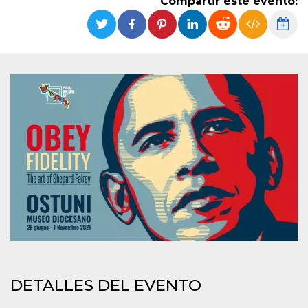
Compartir este evento:
Cookies estrictamente necesarias
Cookies de preferencias
Las cookies estrictamente necesarias permiten
la funcionalidad principal del sitio web, como
el inicio de sesión de usuario y la gestión de
cuentas. El sitio web no se puede utilizar
correctamente sin las cookies estrictamente
necesarias.
Proveedor /
Nombre
Vencimiento
Descripción
Dominio
cf_clearance
1 año
Esta cookie es
Cloudflare,
utilizada por el
Inc.
servicio
.oooh.events
CloudFlare para
identificar el
tráfico web de
confianza y
anular cualquier
restricción de
seguridad
basada en la
dirección IP del
visitante. Es
esencial para
DETALLES DEL EVENTO
apoyar las
funciones de
seguridad de un