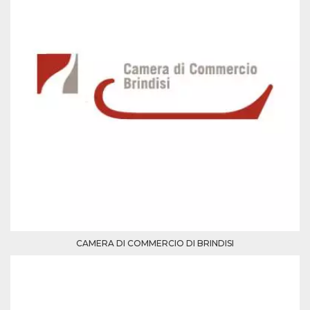
Script.com
utiliza esta
cookie para
recordar las
preferencias de
consentimiento
de cookies de
los visitantes. Es
necesario que el
banner de
cookies de
Cookie-
Script.com
funcione
correctamente.
Declaración de almacenamiento
Tipo de
Nombre
Descripción
almacenamiento
fbssls_314278995690155
Almacenamiento
de sesión
CAMERA DI COMMERCIO DI BRINDISI
wpEmojiSettingsSupports
Almacenamiento
de sesión
cn_uc__
Almacenamiento
local