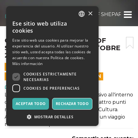
×
OBEY FIDELITY: THE ART OF SHEPARD FAI
Ese sitio web utiliza
ITALIAN
cookies
ENGLISH
OBEY FIDELITY: THE ART OF
Este sitio web usa cookies para mejorar la
experiencia del usuario. Al utilizar nuestro
SHEPARD FAIREY – 28 OTTOBRE
SPANISH
sitio web, usted acepta todas las cookies de
2021
acuerdo con nuestra Política de cookies.
Más información
28 OCTUBRE 2021 - 10:00
COOKIES ESTRICTAMENTE
LAS VENTAS EN LÍNEA TERMINARON
NECESARIAS
Arte, Exposiciones, Museos
COOKIES DE PREFERENCIAS
La mostra propone come un viaggio visivo all'interno
delle opere dell'artista che incrocia quattro punti
ACEPTAR TODO
RECHAZAR TODO
nella poetica: Donna, Ambiente, Pace, Cultura.
Attraversando la mostra si potrà vivere un viaggio
MOSTRAR DETALLES
nella notte metropolitana americana.