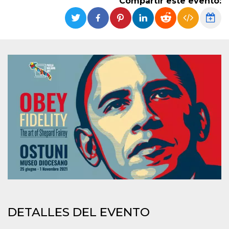
Compartir este evento:
Cookies estrictamente necesarias
Cookies de preferencias
Las cookies estrictamente necesarias permiten
la funcionalidad principal del sitio web, como
el inicio de sesión de usuario y la gestión de
cuentas. El sitio web no se puede utilizar
correctamente sin las cookies estrictamente
necesarias.
Proveedor /
Nombre
Vencimiento
Descripción
Dominio
cf_clearance
1 año
Esta cookie es
Cloudflare,
utilizada por el
Inc.
servicio
.oooh.events
CloudFlare para
identificar el
tráfico web de
confianza y
anular cualquier
restricción de
seguridad
basada en la
dirección IP del
visitante. Es
esencial para
DETALLES DEL EVENTO
apoyar las
funciones de
seguridad de un