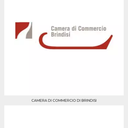
Script.com
utiliza esta
cookie para
recordar las
preferencias de
consentimiento
de cookies de
los visitantes. Es
necesario que el
banner de
cookies de
Cookie-
Script.com
funcione
correctamente.
Declaración de almacenamiento
Tipo de
Nombre
Descripción
almacenamiento
fbssls_314278995690155
Almacenamiento
de sesión
CAMERA DI COMMERCIO DI BRINDISI
wpEmojiSettingsSupports
Almacenamiento
de sesión
cn_uc__
Almacenamiento
local