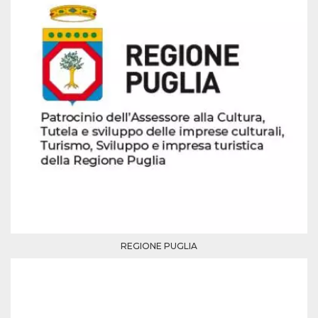
azar, la forma en
que se usa
puede ser
específico del
sitio, pero un
buen ejemplo es
mantener un
estado de inicio
de sesión para
un usuario entre
páginas.
m
1 año 1 mes
Esta cookie se
Stripe
utiliza
m.stripe.com
generalmente
para el
rendimiento y la
optimización de
los servicios de
procesamiento
de pagos,
facilitando el
almacenamiento
de contenidos
en el navegador
REGIONE PUGLIA
para hacer que
las páginas se
carguen más
rápido.
CookieScriptConsent
4 semanas 2
El servicio
CookieScript
días
Cookie-
oooh.events