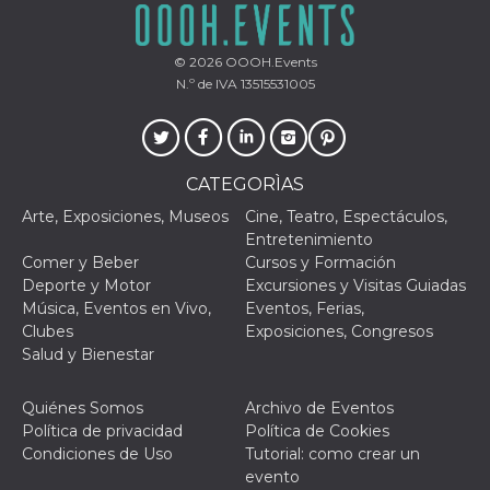
funzional
modifich
dell'inter
vengono
© 2026
OOOH.Events
agli uten
N.º de IVA 13515531005
nell'ambi
e
implemen
graduali,
garante
un'esper
CATEGORÌAS
coerente
determin
utente d
Arte, Exposiciones, Museos
Cine, Teatro, Espectáculos,
esperime
Entretenimiento
Comer y Beber
Cursos y Formación
Deporte y Motor
Excursiones y Visitas Guiadas
Música, Eventos en Vivo,
Eventos, Ferias,
Clubes
Exposiciones, Congresos
Salud y Bienestar
Quiénes Somos
Archivo de Eventos
Política de privacidad
Política de Cookies
Condiciones de Uso
Tutorial: como crear un
evento