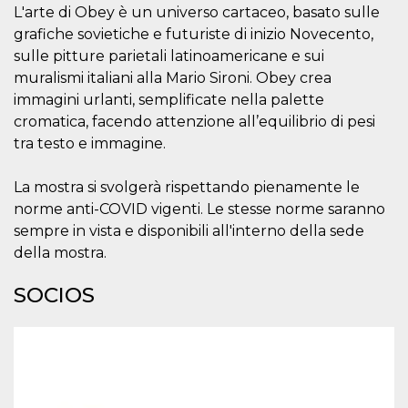
L'arte di Obey è un universo cartaceo, basato sulle
sitio web y
proporcionar
grafiche sovietiche e futuriste di inizio Novecento,
protección
contra visitantes
sulle pitture parietali latinoamericane e sui
maliciosos.
muralismi italiani alla Mario Sironi. Obey crea
wordpress_test_cookie
Sesión
Se utiliza en
Automattic
immagini urlanti, semplificate nella palette
sitios creados
Inc.
con Wordpress.
.oooh.events
cromatica, facendo attenzione all’equilibrio di pesi
Comprueba si el
navegador tiene
tra testo e immagine.
habilitadas las
cookies
La mostra si svolgerà rispettando pienamente le
PHPSESSID
Sesión
Cookie
PHP.net
generada por
oooh.events
norme anti-COVID vigenti. Le stesse norme saranno
aplicaciones
sempre in vista e disponibili all'interno della sede
basadas en el
lenguaje PHP.
della mostra.
Este es un
identificador de
propósito
SOCIOS
general que se
utiliza para
mantener las
variables de
sesión del
usuario.
Normalmente es
un número
generado al