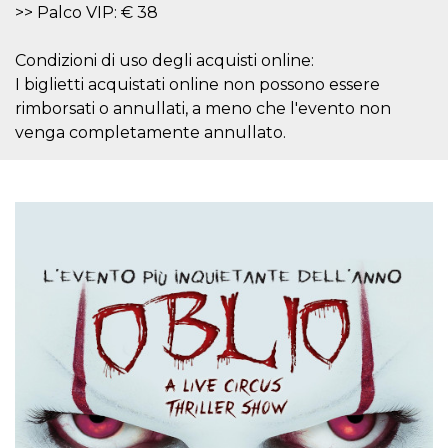
Script.com
>> Palco VIP: € 38
utiliza esta
cookie para
recordar las
Condizioni di uso degli acquisti online:
preferencias de
consentimiento
I biglietti acquistati online non possono essere
de cookies de
los visitantes. Es
rimborsati o annullati, a meno che l'evento non
necesario que el
banner de
venga completamente annullato.
cookies de
Cookie-
Script.com
funcione
correctamente.
Declaración de almacenamiento
Tipo de
Nombre
Descripción
almacenamiento
fbssls_314278995690155
Almacenamiento
de sesión
wpEmojiSettingsSupports
Almacenamiento
de sesión
cn_uc__
Almacenamiento
local