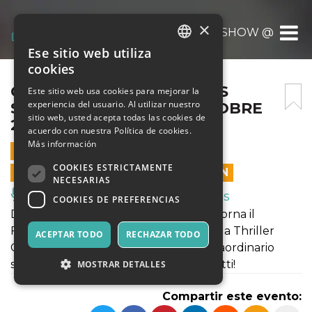
×
OBLIO A THRILLER CIRCUS SHOW @CAGLIAR
Ese sitio web utiliza
ITALIAN
cookies
ENGLISH
OBLIO A THRILLER CIRCUS
Este sitio web usa cookies para mejorar la
experiencia del usuario. Al utilizar nuestro
SHOW @CAGLIARI 11 OTTOBRE
SPANISH
sitio web, usted acepta todas las cookies de
2020 ALLE 18:00
acuerdo con nuestra Política de cookies.
Más información
11 OCTUBRE 2020 - 18:00
COOKIES ESTRICTAMENTE
LAS VENTAS EN LÍNEA TERMINARON
NECESARIAS
Música, Eventos en Vivo, Clubes
COOKIES DE PREFERENCIAS
Dall' 8 ottobre all' 8 novembre 2020 torna il
Fantastico Martin a Cagliari con "Oblio! a Thriller
ACEPTAR TODO
RECHAZAR TODO
Circus Show". Non perdere questo straordinario
spettacolo: acquista subito i tuoi biglietti!
MOSTRAR DETALLES
Compartir este evento: