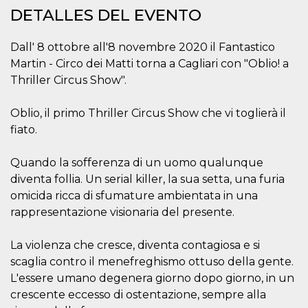
sitio web y
DETALLES DEL EVENTO
proporcionar
protección
contra visitantes
Dall' 8 ottobre all'8 novembre 2020 il Fantastico
maliciosos.
Martin - Circo dei Matti torna a Cagliari con "Oblio! a
wordpress_test_cookie
Sesión
Se utiliza en
Automattic
sitios creados
Inc.
Thriller Circus Show".
con Wordpress.
.oooh.events
Comprueba si el
navegador tiene
Oblio, il primo Thriller Circus Show che vi toglierà il
habilitadas las
cookies
fiato.
PHPSESSID
Sesión
Cookie
PHP.net
generada por
oooh.events
Quando la sofferenza di un uomo qualunque
aplicaciones
basadas en el
diventa follia. Un serial killer, la sua setta, una furia
lenguaje PHP.
Este es un
omicida ricca di sfumature ambientata in una
identificador de
rappresentazione visionaria del presente.
propósito
general que se
utiliza para
mantener las
La violenza che cresce, diventa contagiosa e si
variables de
scaglia contro il menefreghismo ottuso della gente.
sesión del
usuario.
L'essere umano degenera giorno dopo giorno, in un
Normalmente es
un número
crescente eccesso di ostentazione, sempre alla
generado al