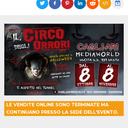
Cookies estrictamente necesarias
Cookies de preferencias
Las cookies estrictamente necesarias permiten
la funcionalidad principal del sitio web, como
el inicio de sesión de usuario y la gestión de
cuentas. El sitio web no se puede utilizar
correctamente sin las cookies estrictamente
necesarias.
Proveedor /
Nombre
Vencimiento
Descripción
Dominio
cf_clearance
1 año
Esta cookie es
Cloudflare,
utilizada por el
Inc.
servicio
.oooh.events
CloudFlare para
identificar el
tráfico web de
confianza y
anular cualquier
restricción de
seguridad
basada en la
LE VENDITE ONLINE SONO TERMINATE MA
dirección IP del
CONTINUANO PRESSO LA SEDE DELL'EVENTO.
visitante. Es
esencial para
apoyar las
funciones de
seguridad de un