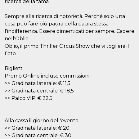
azar, la forma en
ricerca della fama.
que se usa
puede ser
específico del
Sempre alla ricerca di notorietà. Perché solo una
sitio, pero un
buen ejemplo es
cosa può fare più paura della paura stessa:
mantener un
l'indifferenza. Essere dimenticati per sempre. Cadere
estado de inicio
de sesión para
nell'Oblio.
un usuario entre
páginas.
Oblio, il primo Thriller Circus Show che vi toglierà il
m
1 año 1 mes
Esta cookie se
fiato
Stripe
utiliza
m.stripe.com
generalmente
para el
Biglietti
rendimiento y la
optimización de
Promo Online incluso commissioni
los servicios de
>> Gradinata laterale: € 11,5
procesamiento
de pagos,
>> Gradinata centrale: € 18,5
facilitando el
almacenamiento
>> Palco VIP: € 22,5
de contenidos
en el navegador
para hacer que
las páginas se
carguen más
Alla cassa il giorno dell'evento
rápido.
>> Gradinata laterale: € 20
CookieScriptConsent
4 semanas 2
El servicio
CookieScript
>> Gradinata centrale: € 30
días
Cookie-
oooh.events