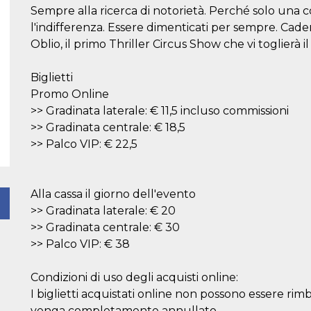
Sempre alla ricerca di notorietà. Perché solo una c
l'indifferenza. Essere dimenticati per sempre. Cader
Oblio, il primo Thriller Circus Show che vi toglierà il
Biglietti
Promo Online
>> Gradinata laterale: € 11,5 incluso commissioni
>> Gradinata centrale: € 18,5
>> Palco VIP: € 22,5
Alla cassa il giorno dell'evento
>> Gradinata laterale: € 20
>> Gradinata centrale: € 30
>> Palco VIP: € 38
Condizioni di uso degli acquisti online:
I biglietti acquistati online non possono essere rim
venga completamente annullato.