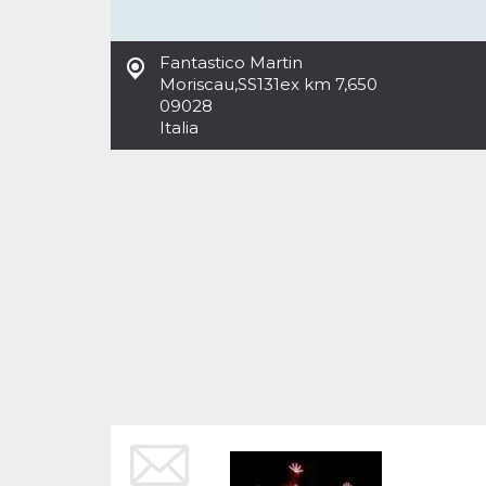
Cookies estrictamente necesarias
Cookies de preferencias
Fantastico Martin
Las cookies estrictamente necesarias permiten
Moriscau
,
SS131ex km 7,650
la funcionalidad principal del sitio web, como
09028
el inicio de sesión de usuario y la gestión de
cuentas. El sitio web no se puede utilizar
Italia
correctamente sin las cookies estrictamente
necesarias.
Proveedor /
Nombre
Vencimiento
Descripción
Dominio
cf_clearance
1 año
Esta cookie es
Cloudflare,
utilizada por el
Inc.
servicio
.oooh.events
CloudFlare para
identificar el
tráfico web de
confianza y
anular cualquier
restricción de
seguridad
basada en la
dirección IP del
visitante. Es
esencial para
apoyar las
funciones de
seguridad de un