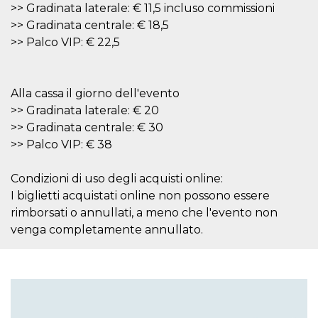
azar, la forma en
>> Gradinata laterale: € 11,5 incluso commissioni
que se usa
puede ser
>> Gradinata centrale: € 18,5
específico del
sitio, pero un
>> Palco VIP: € 22,5
buen ejemplo es
mantener un
estado de inicio
de sesión para
un usuario entre
Alla cassa il giorno dell'evento
páginas.
>> Gradinata laterale: € 20
m
1 año 1 mes
Esta cookie se
Stripe
>> Gradinata centrale: € 30
utiliza
m.stripe.com
generalmente
>> Palco VIP: € 38
para el
rendimiento y la
optimización de
Condizioni di uso degli acquisti online:
los servicios de
procesamiento
I biglietti acquistati online non possono essere
de pagos,
facilitando el
rimborsati o annullati, a meno che l'evento non
almacenamiento
venga completamente annullato.
de contenidos
en el navegador
para hacer que
las páginas se
carguen más
rápido.
CookieScriptConsent
4 semanas 2
El servicio
CookieScript
días
Cookie-
oooh.events