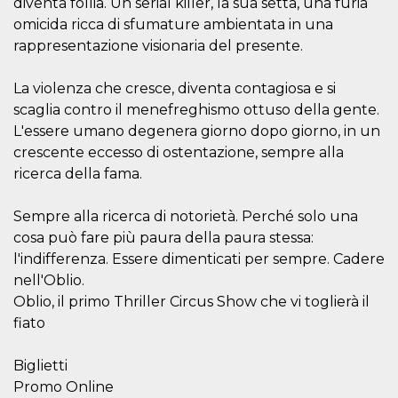
diventa follia. Un serial killer, la sua setta, una furia
sitio web y
omicida ricca di sfumature ambientata in una
proporcionar
protección
rappresentazione visionaria del presente.
contra visitantes
maliciosos.
La violenza che cresce, diventa contagiosa e si
wordpress_test_cookie
Sesión
Se utiliza en
Automattic
sitios creados
Inc.
scaglia contro il menefreghismo ottuso della gente.
con Wordpress.
.oooh.events
Comprueba si el
L'essere umano degenera giorno dopo giorno, in un
navegador tiene
habilitadas las
crescente eccesso di ostentazione, sempre alla
cookies
ricerca della fama.
PHPSESSID
Sesión
Cookie
PHP.net
generada por
oooh.events
aplicaciones
Sempre alla ricerca di notorietà. Perché solo una
basadas en el
cosa può fare più paura della paura stessa:
lenguaje PHP.
Este es un
l'indifferenza. Essere dimenticati per sempre. Cadere
identificador de
propósito
nell'Oblio.
general que se
utiliza para
Oblio, il primo Thriller Circus Show che vi toglierà il
mantener las
fiato
variables de
sesión del
usuario.
Normalmente es
Biglietti
un número
Promo Online
generado al