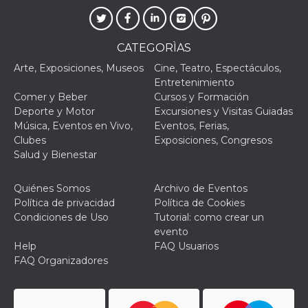
le impos
della lin
permetto
condivide
CATEGORÌAS
pagina.
fr
3 meses
Contiene
Arte, Exposiciones, Museos
Cine, Teatro, Espectáculos,
Meta
combina
Platform Inc.
Entretenimiento
identific
.facebook.com
única de
Comer y Beber
Cursos y Formación
navegado
Deporte y Motor
Excursiones y Visitas Guiadas
utiliza p
publicid
Música, Eventos en Vivo,
Eventos, Ferias,
dirigida.
Clubes
Exposiciones, Congresos
Salud y Bienestar
oo
5 años
Cookie d
Meta
exclusió
Platform Inc.
anuncios
.facebook.com
Quiénes Somos
Archivo de Eventos
sb
2 años
Identific
Meta
Política de privacidad
Política de Cookies
navegad
Platform Inc.
Faceboo
.facebook.com
Condiciones de Uso
Tutorial: como crear un
autentica
evento
marketin
cookies 
Help
FAQ Usuarios
función
FAQ Organizadores
específic
Faceboo
usida
.facebook.com
Sesión
raccoglie
informaz