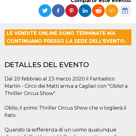
Compartir este evento:
Cookies estrictamente necesarias
Cookies de preferencias
Las cookies estrictamente necesarias permiten
la funcionalidad principal del sitio web, como
el inicio de sesión de usuario y la gestión de
LE VENDITE ONLINE SONO TERMINATE MA
cuentas. El sitio web no se puede utilizar
correctamente sin las cookies estrictamente
CONTINUANO PRESSO LA SEDE DELL'EVENTO.
necesarias.
Proveedor /
Nombre
Vencimiento
Descripción
Dominio
DETALLES DEL EVENTO
cf_clearance
1 año
Esta cookie es
Cloudflare,
utilizada por el
Inc.
servicio
.oooh.events
Dal 20 febbraio al 23 marzo 2020 il Fantastico
CloudFlare para
identificar el
Martin - Circo dei Matti arriva a Cagliari con "Oblio! a
tráfico web de
Thriller Circus Show".
confianza y
anular cualquier
restricción de
seguridad
Oblio, il primo Thriller Circus Show che vi toglierà il
basada en la
dirección IP del
fiato.
visitante. Es
esencial para
apoyar las
Quando la sofferenza di un uomo qualunque
funciones de
seguridad de un