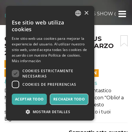
×
OBLIO – A THRILLER CIRCUS SHOW @CAGLI
Ese sitio web utiliza
ITALIAN
cookies
ENGLISH
OBLIO – A THRILLER CIRCUS
Este sitio web usa cookies para mejorar la
experiencia del usuario. Al utilizar nuestro
SHOW @CAGLIARI IL 22 MARZO
SPANISH
sitio web, usted acepta todas las cookies de
2020
acuerdo con nuestra Política de cookies.
Más información
22 MARZO 2020 - 18:30
COOKIES ESTRICTAMENTE
LAS VENTAS EN LÍNEA TERMINARON
NECESARIAS
Música, Eventos en Vivo, Clubes
COOKIES DE PREFERENCIAS
Dal 20 febbraio al 23 marzo 2020 il Fantastico
Martin - Circo dei Matti arriva a Cagliari con "Oblio! a
ACEPTAR TODO
RECHAZAR TODO
Thriller Circus Show". Non perdere questo
straordinario spettacolo: acquista subito i tuoi
MOSTRAR DETALLES
biglietti!