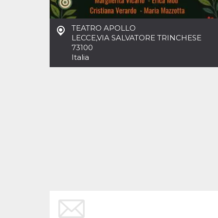
Cookies estrictamente necesarias
Cookies de preferencias
TEATRO APOLLO
Las cookies estrictamente necesarias permiten
LECCE
,
VIA SALVATORE TRINCHESE
la funcionalidad principal del sitio web, como
73100
el inicio de sesión de usuario y la gestión de
cuentas. El sitio web no se puede utilizar
Italia
correctamente sin las cookies estrictamente
necesarias.
Proveedor /
Nombre
Vencimiento
Descripción
Dominio
cf_clearance
1 año
Esta cookie es
Cloudflare,
utilizada por el
Inc.
servicio
.oooh.events
CloudFlare para
identificar el
tráfico web de
confianza y
anular cualquier
restricción de
seguridad
basada en la
dirección IP del
visitante. Es
esencial para
apoyar las
funciones de
seguridad de un