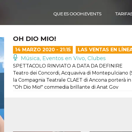
QUE ES OOOH.EVENTS
TARIFA
OH DIO MIO!
14 MARZO 2020 - 21:15
LAS VENTAS EN LÍNE
Música, Eventos en Vivo, Clubes
SPETTACOLO RINVIATO A DATA DA DEFINIRE
Teatro dei Concordi, Acquaviva di Montepulciano (
la Compagnia Teatrale CLAET di Ancona porterà in
"Oh Dio Mio!" commedia brillante di Anat Gov