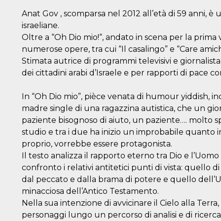
Anat Gov , scomparsa nel 2012 all’età di 59 anni,
israeliane.
Oltre a “Oh Dio mio!“, andato in scena per la prima v
numerose opere, tra cui “Il casalingo” e “Care amic
Stimata autrice di programmi televisivi e giornalista, 
dei cittadini arabi d’Israele e per rapporti di pace con 
In “Oh Dio mio”, pièce venata di humour yiddish, in
madre single di una ragazzina autistica, che un gio
paziente bisognoso di aiuto, un paziente…. molto spe
studio e tra i due ha inizio un improbabile quanto i
proprio, vorrebbe essere protagonista.
Il testo analizza il rapporto eterno tra Dio e l’Uo
confronto i relativi antitetici punti di vista: quello 
dal peccato e dalla brama di potere e quello dell’
minacciosa dell’Antico Testamento.
Nella sua intenzione di avvicinare il Cielo alla Terr
personaggi lungo un percorso di analisi e di ricerca, 