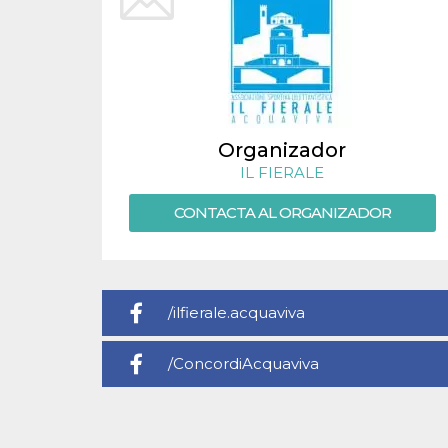
sitio web y
proporcionar
protección
contra visitantes
maliciosos.
wordpress_test_cookie
Sesión
Se utiliza en
Automattic
sitios creados
Inc.
con Wordpress.
.oooh.events
Comprueba si el
Organizador
navegador tiene
habilitadas las
IL FIERALE
cookies
PHPSESSID
CONTACTA AL ORGANIZADOR
Sesión
Cookie
PHP.net
generada por
oooh.events
aplicaciones
basadas en el
lenguaje PHP.
Este es un
identificador de
propósito
/ilfierale.acquaviva
general que se
utiliza para
mantener las
/ConcordiAcquaviva
variables de
sesión del
usuario.
Normalmente es
un número
generado al