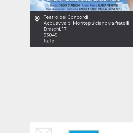
Cookies estrictamente necesarias
Cookies de preferencias
Teatro dei Concordi
Las cookies estrictamente necesarias permiten
Acquaviva di Montepulciano
,
via fratelli
la funcionalidad principal del sitio web, como
Braschi, 17
el inicio de sesión de usuario y la gestión de
cuentas. El sitio web no se puede utilizar
53045
correctamente sin las cookies estrictamente
Italia
necesarias.
Proveedor /
Nombre
Vencimiento
Descripción
Dominio
cf_clearance
1 año
Esta cookie es
Cloudflare,
utilizada por el
Inc.
servicio
.oooh.events
CloudFlare para
identificar el
tráfico web de
confianza y
anular cualquier
restricción de
seguridad
basada en la
dirección IP del
visitante. Es
esencial para
apoyar las
funciones de
seguridad de un