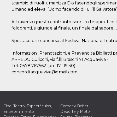
scambio di ruoli: umanizza Dio facendogli sperimen
umano ed eleva l’Uomo facendo di lui “il Salvatore”
Attraverso questo confronto-scontro terapeutico, fa
folgoranti, si giunge al finale, un finale dal sapore…
Spettacolo in concorso al Festival Nazionale Teatr
Informazioni, Prenotazioni, e Prevendita Biglietti p
ARREDO Culicchi, via f.lli Braschi 71 Acquaviva -
Tel. 0578.767562 (ore 17 -19.30)
concordi.acquaviva@gmail.com
Cine, Teatro, Espectáculos,
Comer y Beber
Entretenimiento
Deporte y Motor
Eventos, Ferias, Exposiciones,
Salud y Bienestar