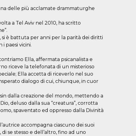
 è una delle più acclamate drammaturghe
olta a Tel Aviv nel 2010, ha scritto
he”.
si è battuta per anni per la parità dei diritti
i paesi vicini.
contriamo Ella, affermata psicanalista e
rno riceve la telefonata di un misterioso
ciale; Ella accetta di riceverlo nel suo
nsperato dialogo di cui, chiunque, in cuor
mo sin dalla creazione del mondo, mettendo a
di Dio, deluso dalla sua “creatura”, corrotta
Uomo, spaventato ed oppresso dalla Divinità
a, l’autrice accompagna ciascuno dei suoi
di se stesso e dell’altro, fino ad uno