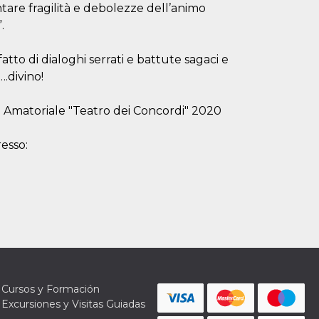
tare fragilità e debolezze dell’animo
.
tto di dialoghi serrati e battute sagaci e
….divino!
o Amatoriale "Teatro dei Concordi" 2020
resso:
Cursos y Formación
Excursiones y Visitas Guiadas