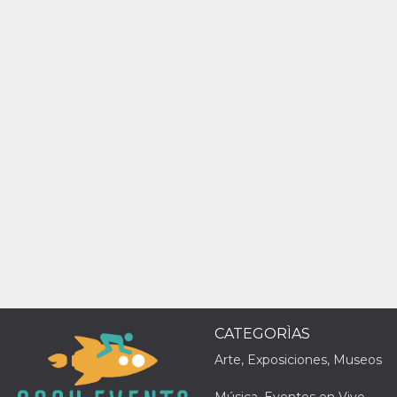
Script.com
utiliza esta
cookie para
recordar las
preferencias de
consentimiento
de cookies de
los visitantes. Es
necesario que el
banner de
cookies de
Cookie-
Script.com
funcione
correctamente.
Declaración de almacenamiento
Tipo de
Nombre
Descripción
almacenamiento
fbssls_314278995690155
Almacenamiento
de sesión
wpEmojiSettingsSupports
Almacenamiento
de sesión
CATEGORÌAS
cn_uc__
Almacenamiento
Arte, Exposiciones, Museos
local
Música, Eventos en Vivo,