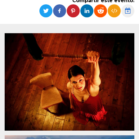
Compartir este evento:
Cookies estrictamente necesarias
Cookies de preferencias
Las cookies estrictamente necesarias permiten
la funcionalidad principal del sitio web, como
el inicio de sesión de usuario y la gestión de
cuentas. El sitio web no se puede utilizar
correctamente sin las cookies estrictamente
necesarias.
Proveedor /
Nombre
Vencimiento
Descripción
Dominio
cf_clearance
1 año
Esta cookie es
Cloudflare,
utilizada por el
Inc.
servicio
.oooh.events
CloudFlare para
identificar el
tráfico web de
confianza y
anular cualquier
restricción de
seguridad
basada en la
dirección IP del
visitante. Es
esencial para
apoyar las
funciones de
seguridad de un