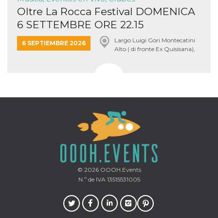
Oltre La Rocca Festival DOMENICA
6 SETTEMBRE ORE 22.15
Largo Luigi Gori Montecatini
6 SEPTIEMBRE 2026
Alto ( di fronte Ex Quisisana),
Montecatini Terme
© 2026
OOOH.Events
N.º de IVA 13515531005