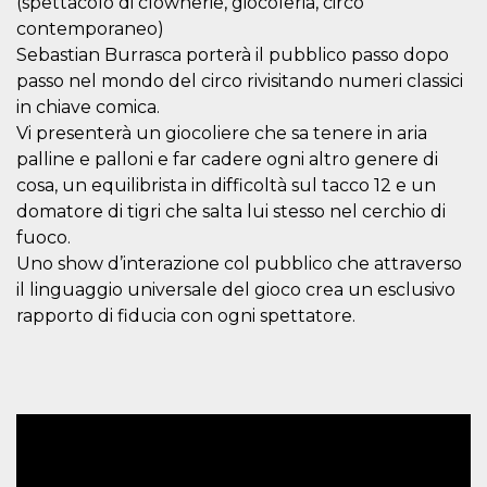
(spettacolo di clownerie, giocoleria, circo
actividad
contemporaneo)
de sesió
sospecho
Sebastian Burrasca porterà il pubblico passo dopo
especial
la detecc
passo nel mondo del circo rivisitando numeri classici
bots que
acceder a
in chiave comica.
servicio
Vi presenterà un giocoliere che sa tenere in aria
también 
el perfil 
palline e palloni e far cadere ogni altro genere di
comport
asociado
cosa, un equilibrista in difficoltà sul tacco 12 e un
cookie d
domatore di tigri che salta lui stesso nel cerchio di
se elimin
después 
fuoco.
días. Est
también 
Uno show d’interazione col pubblico che attraverso
través d
gusta y o
il linguaggio universale del gioco crea un esclusivo
botones 
rapporto di fiducia con ogni spettatore.
etiqueta
Faceboo
colocado
muchos s
web dife
dpr
.facebook.com
1 semana
permette
controlla
funzione
su Faceb
pulsante
piace”, r