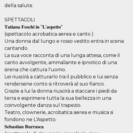
della salute.
SPETTACOLI
𝐓𝐚𝐭𝐢𝐚𝐧𝐚 𝐅𝐨𝐬𝐜𝐡𝐢 𝐢𝐧 "𝐋'𝐚𝐬𝐩𝐞𝐭𝐭𝐨"
(spettacolo acrobatica aerea e canto )
Proveedor /
Nombre
Vencimiento
Descripc
Dominio
Una donna dal lungo e rosso vestito entra in scena
cantando.
c_user
4 semanas 2
Cookie de
Meta
días
de sesió
Platform Inc.
La sua voce racconta di una lunga attesa, come il
usuario.
.facebook.com
ser de se
canto avvolgente, ammaliante e ipnotico di una
permane
sirena che cattura l'uomo.
durante 
Lei riuscirà a catturarlo tra il pubblico e lui senza
datr
2 años
Esta coo
Meta
identifica
Platform Inc.
rendersene conto si ritroverà al suo fianco.
navegado
.facebook.com
Grazie a lui la donna riuscirà a staccare i piedi da
conecta 
Facebook
terra e esprimere tutta la sua bellezza in una
directam
vinculad
coinvolgente danza sul trapezio.
usuario 
Faceboo
Teatro, clownerie, acrobatica aerea e musica si
individua
fondono ne L'Aspetto.
Facebook
que se ut
𝐒𝐞𝐛𝐚𝐬𝐭𝐢𝐚𝐧 𝐁𝐮𝐫𝐫𝐚𝐬𝐜𝐚
ayudar c
seguridad