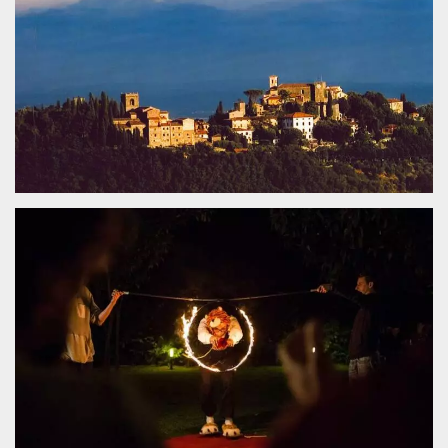
sitio web y
proporcionar
protección
contra visitantes
maliciosos.
wordpress_test_cookie
Sesión
Se utiliza en
Automattic
sitios creados
Inc.
con Wordpress.
.oooh.events
Comprueba si el
navegador tiene
habilitadas las
cookies
PHPSESSID
Sesión
Cookie
PHP.net
generada por
oooh.events
aplicaciones
basadas en el
lenguaje PHP.
Este es un
identificador de
propósito
general que se
utiliza para
mantener las
variables de
sesión del
usuario.
Normalmente es
un número
generado al