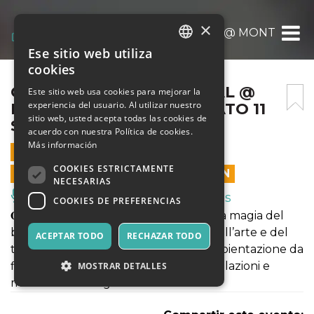
×
OLTRE LA ROCCA FESTIVAL @ MONTECATIN
Ese sitio web utiliza
ITALIAN
cookies
ENGLISH
OLTRE LA ROCCA FESTIVAL @
Este sitio web usa cookies para mejorar la
experiencia del usuario. Al utilizar nuestro
MONTECATINI ALTO SABATO 11
SPANISH
sitio web, usted acepta todas las cookies de
SETTEMBRE ORE 20.30
acuerdo con nuestra Política de cookies.
Más información
11 SEPTIEMBRE 2021 - 20:30
COOKIES ESTRICTAMENTE
LAS VENTAS EN LÍNEA TERMINARON
NECESARIAS
Música, Eventos en Vivo, Clubes
COOKIES DE PREFERENCIAS
𝐎𝐥𝐭𝐫𝐞 𝐥𝐚 𝐑𝐨𝐜𝐜𝐚 è la storia di un sogno, è la magia del
borgo di Montecatini Alto, è la festa dell’arte e del
ACEPTAR TODO
RECHAZAR TODO
teatro. Due giorni, 11 e 12 /09, in un’ambientazione da
fiaba, tra artisti di strada, buskers, installazioni e
MOSTRAR DETALLES
mercato dell’artigianato