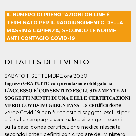
Script.com
utiliza esta
cookie para
recordar las
IL NUMERO DI PRENOTAZIONI ON LINE È
preferencias de
consentimiento
TERMINATO PER IL RAGGIUNGIMENTO DELLA
de cookies de
MASSIMA CAPIENZA, SECONDO LE NORME
los visitantes. Es
necesario que el
ANTI CONTAGIO COVID-19
banner de
cookies de
Cookie-
Script.com
funcione
DETALLES DEL EVENTO
correctamente.
Declaración de almacenamiento
SABATO 11 SETTEMBRE ore 20.30
Tipo de
𝐈𝐧𝐠𝐫𝐞𝐬𝐬𝐨 𝐆𝐑𝐀𝐓𝐔𝐈𝐓𝐎 𝐜𝐨𝐧 𝐩𝐫𝐞𝐧𝐨𝐭𝐚𝐳𝐢𝐨𝐧𝐞 𝐨𝐛𝐛𝐥𝐢𝐠𝐚𝐭𝐨𝐫𝐢𝐚
Nombre
Descripción
almacenamiento
𝐋’𝐀𝐂𝐂𝐄𝐒𝐒𝐎 𝐄’ 𝐂𝐎𝐍𝐒𝐄𝐍𝐓𝐈𝐓𝐎 𝐄𝐒𝐂𝐋𝐔𝐒𝐈𝐕𝐀𝐌𝐄𝐍𝐓𝐄 𝐀𝐈
fbssls_314278995690155
Almacenamiento
𝐒𝐎𝐆𝐆𝐄𝐓𝐓𝐈 𝐌𝐔𝐍𝐈𝐓𝐈 𝐃𝐈 𝐔𝐍𝐀 𝐃𝐄𝐋𝐋𝐄 𝐂𝐄𝐑𝐓𝐈𝐅𝐈𝐂𝐀𝐙𝐈𝐎𝐍𝐈
de sesión
𝐕𝐄𝐑𝐃𝐈 𝐂𝐎𝐕𝐈𝐃-𝟏𝟗 ( 𝐆𝐑𝐄𝐄𝐍 𝐏𝐀𝐒𝐒) La certificazione
wpEmojiSettingsSupports
Almacenamiento
de sesión
verde Covid-19 non è richiesta ai soggetti esclusi per
età dalla campagna vaccinale e ai soggetti esenti
cn_uc__
Almacenamiento
local
sulla base idonea certificazione medica rilasciata
secondo i criteri definiti con circolare del Ministero