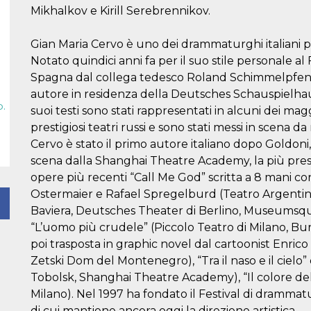
Mikhalkov e Kirill Serebrennikov.
Gian Maria Cervo è uno dei drammaturghi italiani più
Notato quindici anni fa per il suo stile personale al
Spagna dal collega tedesco Roland Schimmelpfenn
autore in residenza della Deutsches Schauspielhau
p.
suoi testi sono stati rappresentati in alcuni dei magg
prestigiosi teatri russi e sono stati messi in scena da
Cervo è stato il primo autore italiano dopo Goldoni
scena dalla Shanghai Theatre Academy, la più prestig
opere più recenti “Call Me God” scritta a 8 mani 
Ostermaier e Rafael Spregelburd (Teatro Argentin
Baviera, Deutsches Theater di Berlino, Museumsqu
“L’uomo più crudele” (Piccolo Teatro di Milano, Bu
poi trasposta in graphic novel dal cartoonist Enrico 
Zetski Dom del Montenegro), “Tra il naso e il cielo
Tobolsk, Shanghai Theatre Academy), “Il colore del 
Milano). Nel 1997 ha fondato il Festival di drammat
di cui mantiene ancora oggi la direzione artistica.