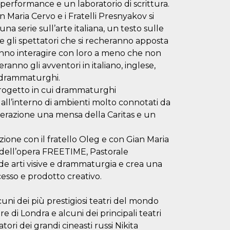
performance e un laboratorio di scrittura.
 Maria Cervo e i Fratelli Presnyakov si
na serie sull’arte italiana, un testo sulle
o e gli spettatori che si recheranno apposta
anno interagire con loro a meno che non
ranno gli avventori in italiano, inglese,
i drammaturghi.
l progetto in cui drammaturghi
all’interno di ambienti molto connotati da
siderazione una mensa della Caritas e un
one con il fratello Oleg e con Gian Maria
a dell’opera FREETIME, Pastorale
 arti visive e drammaturgia e crea una
cesso e prodotto creativo.
cuni dei più prestigiosi teatri del mondo
e di Londra e alcuni dei principali teatri
ri dei grandi cineasti russi Nikita