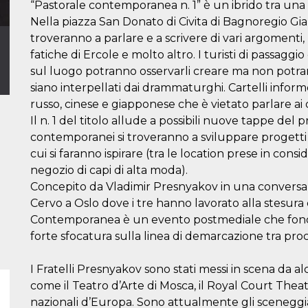
“Pastorale contemporanea n. 1” è un ibrido tra una 
Nella piazza San Donato di Civita di Bagnoregio Gian
troveranno a parlare e a scrivere di vari argomenti, u
fatiche di Ercole e molto altro. I turisti di passaggi
sul luogo potranno osservarli creare ma non potr
siano interpellati dai drammaturghi. Cartelli informe
russo, cinese e giapponese che è vietato parlare a
Il n. 1 del titolo allude a possibili nuove tappe de
contemporanei si troveranno a sviluppare progetti 
cui si faranno ispirare (tra le location prese in con
negozio di capi di alta moda).
Concepito da Vladimir Presnyakov in una conversazi
Cervo a Oslo dove i tre hanno lavorato alla stesur
Contemporanea è un evento postmediale che fonde
forte sfocatura sulla linea di demarcazione tra pro
I Fratelli Presnyakov sono stati messi in scena da al
come il Teatro d’Arte di Mosca, il Royal Court Theatr
nazionali d’Europa. Sono attualmente gli sceneggiato