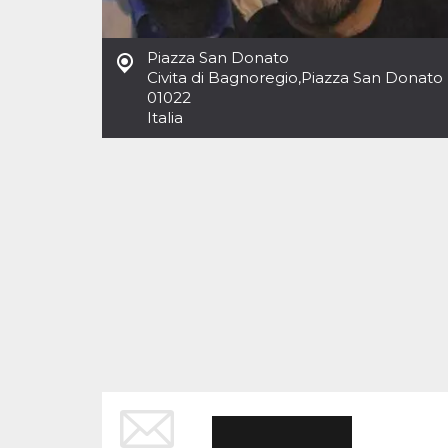
Cookies estrictamente necesarias
Cookies de preferencias
Piazza San Donato
Las cookies estrictamente necesarias permiten
Civita di Bagnoregio
,
Piazza San Donato
la funcionalidad principal del sitio web, como
01022
el inicio de sesión de usuario y la gestión de
cuentas. El sitio web no se puede utilizar
Italia
correctamente sin las cookies estrictamente
necesarias.
Proveedor /
Nombre
Vencimiento
Descripción
Dominio
cf_clearance
1 año
Esta cookie es
Cloudflare,
utilizada por el
Inc.
servicio
.oooh.events
CloudFlare para
identificar el
tráfico web de
confianza y
anular cualquier
restricción de
seguridad
basada en la
dirección IP del
visitante. Es
esencial para
apoyar las
funciones de
seguridad de un