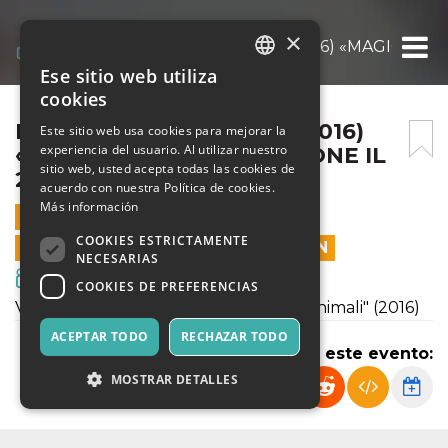
×
PETS -VITA DA ANIMALI (2016) «MAGIC S
Ese sitio web utiliza
ITALIAN
cookies
ENGLISH
PETS -VITA DA ANIMALI (2016)
Este sitio web usa cookies para mejorar la
experiencia del usuario. Al utilizar nuestro
«MAGIC SUMMER» @BIBIONE IL
SPANISH
sitio web, usted acepta todas las cookies de
25 AGOSTO
acuerdo con nuestra Política de cookies.
Más información
25 AGOSTO 2021 - 21:00
COOKIES ESTRICTAMENTE
LAS VENTAS EN LÍNEA TERMINARON
NECESARIAS
Cine y Medios
COOKIES DE PREFERENCIAS
Verrà proiettato il film "Pets -Vita Da Animali" (2016)
ACEPTAR TODO
RECHAZAR TODO
Compartir este evento:
MOSTRAR DETALLES