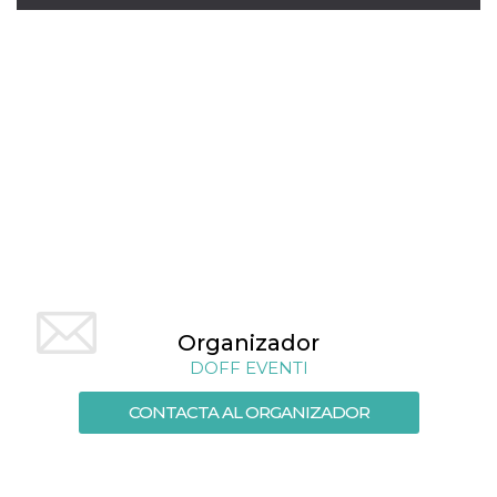
sitio web y
proporcionar
protección
contra visitantes
maliciosos.
wordpress_test_cookie
Sesión
Se utiliza en
Automattic
sitios creados
Inc.
con Wordpress.
.oooh.events
Comprueba si el
navegador tiene
habilitadas las
cookies
PHPSESSID
Sesión
Cookie
PHP.net
generada por
oooh.events
aplicaciones
basadas en el
lenguaje PHP.
Este es un
identificador de
Organizador
propósito
general que se
DOFF EVENTI
utiliza para
mantener las
variables de
CONTACTA AL ORGANIZADOR
sesión del
usuario.
Normalmente es
un número
generado al