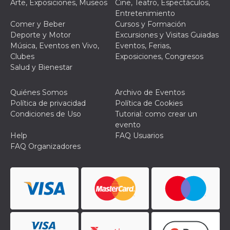
Script.com
Arte, Exposiciones, Museos
Cine, Teatro, Espectáculos,
utiliza esta
Entretenimiento
cookie para
recordar las
Comer y Beber
Cursos y Formación
preferencias de
Deporte y Motor
Excursiones y Visitas Guiadas
consentimiento
de cookies de
Música, Eventos en Vivo,
Eventos, Ferias,
los visitantes. Es
Clubes
Exposiciones, Congresos
necesario que el
banner de
Salud y Bienestar
cookies de
Cookie-
Script.com
Quiénes Somos
Archivo de Eventos
funcione
correctamente.
Política de privacidad
Política de Cookies
Condiciones de Uso
Tutorial: como crear un
Declaración de almacenamiento
evento
Help
FAQ Usuarios
Tipo de
Nombre
Descripción
almacenamiento
FAQ Organizadores
fbssls_314278995690155
Almacenamiento
de sesión
wpEmojiSettingsSupports
Almacenamiento
de sesión
cn_uc__
Almacenamiento
local