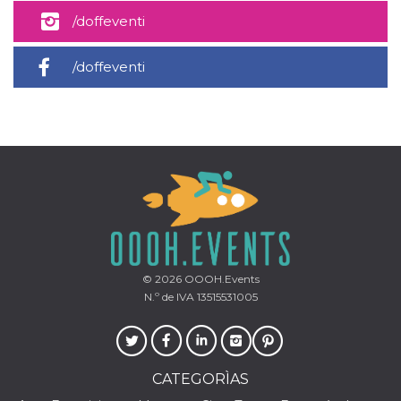
azar, la forma en
que se usa
/doffeventi
puede ser
específico del
sitio, pero un
buen ejemplo es
/doffeventi
mantener un
estado de inicio
de sesión para
un usuario entre
páginas.
m
1 año 1 mes
Esta cookie se
Stripe
utiliza
m.stripe.com
generalmente
para el
rendimiento y la
optimización de
los servicios de
procesamiento
de pagos,
facilitando el
almacenamiento
© 2026
OOOH.Events
de contenidos
N.º de IVA 13515531005
en el navegador
para hacer que
las páginas se
carguen más
rápido.
CATEGORÌAS
CookieScriptConsent
4 semanas 2
El servicio
CookieScript
días
Cookie-
oooh.events