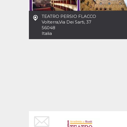
Cookies estrictamente necesarias
Cookies de preferencias
TEATRO PERSIO FLACCO
Las cookies estrictamente necesarias permiten
Volterra
,
Via Dei Sarti, 37
la funcionalidad principal del sitio web, como
56048
el inicio de sesión de usuario y la gestión de
cuentas. El sitio web no se puede utilizar
Italia
correctamente sin las cookies estrictamente
necesarias.
Proveedor /
Nombre
Vencimiento
Descripción
Dominio
cf_clearance
1 año
Esta cookie es
Cloudflare,
utilizada por el
Inc.
servicio
.oooh.events
CloudFlare para
identificar el
tráfico web de
confianza y
anular cualquier
restricción de
seguridad
basada en la
dirección IP del
visitante. Es
esencial para
apoyar las
funciones de
seguridad de un