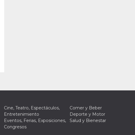
Cine, Teatro, Espectáculos,
Comer y Beber
Entretenimiento
Deporte y Motor
Eventos, Ferias, Exposiciones,
Salud y Bienestar
Congresos