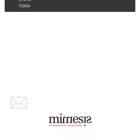
Script.com
Italia
utiliza esta
cookie para
recordar las
preferencias de
consentimiento
de cookies de
los visitantes. Es
necesario que el
banner de
cookies de
Cookie-
Script.com
funcione
correctamente.
Declaración de almacenamiento
Tipo de
Nombre
Descripción
almacenamiento
fbssls_314278995690155
Almacenamiento
de sesión
wpEmojiSettingsSupports
Almacenamiento
de sesión
cn_uc__
Almacenamiento
local