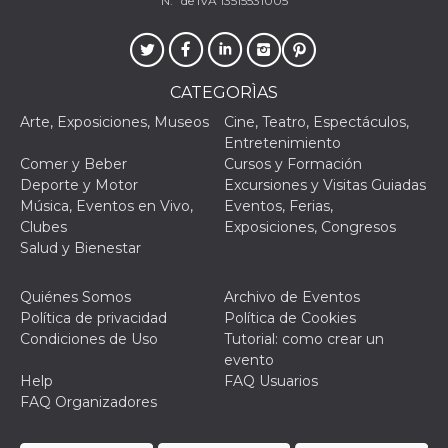
N.º de IVA 13515531005
actividad
de sesió
sospecho
especial
la detecc
bots que
CATEGORÌAS
acceder a
servicio
Arte, Exposiciones, Museos
Cine, Teatro, Espectáculos,
también 
el perfil 
Entretenimiento
comport
Comer y Beber
Cursos y Formación
asociado
cookie d
Deporte y Motor
Excursiones y Visitas Guiadas
se elimin
Música, Eventos en Vivo,
Eventos, Ferias,
después 
días. Est
Clubes
Exposiciones, Congresos
también 
Salud y Bienestar
través d
gusta y o
botones 
etiqueta
Quiénes Somos
Archivo de Eventos
Faceboo
Política de privacidad
Política de Cookies
colocado
muchos s
Condiciones de Uso
Tutorial: como crear un
web dife
evento
dpr
.facebook.com
1 semana
permette
Help
FAQ Usuarios
controlla
FAQ Organizadores
funzione
su Faceb
pulsante
piace”, r