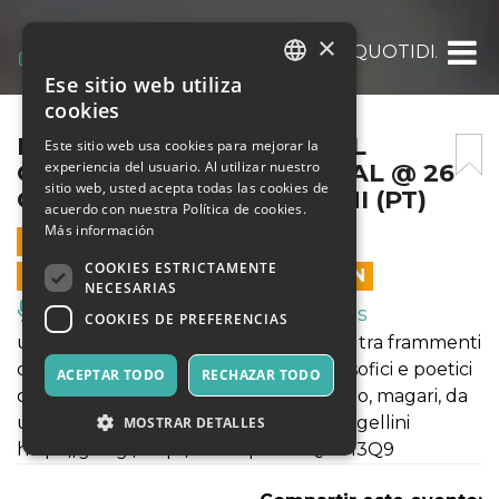
×
PILLOLE DI FILOSOFIA DEL QUOTIDIANO 
Ese sitio web utiliza
ITALIAN
cookies
ENGLISH
PILLOLE DI FILOSOFIA DEL
Este sitio web usa cookies para mejorar la
experiencia del usuario. Al utilizar nuestro
QUOTIDIANO ABC FESTIVAL @ 26
SPANISH
sitio web, usted acepta todas las cookies de
GIUGNO MONTEVETTOLINI (PT)
acuerdo con nuestra Política de cookies.
Más información
26 JUNIO 2021 - 19:00
COOKIES ESTRICTAMENTE
LAS VENTAS EN LÍNEA TERMINARON
NECESARIAS
Música, Eventos en Vivo, Clubes
COOKIES DE PREFERENCIAS
un viaggio, un itinerario vero e proprio tra frammenti
di vita, riflessioni sull'amore, spunti filosofici e poetici
ACEPTAR TODO
RECHAZAR TODO
che sbucheranno all'angolo di una via o, magari, da
una piccola finestra. Check-in: p.za Bargellini
MOSTRAR DETALLES
https://goo.gl/maps/VRP3qDtsK7QkrH3Q9