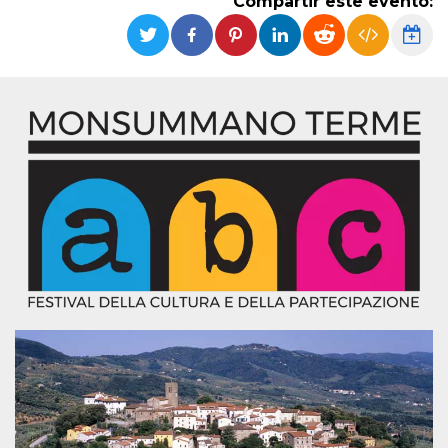
Compartir este evento:
Cookies estrictamente necesarias
Cookies de preferencias
Las cookies estrictamente necesarias permiten
la funcionalidad principal del sitio web, como
el inicio de sesión de usuario y la gestión de
cuentas. El sitio web no se puede utilizar
correctamente sin las cookies estrictamente
necesarias.
Proveedor /
Nombre
Vencimiento
Descripción
Dominio
cf_clearance
1 año
Esta cookie es
Cloudflare,
utilizada por el
Inc.
servicio
.oooh.events
CloudFlare para
identificar el
tráfico web de
confianza y
anular cualquier
restricción de
seguridad
basada en la
dirección IP del
visitante. Es
esencial para
apoyar las
funciones de
seguridad de un