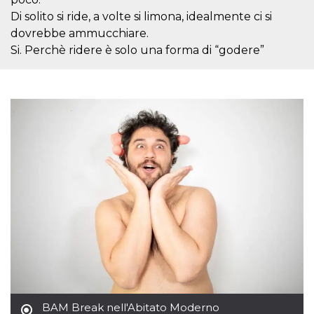
sitio web y
Di solito si ride, a volte si limona, idealmente ci si
proporcionar
protección
dovrebbe ammucchiare.
contra visitantes
maliciosos.
Si. Perchè ridere è solo una forma di “godere”
wordpress_test_cookie
Sesión
Se utiliza en
Automattic
sitios creados
Inc.
con Wordpress.
.oooh.events
Comprueba si el
navegador tiene
habilitadas las
cookies
PHPSESSID
Sesión
Cookie
PHP.net
generada por
oooh.events
aplicaciones
basadas en el
lenguaje PHP.
Este es un
identificador de
propósito
general que se
utiliza para
mantener las
variables de
sesión del
usuario.
Normalmente es
un número
generado al
BAM Break nell'Abitato Moderno