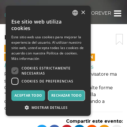
×
PIPPO FOREVER
Ese sitio web utiliza
ITALIAN
cookies
ENGLISH
PIPPO FOREVER
Este sitio web usa cookies para mejorar la
experiencia del usuario. Al utilizar nuestro
SPANISH
sitio web, usted acepta todas las cookies de
8 NOVIEMBRE 2024 - 22:00
acuerdo con nuestra Política de cookies.
LAS VENTAS EN LÍNEA TERMINARON
Más información
Música, Eventos en Vivo, Clubes
COOKIES ESTRICTAMENTE
NECESARIAS
Pippo Ricciardi, comico, autore, improvvisatore ma
soprattutto showgirl.
COOKIES DE PREFERENCIAS
Crede che far ridere sia una delle più alte forme
“godere”. Per questo si appropinqua alla
ACEPTAR TODO
RECHAZAR TODO
comicità un po’ come fa col sesso: andando a
MOSTRAR DETALLES
casaccio e sudando tantissimo.
Compartir este evento: