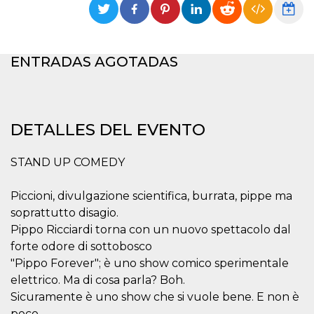
Cookies estrictamente necesarias
Cookies de preferencias
Las cookies estrictamente necesarias permiten
ENTRADAS AGOTADAS
la funcionalidad principal del sitio web, como
el inicio de sesión de usuario y la gestión de
cuentas. El sitio web no se puede utilizar
correctamente sin las cookies estrictamente
necesarias.
Proveedor /
DETALLES DEL EVENTO
Nombre
Vencimiento
Descripción
Dominio
cf_clearance
1 año
Esta cookie es
Cloudflare,
STAND UP COMEDY
utilizada por el
Inc.
servicio
.oooh.events
CloudFlare para
Piccioni, divulgazione scientifica, burrata, pippe ma
identificar el
tráfico web de
soprattutto disagio.
confianza y
anular cualquier
Pippo Ricciardi torna con un nuovo spettacolo dal
restricción de
seguridad
forte odore di sottobosco
basada en la
"Pippo Forever"; è uno show comico sperimentale
dirección IP del
visitante. Es
elettrico. Ma di cosa parla? Boh.
esencial para
apoyar las
Sicuramente è uno show che si vuole bene. E non è
funciones de
poco.
seguridad de un