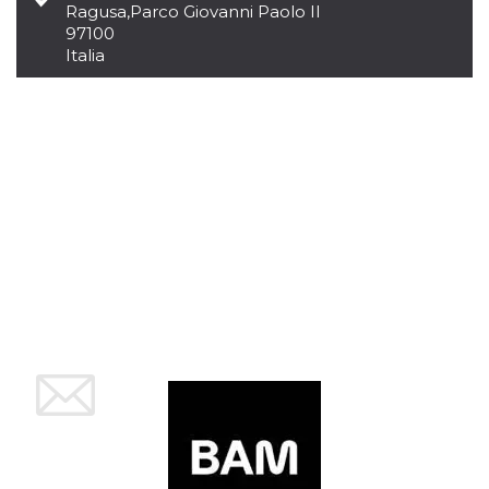
azar, la forma en
Ragusa
,
Parco Giovanni Paolo II
que se usa
puede ser
97100
específico del
Italia
sitio, pero un
buen ejemplo es
mantener un
estado de inicio
de sesión para
un usuario entre
páginas.
m
1 año 1 mes
Esta cookie se
Stripe
utiliza
m.stripe.com
generalmente
para el
rendimiento y la
optimización de
los servicios de
procesamiento
de pagos,
facilitando el
almacenamiento
de contenidos
en el navegador
para hacer que
las páginas se
carguen más
rápido.
CookieScriptConsent
4 semanas 2
El servicio
CookieScript
días
Cookie-
oooh.events