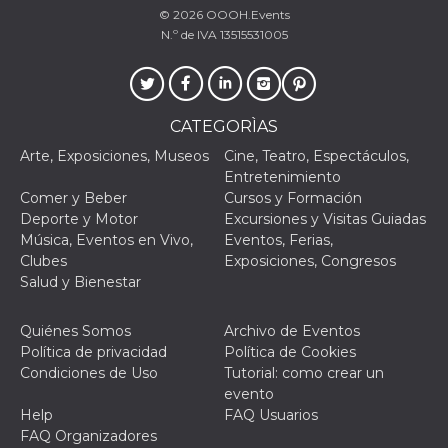
© 2026
OOOH.Events
N.º de IVA 13515531005
Proveedor /
CATEGORÌAS
Nombre
Vencimiento
Descripc
Dominio
Arte, Exposiciones, Museos
Cine, Teatro, Espectáculos,
c_user
4 semanas 2
Cookie de
Meta
Entretenimiento
días
de sesió
Platform Inc.
usuario.
.facebook.com
Comer y Beber
Cursos y Formación
ser de se
Deporte y Motor
Excursiones y Visitas Guiadas
permane
durante 
Música, Eventos en Vivo,
Eventos, Ferias,
Clubes
Exposiciones, Congresos
datr
2 años
Esta coo
Meta
identifica
Platform Inc.
Salud y Bienestar
navegado
.facebook.com
conecta 
Facebook
Quiénes Somos
Archivo de Eventos
directam
vinculad
Política de privacidad
Política de Cookies
usuario 
Condiciones de Uso
Tutorial: como crear un
Faceboo
individua
evento
Facebook
Help
FAQ Usuarios
que se ut
ayudar c
FAQ Organizadores
seguridad