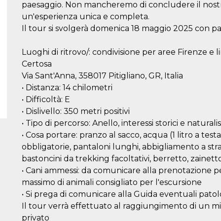
paesaggio. Non mancheremo di concludere il nostro 
un'esperienza unica e completa.
Il tour si svolgerà domenica 18 maggio 2025 con pa
Luoghi di ritrovo/: condivisione per aree Firenze e l
Certosa
Via Sant'Anna, 358017 Pitigliano, GR, Italia
• Distanza: 14 chilometri
• Difficoltà: E
• Dislivello: 350 metri positivi
• Tipo di percorso: Anello, interessi storici e naturalis
• Cosa portare: pranzo al sacco, acqua (1 litro a test
obbligatorie, pantaloni lunghi, abbigliamento a strat
bastoncini da trekking facoltativi, berretto, zainett
• Cani ammessi: da comunicare alla prenotazione p
massimo di animali consigliato per l'escursione
• Si prega di comunicare alla Guida eventuali patolo
Il tour verrà effettuato al raggiungimento di un mi
privato