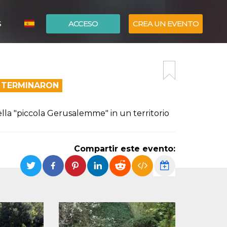
S
ACCESO
CREA UN EVENTO
ITALIANO
ENGLISH
A TERMINARON
ella "piccola Gerusalemme" in un territorio
Compartir este evento: