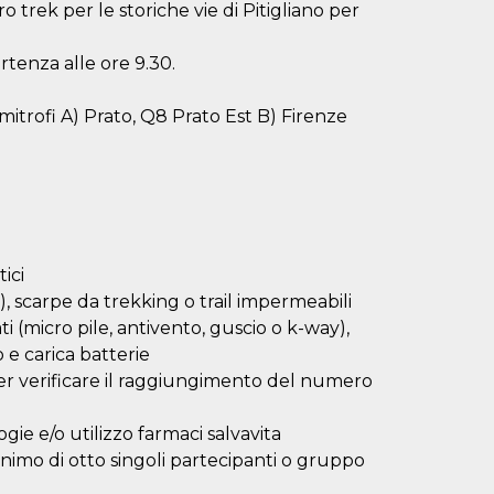
trek per le storiche vie di Pitigliano per
rtenza alle ore 9.30.
imitrofi A) Prato, Q8 Prato Est B) Firenze
tici
a), scarpe da trekking o trail impermeabili
i (micro pile, antivento, guscio o k-way),
o e carica batterie
er verificare il raggiungimento del numero
gie e/o utilizzo farmaci salvavita
nimo di otto singoli partecipanti o gruppo