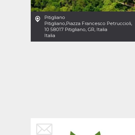
Cookies estrictamente necesarias
Cookies de preferencias
Pitigliano
Las cookies estrictamente necesarias permiten
Pitigliano
,
Piazza Francesco Petruccioli,
la funcionalidad principal del sitio web, como
10 58017 Pitigliano, GR, Italia
el inicio de sesión de usuario y la gestión de
cuentas. El sitio web no se puede utilizar
Italia
correctamente sin las cookies estrictamente
necesarias.
Proveedor /
Nombre
Vencimiento
Descripción
Dominio
cf_clearance
1 año
Esta cookie es
Cloudflare,
utilizada por el
Inc.
servicio
.oooh.events
CloudFlare para
identificar el
tráfico web de
confianza y
anular cualquier
restricción de
seguridad
basada en la
dirección IP del
visitante. Es
esencial para
apoyar las
funciones de
seguridad de un