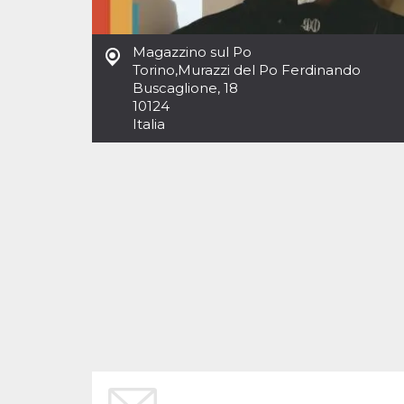
Cookies estrictamente necesarias
Cookies de preferencias
Magazzino sul Po
Las cookies estrictamente necesarias permiten
Torino
,
Murazzi del Po Ferdinando
la funcionalidad principal del sitio web, como
Buscaglione, 18
el inicio de sesión de usuario y la gestión de
cuentas. El sitio web no se puede utilizar
10124
correctamente sin las cookies estrictamente
Italia
necesarias.
Proveedor /
Nombre
Vencimiento
Descripción
Dominio
cf_clearance
1 año
Esta cookie es
Cloudflare,
utilizada por el
Inc.
servicio
.oooh.events
CloudFlare para
identificar el
tráfico web de
confianza y
anular cualquier
restricción de
seguridad
basada en la
dirección IP del
visitante. Es
esencial para
apoyar las
funciones de
seguridad de un