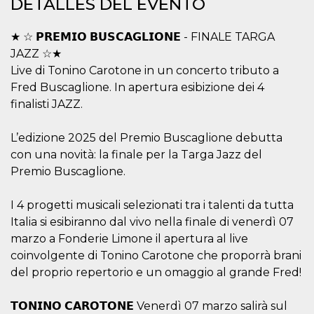
DETALLES DEL EVENTO
sitio web y
proporcionar
protección
★ ☆ 𝗣𝗥𝗘𝗠𝗜𝗢 𝗕𝗨𝗦𝗖𝗔𝗚𝗟𝗜𝗢𝗡𝗘 - FINALE TARGA
contra visitantes
maliciosos.
JAZZ ☆★
wordpress_test_cookie
Sesión
Se utiliza en
Live di Tonino Carotone in un concerto tributo a
Automattic
sitios creados
Inc.
Fred Buscaglione. In apertura esibizione dei 4
con Wordpress.
.oooh.events
Comprueba si el
finalisti JAZZ.
navegador tiene
habilitadas las
cookies
L’edizione 2025 del Premio Buscaglione debutta
PHPSESSID
Sesión
Cookie
PHP.net
con una novità: la finale per la Targa Jazz del
generada por
oooh.events
aplicaciones
Premio Buscaglione.
basadas en el
lenguaje PHP.
Este es un
I 4 progetti musicali selezionati tra i talenti da tutta
identificador de
propósito
Italia si esibiranno dal vivo nella finale di venerdì 07
general que se
utiliza para
marzo a Fonderie Limone il apertura al live
mantener las
coinvolgente di Tonino Carotone che proporrà brani
variables de
sesión del
del proprio repertorio e un omaggio al grande Fred!
usuario.
Normalmente es
un número
𝗧𝗢𝗡𝗜𝗡𝗢 𝗖𝗔𝗥𝗢𝗧𝗢𝗡𝗘 Venerdì 07 marzo salirà sul
generado al