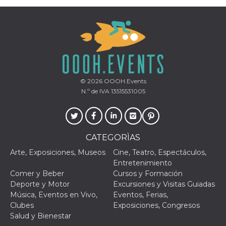
le impos
della lin
permetto
condivide
pagina.
fr
3 meses
Contiene
Meta
combina
Platform Inc.
identific
.facebook.com
única de
navegado
© 2026
OOOH.Events
utiliza p
N.º de IVA 13515531005
publicid
dirigida.
oo
5 años
Cookie d
Meta
exclusió
Platform Inc.
anuncios
.facebook.com
CATEGORÌAS
sb
2 años
Identific
Meta
navegad
Platform Inc.
Arte, Exposiciones, Museos
Cine, Teatro, Espectáculos,
Faceboo
.facebook.com
Entretenimiento
autentica
marketin
Comer y Beber
Cursos y Formación
cookies 
Deporte y Motor
Excursiones y Visitas Guiadas
función
específic
Música, Eventos en Vivo,
Eventos, Ferias,
Faceboo
Clubes
Exposiciones, Congresos
usida
.facebook.com
Sesión
raccoglie
Salud y Bienestar
informaz