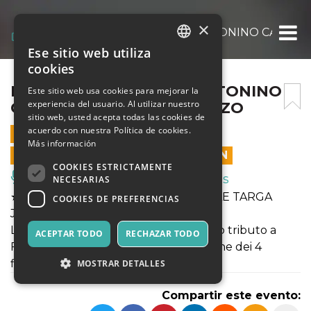
×
PREMIO BUSCAGLIONE – TONINO CAROTO
Ese sitio web utiliza
ITALIAN
cookies
ENGLISH
PREMIO BUSCAGLIONE – TONINO
Este sitio web usa cookies para mejorar la
experiencia del usuario. Al utilizar nuestro
CAROTONE – VEN 07 MARZO
SPANISH
sitio web, usted acepta todas las cookies de
acuerdo con nuestra Política de cookies.
7 MARZO 2025 - 20:30
Más información
LAS VENTAS EN LÍNEA TERMINARON
COOKIES ESTRICTAMENTE
Música, Eventos en Vivo, Clubes
NECESARIAS
★ ☆ 𝗣𝗥𝗘𝗠𝗜𝗢 𝗕𝗨𝗦𝗖𝗔𝗚𝗟𝗜𝗢𝗡𝗘 - FINALE TARGA
COOKIES DE PREFERENCIAS
JAZZ ☆★
Live di Tonino Carotone in un concerto tributo a
ACEPTAR TODO
RECHAZAR TODO
Fred Buscaglione. In apertura esibizione dei 4
finalisti JAZZ.
MOSTRAR DETALLES
Compartir este evento: