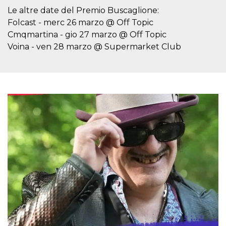
Script.com
utiliza esta
Le altre date del Premio Buscaglione:
cookie para
Folcast - merc 26 marzo @ Off Topic
recordar las
preferencias de
Cmqmartina - gio 27 marzo @ Off Topic
consentimiento
de cookies de
Voina - ven 28 marzo @ Supermarket Club
los visitantes. Es
necesario que el
banner de
cookies de
Cookie-
Script.com
funcione
correctamente.
Declaración de almacenamiento
Tipo de
Nombre
Descripción
almacenamiento
fbssls_314278995690155
Almacenamiento
de sesión
wpEmojiSettingsSupports
Almacenamiento
de sesión
cn_uc__
Almacenamiento
local