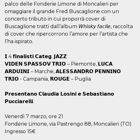
azar, la forma en
palco delle Fonderie Limone di Moncalieri per
que se usa
puede ser
omaggiare il grande Fred Buscaglione con un
específico del
sitio, pero un
concerto tributo in cui proporrà cover di
buen ejemplo es
Buscaglione tratti dall’album 𝘞𝘩𝘪𝘴𝘬𝘺 𝘧𝘢𝘤𝘪𝘭𝘦, raccolta
mantener un
estado de inicio
di cover che ripercorrono l’amore per l’artista che
de sesión para
un usuario entre
l’ha ispirato.
páginas.
m
1 año 1 mes
Esta cookie se
Stripe
𝗜 4 𝗳𝗶𝗻𝗮𝗹𝗶𝘀𝘁𝗶 𝗖𝗮𝘁𝗲𝗴. 𝗝𝗔𝗭𝗭
utiliza
m.stripe.com
generalmente
𝗩𝗜𝗗𝗘𝗡 𝗦𝗣𝗔𝗦𝗦𝗢𝗩 𝗧𝗥𝗜𝗢 – Piemonte, 𝗟𝗨𝗖𝗔
para el
rendimiento y la
𝗔𝗥𝗗𝗨𝗜𝗡𝗜 – Marche, 𝗔𝗟𝗘𝗦𝗦𝗔𝗡𝗗𝗥𝗢 𝗣𝗘𝗡𝗡𝗜𝗡𝗢
optimización de
𝗧𝗥𝗜𝗢 - Campania, 𝗥𝗢𝗨𝗚𝗘 – Puglia
los servicios de
procesamiento
de pagos,
facilitando el
𝗣𝗿𝗲𝘀𝗲𝗻𝘁𝗮𝗻𝗼 𝗖𝗹𝗮𝘂𝗱𝗶𝗮 𝗟𝗼𝘀𝗶𝗻𝗶 𝗲 𝗦𝗲𝗯𝗮𝘀𝘁𝗶𝗮𝗻𝗼
almacenamiento
𝗣𝘂𝗰𝗰𝗶𝗮𝗿𝗲𝗹𝗹𝗶.
de contenidos
en el navegador
para hacer que
las páginas se
Venerdì 7 marzo, ore 21
carguen más
rápido.
Fonderie Limone, via Pastrengo 88, Moncalieri (TO)
Ingresso 15€
CookieScriptConsent
4 semanas 2
El servicio
CookieScript
días
Cookie-
oooh.events