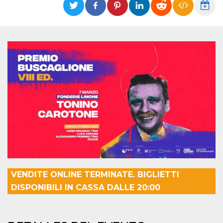
Cookies estrictamente necesarias
Cookies de preferencias
Las cookies estrictamente necesarias permiten
la funcionalidad principal del sitio web, como
el inicio de sesión de usuario y la gestión de
cuentas. El sitio web no se puede utilizar
correctamente sin las cookies estrictamente
necesarias.
Proveedor /
Nombre
Vencimiento
Descripción
Dominio
cf_clearance
1 año
Esta cookie es
Cloudflare,
utilizada por el
Inc.
servicio
.oooh.events
CloudFlare para
identificar el
tráfico web de
confianza y
anular cualquier
restricción de
VENDITE ONLINE TERMINATE. BIGLIETTI
seguridad
basada en la
DISPONIBILI IN CASSA DALLE 20:00
dirección IP del
visitante. Es
esencial para
apoyar las
funciones de
seguridad de un