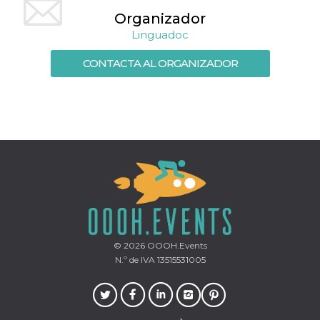
azar, la forma en
que se usa
Organizador
puede ser
específico del
Linguadoc
sitio, pero un
buen ejemplo es
mantener un
CONTACTA AL ORGANIZADOR
estado de inicio
de sesión para
un usuario entre
páginas.
m
1 año 1 mes
Esta cookie se
Stripe
utiliza
m.stripe.com
generalmente
para el
rendimiento y la
optimización de
los servicios de
procesamiento
de pagos,
facilitando el
almacenamiento
de contenidos
en el navegador
© 2026
OOOH.Events
para hacer que
N.º de IVA 13515531005
las páginas se
carguen más
rápido.
CookieScriptConsent
4 semanas 2
El servicio
CookieScript
días
Cookie-
oooh.events