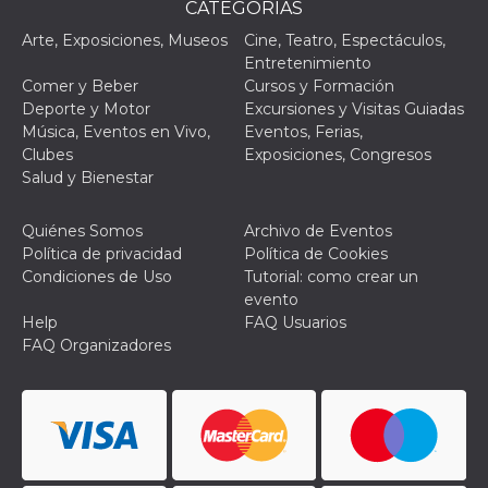
Script.com
CATEGORÌAS
utiliza esta
cookie para
Arte, Exposiciones, Museos
Cine, Teatro, Espectáculos,
recordar las
Entretenimiento
preferencias de
consentimiento
Comer y Beber
Cursos y Formación
de cookies de
Deporte y Motor
Excursiones y Visitas Guiadas
los visitantes. Es
necesario que el
Música, Eventos en Vivo,
Eventos, Ferias,
banner de
Clubes
Exposiciones, Congresos
cookies de
Cookie-
Salud y Bienestar
Script.com
funcione
correctamente.
Quiénes Somos
Archivo de Eventos
Declaración de almacenamiento
Política de privacidad
Política de Cookies
Condiciones de Uso
Tutorial: como crear un
Tipo de
evento
Nombre
Descripción
almacenamiento
Help
FAQ Usuarios
fbssls_314278995690155
Almacenamiento
FAQ Organizadores
de sesión
wpEmojiSettingsSupports
Almacenamiento
de sesión
cn_uc__
Almacenamiento
local