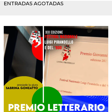
Cookies estrictamente necesarias
ENTRADAS AGOTADAS
Cookies de preferencias
Las cookies estrictamente necesarias permiten
la funcionalidad principal del sitio web, como
el inicio de sesión de usuario y la gestión de
cuentas. El sitio web no se puede utilizar
correctamente sin las cookies estrictamente
necesarias.
Proveedor /
Nombre
Vencimiento
Descripción
Dominio
cf_clearance
1 año
Esta cookie es
Cloudflare,
utilizada por el
Inc.
servicio
.oooh.events
CloudFlare para
identificar el
tráfico web de
confianza y
anular cualquier
restricción de
seguridad
basada en la
dirección IP del
visitante. Es
esencial para
apoyar las
funciones de
seguridad de un