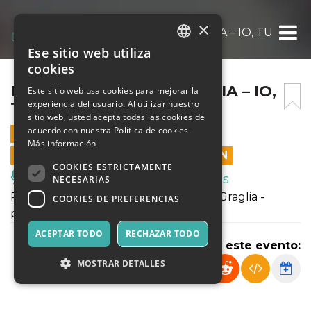
×
PREMIO GIOVANNI GRAGLIA – IO, TU E L’A
Ese sitio web utiliza
ITALIAN
cookies
ENGLISH
PREMIO GIOVANNI GRAGLIA – IO,
Este sitio web usa cookies para mejorar la
experiencia del usuario. Al utilizar nuestro
TU E L’ALTRO
SPANISH
sitio web, usted acepta todas las cookies de
acuerdo con nuestra Política de cookies.
12 SEPTIEMBRE 2025 - 18:00
Más información
LAS VENTAS EN LÍNEA TERMINARON
COOKIES ESTRICTAMENTE
Música, Eventos en Vivo, Clubes
NECESARIAS
Premio letterario dedicato a Giovanni Graglia -
COOKIES DE PREFERENCIAS
presiede la giuria Sabrina Gonzatto
ACEPTAR TODO
RECHAZAR TODO
Compartir este evento:
MOSTRAR DETALLES