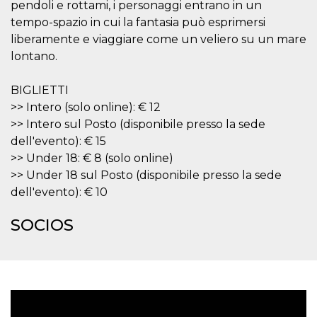
Script.com
pendoli e rottami, i personaggi entrano in un
utiliza esta
tempo-spazio in cui la fantasia può esprimersi
cookie para
recordar las
liberamente e viaggiare come un veliero su un mare
preferencias de
consentimiento
lontano.
de cookies de
los visitantes. Es
necesario que el
BIGLIETTI
banner de
cookies de
>> Intero (solo online): € 12
Cookie-
Script.com
>> Intero sul Posto (disponibile presso la sede
funcione
dell'evento): € 15
correctamente.
>> Under 18: € 8 (solo online)
Declaración de almacenamiento
>> Under 18 sul Posto (disponibile presso la sede
Tipo de
dell'evento): € 10
Nombre
Descripción
almacenamiento
fbssls_314278995690155
Almacenamiento
SOCIOS
de sesión
wpEmojiSettingsSupports
Almacenamiento
de sesión
cn_uc__
Almacenamiento
local