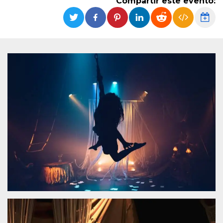
Compartir este evento:
Cookies estrictamente necesarias
Cookies de preferencias
Las cookies estrictamente necesarias permiten
la funcionalidad principal del sitio web, como
el inicio de sesión de usuario y la gestión de
cuentas. El sitio web no se puede utilizar
correctamente sin las cookies estrictamente
necesarias.
Proveedor /
Nombre
Vencimiento
Descripción
Dominio
cf_clearance
1 año
Esta cookie es
Cloudflare,
utilizada por el
Inc.
servicio
.oooh.events
CloudFlare para
identificar el
tráfico web de
confianza y
anular cualquier
restricción de
seguridad
basada en la
dirección IP del
visitante. Es
esencial para
apoyar las
funciones de
seguridad de un