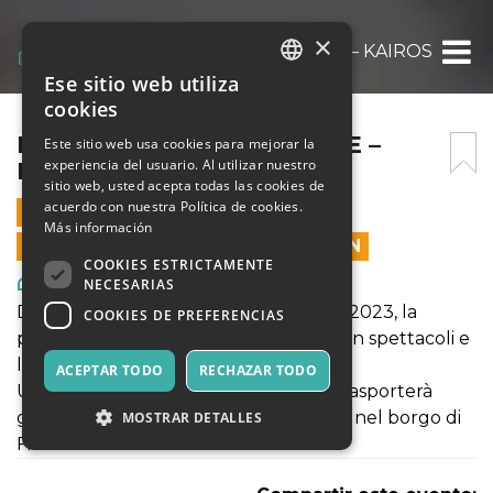
×
PRIMAVERA NELLE FOGLIE – KAIROS 28-4
Ese sitio web utiliza
ITALIAN
cookies
ENGLISH
PRIMAVERA NELLE FOGLIE –
Este sitio web usa cookies para mejorar la
experiencia del usuario. Al utilizar nuestro
KAIROS 28-4
SPANISH
sitio web, usted acepta todas las cookies de
acuerdo con nuestra Política de cookies.
28 ABRIL 2024 - 17:00
Más información
LAS VENTAS EN LÍNEA TERMINARON
COOKIES ESTRICTAMENTE
Arte, Exposiciones, Museos
NECESARIAS
Dopo il grande successo dell'edizione 2023, la
COOKIES DE PREFERENCIAS
primavera in Lunigiana si arricchisce con spettacoli e
laboratori a cura di Teatro nelle Foglie.
ACEPTAR TODO
RECHAZAR TODO
Un elegante chapiteau in stile retrò trasporterà
grandi e piccini in un viaggio incantato nel borgo di
MOSTRAR DETALLES
Fivizzano