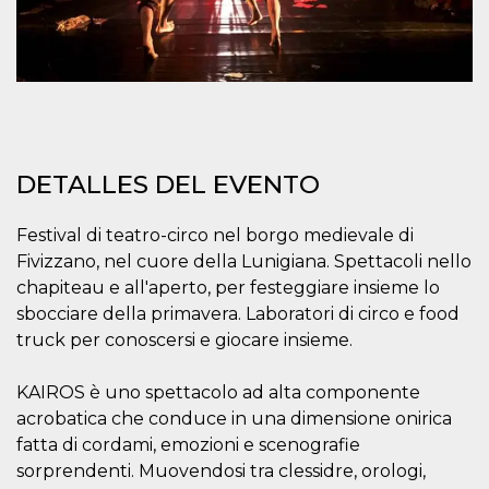
azar, la forma en
que se usa
puede ser
específico del
sitio, pero un
buen ejemplo es
mantener un
estado de inicio
de sesión para
un usuario entre
páginas.
DETALLES DEL EVENTO
m
1 año 1 mes
Esta cookie se
Stripe
utiliza
m.stripe.com
generalmente
para el
Festival di teatro-circo nel borgo medievale di
rendimiento y la
Fivizzano, nel cuore della Lunigiana. Spettacoli nello
optimización de
los servicios de
chapiteau e all'aperto, per festeggiare insieme lo
procesamiento
de pagos,
sbocciare della primavera. Laboratori di circo e food
facilitando el
almacenamiento
truck per conoscersi e giocare insieme.
de contenidos
en el navegador
para hacer que
KAIROS è uno spettacolo ad alta componente
las páginas se
carguen más
acrobatica che conduce in una dimensione onirica
rápido.
fatta di cordami, emozioni e scenografie
CookieScriptConsent
4 semanas 2
El servicio
CookieScript
sorprendenti. Muovendosi tra clessidre, orologi,
días
Cookie-
oooh.events