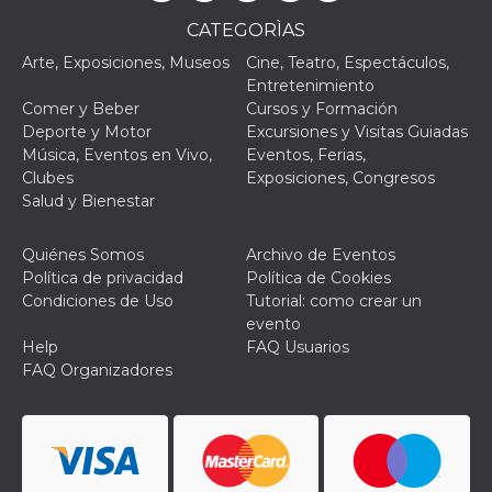
browser
dell'uten
CATEGORÌAS
dell'iden
univoco, 
Arte, Exposiciones, Museos
Cine, Teatro, Espectáculos,
per perso
la pubbli
Entretenimiento
gli utenti
Comer y Beber
Cursos y Formación
xs
3 meses
Se usa p
Deporte y Motor
Excursiones y Visitas Guiadas
Meta
mantene
Platform Inc.
Música, Eventos en Vivo,
Eventos, Ferias,
sesión
.facebook.com
Clubes
Exposiciones, Congresos
__cf_bm
29 minutos
Esta cook
Cloudflare
Salud y Bienestar
58 segundos
utiliza p
Inc.
distingui
.hubspot.com
humanos 
Quiénes Somos
Archivo de Eventos
Esto es
benefici
Política de privacidad
Política de Cookies
el sitio 
Condiciones de Uso
Tutorial: como crear un
el fin de 
informes
evento
sobre el 
Help
FAQ Usuarios
sitio web
FAQ Organizadores
_cfuvid
.hubspot.com
Sesión
Esta cook
utiliza c
de segui
de usuar
sesiones
optimizar
experienc
usuario