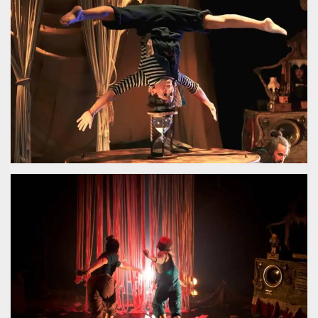
sitio web y
proporcionar
protección
contra visitantes
maliciosos.
wordpress_test_cookie
Sesión
Se utiliza en
Automattic
sitios creados
Inc.
con Wordpress.
.oooh.events
Comprueba si el
navegador tiene
habilitadas las
cookies
PHPSESSID
Sesión
Cookie
PHP.net
generada por
oooh.events
aplicaciones
basadas en el
lenguaje PHP.
Este es un
identificador de
propósito
general que se
utiliza para
mantener las
variables de
sesión del
usuario.
Normalmente es
un número
generado al